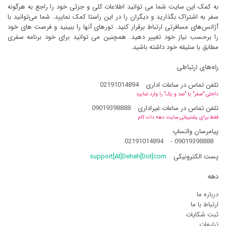
به کمک این سایت شما می توانید اطلاعات کلی و جزئی خود را راجع به هرگونه
سفر به اشتراک بگذارید و دیگران را در این راستا کمک نمایید. شما می‌توانید با
آژانس‌های مسافرتی ارتباط برقرار کنید. تورهای آنها را ببینید و فرصت های خود
را برحسب نیاز خود تغییر دهید. همچنین می توانید برای خود برنامه سفری
مطابق با سلیقه خود داشته باشید.
راه‌های ارتباطی
تلفن تماس در ساعات اداری
02191014894
داخلی "صفر" یا "صد و یک" را وارد نمایید
تلفن تماس در ساعات غیراداری
09019398888
فقط برای پشتیبانی سایت دهه دات کام
پیامرسان واتساپ
02191014894
-
09019398888
پست الکترونیکی
support[At]Deheh[Dot]com
دهه
درباره ما
ارتباط با ما
ثبت شکایات
تبلیغات