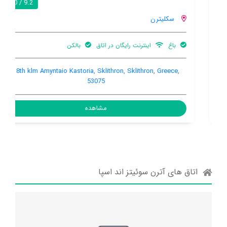
9.2 / 10
سکلیترن
باغ
اینترنت رایگان در اتاق
بالکن
18th klm Amyntaio Kastoria, Sklithron, Sklithron, Greece,
53075
مشاهده
اتاق های آترن سوئیتز اند اسپا