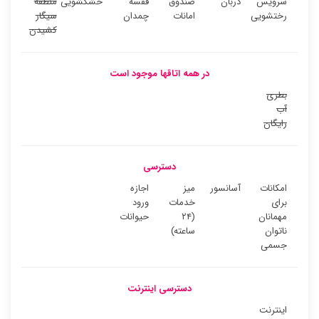
سرویس
دربان
صندوق
قفسه
خشکشویی
منطقه
رختشویی
امانات
چمدان
سیگار
کشیدن
در همه اتاقها موجود است
بطری
آب
رایگان
دسترسی
امکانات
آسانسور
میز
اجازه
برای
خدمات
ورود
مهمانان
(۲۴
حیوانات
ناتوان
ساعته)
جسمی
دسترسی اینترنت
اینترنت