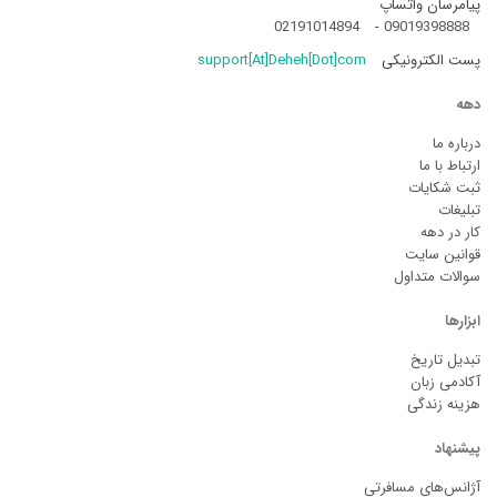
پیامرسان واتساپ
02191014894
-
09019398888
پست الکترونیکی
support[At]Deheh[Dot]com
دهه
درباره ما
ارتباط با ما
ثبت شکایات
تبلیغات
کار در دهه
قوانین سایت
سوالات متداول
ابزارها
تبدیل تاریخ
آکادمی زبان
هزینه زندگی
پیشنهاد
آژانس‌های مسافرتی