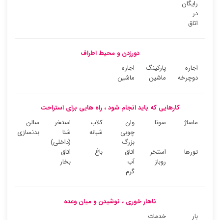
رایگان
در
اتاق
دورزدن و محیط اطراف
اجاره
پارکینگ
اجاره
دوچرخه
ماشین
ماشین
کارهایی که باید انجام شود ، راه هایی برای استراحت
ماساژ
سونا
وان
کلاب
استخر
سالن
چوبی
شبانه
شنا
بدنسازی
بزرگ
(داخلی)
تورها
استخر
اتاق
باغ
اتاق
روباز
آب
بخار
گرم
ناهار خوری ، نوشیدن و میان وعده
بار
خدمات