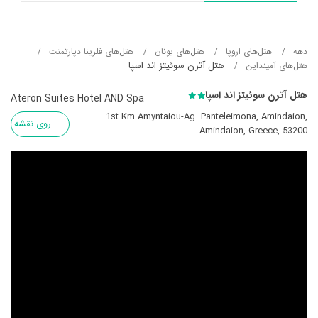
دهه
هتل‌های اروپا
هتل‌های یونان
هتل‌های فلرینا دپارتمنت
هتل آترن سوئیتز اند اسپا
هتل‌های آمینداین
هتل آترن سوئیتز اند اسپا
Ateron Suites Hotel AND Spa
1st Km Amyntaiou-Ag. Panteleimona, Amindaion,
روی نقشه
Amindaion, Greece, 53200