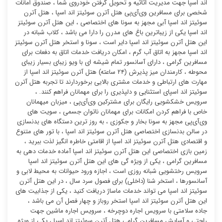
اند اسپا جهت مدیریت اثاثیه و تحویل گرفتن خودروی شما ، صندوق امانات
شخصی برای مسافرین وی‌آی‌پی هتل آترن سوئیتز اند اسپا ، هتل آترن
سوئیتز اند اسپا آبی مجهز به سونا های اختصاصی ، این هتل آترن سوئیتز
اند اسپا یکی از زیباترین باغ های مدرن را دارا می باشد ، کلاب شبانه در
این هتل آترن سوئیتز اند اسپا دایر است ، سونا و استخر هتل آترن سوئیتز
اند اسپا مجهز به اتاق آب گرم ، امکان دریافت خدمات اتاق به دفعات برای
مسافرین گرامی ، دارای آسانسور تمام شیشه ای با ویو زیبای بسیار زیبای
محوطه ، کارمندان میز پذیرش (۲۴ ساعته) هتل آترن سوئیتز اند اسپا از
مهارت های ارتباطی و خدمات مشتری بالایی برخوردارند تا تجربه هتل آترن
سوئیتز اند اسپای استثنایی و دلپذیری را برای مهمانان فراهم کنند. ،
سرویس خشکشویی رایگان برای مشترکین وی‌آی‌پی ، میزبان میهمانان
خاص با فراهم کردن امکانات برای مهمانان ناتوان جسمی ، سویت های
وی‌آی‌پی مجهز به سونا بخار و جکوزی ، به روز ترین دستگاه های بدنسازی
در سالن بدنسازی اختصاصی هتل آترن سوئیتز اند اسپا ، با تور های متنوع
و اقتصادی هتل آترن سوئیتز اند اسپا از اقامتی خاطره انگیز لذت ببرید ،
زمین بازی اختصاصی این هتل آترن سوئیتز اند اسپا آماده خدمات دهی به
مسافرین گرامی ، یکی از ویژه گی های این هتل آترن سوئیتز اند اسپا
سرویس رختشویی شبانه روزی است ، اجازه ورود حیوانات به محیط لابی و
آسانسورها ، استخر شنا (داخلی) برای فصول سرد سال ، در این هتل آترن
سوئیتز اند اسپا می تواند خدمات ماساژ دریافت کنید ، یکی از جذابیت های
این هتل آترن سوئیتز اند اسپا استخر روباز و چهار فصل آن می باشد ،
جاده سلامتی با سرویس اجاره دوچرخه ، سرویس اجاره ماشین جهت
راحتی و آسایش مسافرین گرامی هتل آترن سوئیتز اند اسپا ، یکی از ویژه