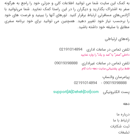
به کمک این سایت شما می توانید اطلاعات کلی و جزئی خود را راجع به هرگونه
سفر به اشتراک بگذارید و دیگران را در این راستا کمک نمایید. شما می‌توانید با
آژانس‌های مسافرتی ارتباط برقرار کنید. تورهای آنها را ببینید و فرصت های خود
را برحسب نیاز خود تغییر دهید. همچنین می توانید برای خود برنامه سفری
مطابق با سلیقه خود داشته باشید.
راه‌های ارتباطی
تلفن تماس در ساعات اداری
02191014894
داخلی "صفر" یا "صد و یک" را وارد نمایید
تلفن تماس در ساعات غیراداری
09019398888
فقط برای پشتیبانی سایت دهه دات کام
پیامرسان واتساپ
02191014894
-
09019398888
پست الکترونیکی
support[At]Deheh[Dot]com
دهه
درباره ما
ارتباط با ما
ثبت شکایات
تبلیغات