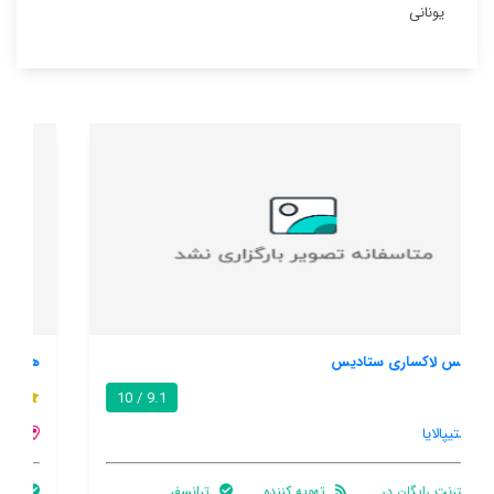
یونانی
هتل پارادیسس
8.6 / 10
آستیپالایا
پارکینگ
ترانسفر
اینترنت رایگان در