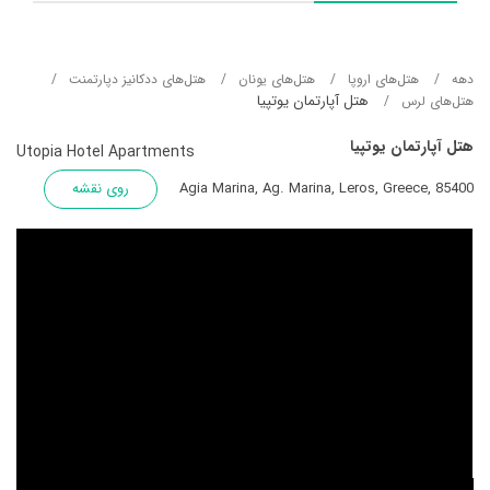
دهه
هتل‌های اروپا
هتل‌های یونان
هتل‌های ددکانیز دپارتمنت
هتل آپارتمان یوتپیا
هتل‌های لرس
هتل آپارتمان یوتپیا
Utopia Hotel Apartments
Agia Marina, Ag. Marina, Leros, Greece, 85400
روی نقشه