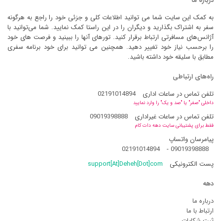
درباره ما
به کمک این سایت شما می توانید اطلاعات کلی و جزئی خود را راجع به هرگونه
سفر به اشتراک بگذارید و دیگران را در این راستا کمک نمایید. شما می‌توانید با
آژانس‌های مسافرتی ارتباط برقرار کنید. تورهای آنها را ببینید و فرصت های خود
را برحسب نیاز خود تغییر دهید. همچنین می توانید برای خود برنامه سفری
مطابق با سلیقه خود داشته باشید.
راه‌های ارتباطی
تلفن تماس در ساعات اداری
02191014894
داخلی "صفر" یا "صد و یک" را وارد نمایید
تلفن تماس در ساعات غیراداری
09019398888
فقط برای پشتیبانی سایت دهه دات کام
پیامرسان واتساپ
02191014894
-
09019398888
پست الکترونیکی
support[At]Deheh[Dot]com
دهه
درباره ما
ارتباط با ما
ثبت شکایات