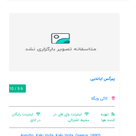
پیرگس ایاندیی
9.6 / 10
کاکی ویگلا
تهویه
اینترنت وای فای در
اینترنت رایگان
کننده هوا
محیط اشتراکی
در اتاق
Aiandio, Kaki Vigla, Kaki Vigla, Greece, 18903