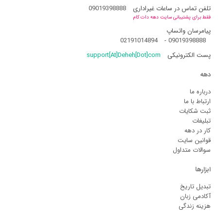
تلفن تماس در ساعات غیراداری
09019398888
فقط برای پشتیبانی سایت دهه دات کام
پیامرسان واتساپ
02191014894
-
09019398888
پست الکترونیکی
support[At]Deheh[Dot]com
دهه
درباره ما
ارتباط با ما
ثبت شکایات
تبلیغات
کار در دهه
قوانین سایت
سوالات متداول
ابزارها
تبدیل تاریخ
آکادمی زبان
هزینه زندگی