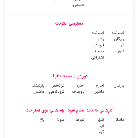
جسمی
دسترسی اینترنت
اینترنت
اینترنت
رایگان
وای
در
فای در
اتاق
محیط
اشتراکی
دورزدن و محیط اطراف
پارکبان
اجاره
اجاره
ترانسفر
پارکینگ
ماشین
دوچرخه
فرودگاهی
ماشین
کارهایی که باید انجام شود ، راه هایی برای استراحت
ماساژ
اتاق
تورها
سونا
باغ
آب
گرم