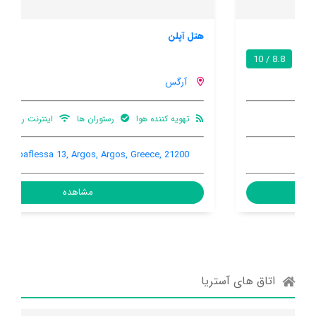
هتل آپلن
9.4 / 10
آرگس
تهویه کننده هوا
رستوران ها
اینترنت رایگان در اتاق
Grigoriou Papaflessa 13, Argos, Argos, Greece, 21200
مشاهده
اتاق های آستریا