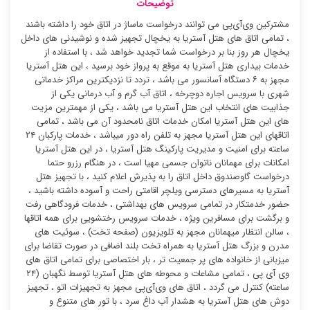
توضیحات
مشترکین وی‌آی‌پی می توانند درخواست ماساژ در اتاق خود را داشته باشند
، تمامی اتاق های هتل آستریا به یخچال تجهیز شده و نوشیدنی های داخل
یخچال هر روز بنا بر درخواست شما تجدید خواهد شد ، با استفاده از
خدمات بیداری هتل آستریا به موقع به پرواز خود برسید ، این هتل آستریا
مجهز به ۶ دستگاه آسانسور می باشد ، تردد تا نزدیکترین مراکز خدماتی
شهری با سرویس اجاره دوچرخه ، اتاق آب گرم و آب درمانی یکی از
جذابیت های انتخاب این هتل آستریا می باشد ، یکی از مهمترین مزیت
های این هتل آستریا امکان خدمات اتاق نامحدود آن می باشد ، تمامی
اتاقهای این هتل آستریا مجهز به تلفن راه دور میباشد ، خدمات پارکبان ۲۴
ساعته برای امنیت و مدیریت پارکینگ هتل آستریا ، در این هتل آستریا
امکانات برای مهمانان ناتوان جسمی مهیا است ، در هنگام رزرو حتما
درخواست گاوصندوق داخل اتاق را به پذیرش اعلام کنید ، با تجهیز هتل
آستریا به مسیرهای دسترسی ویلچر اقامتی راحت و آسوده داشته باشید ،
حضور خدمتکار در تمامی سرویس های بهداشتی ، خدمات فرودگاهی رفت
و برگشت برای مسافرین ویژه ، خدمات سرویس رختشویی برای همه اتاقها
، سالن انتظار میهمانان مجهز به تلویزیون (صفحه تخت) ، سوئیت های
مدرن و بزرگ هتل آستریا به همراه تخت بلند اضافی در صورت تقاضا برای
میزبانی از خانواده های پر جمعیت تر ، بار اختصاصی برای تمامی اتاق های
وی آی پی ، تمامی مشاعات و محوطه های هتل آستریا توسط نگهبان (۲۴
ساعته) کنترل می گردد ، اتاق های وی‌آی‌پی مجهز به تجهیزات اتو ، تجهیز
دوش های هتل آستریا به هشدار آب داغ سرد ، با تور های متنوع و