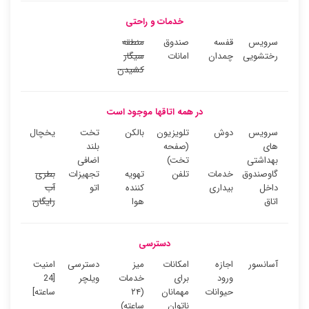
خدمات و راحتی
سرویس
قفسه
صندوق
منطقه
رختشویی
چمدان
امانات
سیگار
کشیدن
در همه اتاقها موجود است
سرویس
دوش
تلویزیون
بالکن
تخت
یخچال
های
(صفحه
بلند
بهداشتی
تخت)
اضافی
گاوصندوق
خدمات
تلفن
تهویه
تجهیزات
بطری
داخل
بیداری
کننده
اتو
آب
اتاق
هوا
رایگان
دسترسی
آسانسور
اجازه
امکانات
میز
دسترسی
امنیت
ورود
برای
خدمات
ویلچر
[24
حیوانات
مهمانان
(۲۴
ساعته]
ناتوان
ساعته)