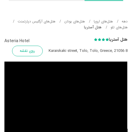
دهه
هتل‌های اروپا
هتل‌های یونان
هتل‌های آرگلیس دپارتمنت
هتل آستریا
هتل‌های تلو
هتل آستریا
Asteria Hotel
8 Karaiskaki street, Tolo, Tolo, Greece, 21056
روی نقشه