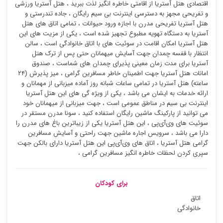
اقتصادی هتل آستریا از اقامتی خاطره انگیز لذت ببرید ، هتل آستریا ورزشی
و تفریحی مجهز به دسترسی اینترنت بی سیم رایگان ، جاده تندرستی و
هتل آستریا تفریحی مدرن با اجازه ورود حیوانات ، تمامی اتاق های هتل
آستریا به دستگاه تهویه مطبوع تجهیز شده است ، یکی از مزیت های این
هتل آستریا امکان اقامت در سوئیت ‌های با اتاق خانوادگی است ، سالن
انتظار با قفسه چمدان جهت آسایش میهمانان حتی پس از ترک هتل
آستریا برای مدت زمان معینی پذیرای چمدان های شماست ، صندوق
امانات هتل آستریا جهت اطمینان خاطر مسافرین گرامی ، میز پذیرش (۲۴
ساعته) هتل آستریا در تمامی ساعات شبانه روز آماده میزبانی از مهمانان و
ارائه خدمات به ایشان می باشد ، یکی از ویژه گی های این هتل آستریا
اینترنت بی سیم در مناطق عمومی است ، جهت میزبانی از میهمانان خود
می توانید از پارکینگ ماشین رایگان استفاده کنید ، سونا مدرن مستقر در
سوئیت ‌های وی‌آی‌پی ، این هتل آستریا یکی از زیباترین باغ های مدرن را
دارا می باشد ، سرویس اجاره ماشین جهت راحتی و آسایش مسافرین
گرامی هتل آستریا ، اتاق های وی‌آی‌پی این هتل آستریا دارای بالکن جهت
سپری کردن لحظات خاطره انگیز مسافرین گرامی ،
برای کودکان
اتاق
خانوادگی