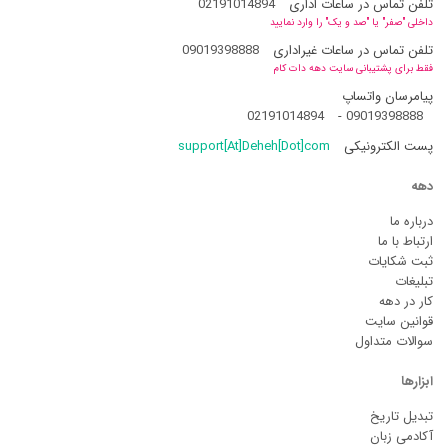
تلفن تماس در ساعات اداری
02191014894
داخلی "صفر" یا "صد و یک" را وارد نمایید
تلفن تماس در ساعات غیراداری
09019398888
فقط برای پشتیبانی سایت دهه دات کام
پیامرسان واتساپ
02191014894
-
09019398888
پست الکترونیکی
support[At]Deheh[Dot]com
دهه
درباره ما
ارتباط با ما
ثبت شکایات
تبلیغات
کار در دهه
قوانین سایت
سوالات متداول
ابزارها
تبدیل تاریخ
آکادمی زبان