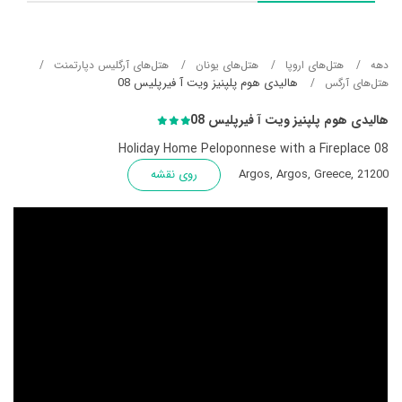
دهه
هتل‌های اروپا
هتل‌های یونان
هتل‌های آرگلیس دپارتمنت
هالیدی هوم پلپنیز ویت آ فیرپلیس 08
هتل‌های آرگس
هالیدی هوم پلپنیز ویت آ فیرپلیس 08
Holiday Home Peloponnese with a Fireplace 08
Argos, Argos, Greece, 21200
روی نقشه