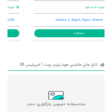
تهویه کننده هوا
رستوران ها
اینترنت رایگان در اتاق
Grigoriou Papaflessa 13, Argos, Argos, Greece, 21200
مشاهده
اتاق های هالیدی هوم پلپنیز ویت آ فیرپلیس 08