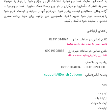
به کمک این سایت شما می توانید اطلاعات کلی و جزئی خود را راجع به هرگونه
سفر به اشتراک بگذارید و دیگران را در این راستا کمک نمایید. شما می‌توانید با
آژانس‌های مسافرتی ارتباط برقرار کنید. تورهای آنها را ببینید و فرصت های خود
را برحسب نیاز خود تغییر دهید. همچنین می توانید برای خود برنامه سفری
مطابق با سلیقه خود داشته باشید.
راه‌های ارتباطی
تلفن تماس در ساعات اداری
02191014894
داخلی "صفر" یا "صد و یک" را وارد نمایید
تلفن تماس در ساعات غیراداری
09019398888
فقط برای پشتیبانی سایت دهه دات کام
پیامرسان واتساپ
02191014894
-
09019398888
پست الکترونیکی
support[At]Deheh[Dot]com
دهه
درباره ما
ارتباط با ما
ثبت شکایات
تبلیغات