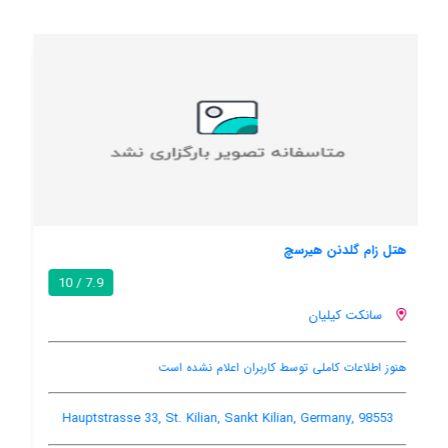
زار گرانن ارل
8.4 / 10
سانکت کیلیان
باغ
رستوران ها
بار
Hauptstrasse 21, St. Kilian, Sankt Kilian, Germany, 98553