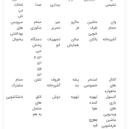
نشیمن
بیداری
صدا
امانات
لپ
تاپ
وان
ماشین
ماکرو
میز
حمام
سرویس
حمام
ظرف
فر
تحریر
جکوزی
های
شویی
بهداشتی
آشپزخانه
بالکن
سالن
تجهیزات
دستگاه
یخچال
همایش
اتو
پخش
سی
دی و
دی
وی
دی
کانال
استخر
پشه
ظروف
تلفن
حمام
های
خصوصی
بند
آشپزخانه
مشترک
ماهواره
کنسول
تهویه
تهویه
دوش
اتاق
خشکشویی
بازی
کننده
های
های
هوا
متصل
ویدیویی
به هم
ماشین
بطری
ظرفشویی
آب