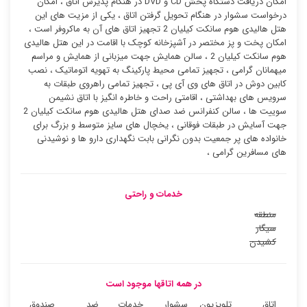
امکان دریافت دستگاه پخش CD و DVD در هنگام پذیرش اتاق ، امکان
درخواست سشوار در هنگام تحویل گرفتن اتاق ، یکی از مزیت های این
هتل هالیدی هوم سانکت کیلیان 2 تجهیز اتاق های آن به ماکروفر است ،
امکان پخت و پز مختصر در آشپزخانه کوچک با اقامت در این هتل هالیدی
هوم سانکت کیلیان 2 ، سالن همایش جهت میزبانی از همایش و مراسم
میهمانان گرامی ، تجهیز تمامی محیط پارکینگ به تهویه اتوماتیک ، نصب
کابین دوش در اتاق های وی آی پی ، تجهیز تمامی راهروی طبقات به
سرویس های بهداشتی ، اقامتی راحت و خاطره انگیز با اتاق نشیمن
سوییت ها ، سالن کنفرانس ضد صدای هتل هالیدی هوم سانکت کیلیان 2
جهت آسایش در طبقات فوقانی ، یخچال های سایز متوسط و بزرگ برای
خانواده های پر جمعیت بدون نگرانی بابت نگهداری دارو ها و نوشیدنی
های مسافرین گرامی ،
خدمات و راحتی
منطقه
سیگار
کشیدن
در همه اتاقها موجود است
اتاق
تلویزیون
سشوار
خدمات
ضد
صندوق