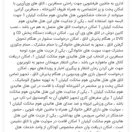
اداری به ماشین ظرفشویی جهت راحتی مسافرین ، اتاق های وی‌آی‌پی با
امکان پخت و پز اختصاصی به همراه ظروف آشپزخانه ، مسافرین گرامی
میتوانند از خدمات خشکشویی هتل هالیدی هوم سانکت کیلیان 1 جهت
البسه خود استفاده کنند ، یکی از جذابیت های این هتل هالیدی هوم
سانکت کیلیان 1 امکان درخواست اتاق های متصل به هم می باشد ، نصب
کابین دوش در اتاق های وی آی پی ، امکان دریافت دستگاه پخش CD و
DVD در هنگام پذیرش اتاق ، امکان درخواست سشوار در هنگام تحویل
گرفتن اتاق ، مجهز به استخرهای خانوادگی با حمام مشترک ، حمام جکوزی
مشترک جهت سویت های خانوادگی ، یکی از مزیت های مورد توجه
مسافرین در انتخاب این هتل هالیدی هوم سانکت کیلیان 1، امکان دریافت
کانال های ماهواره می باشد ، سالن انتظار میهمانان مجهز به تلویزیون
جهت طی کردن زمان انتظار و پیگیری اخبار و رویدادهای مهم ، امکان
درخواست کنسول بازی های ویدیویی در هنگام پذیرش اتاق ، تجهیز تمامی
اتاق های هتل هالیدی هوم سانکت کیلیان 1 به تهویه مطبوع اتوماتیک ،
امکان پخت و پز مختصر در آشپزخانه کوچک با اقامت در این هتل هالیدی
هوم سانکت کیلیان 1 ، یکی از جذابیت های این هتل هالیدی هوم سانکت
کیلیان 1 برای سفرهای کاری تجهیز اتاقهای آن به گاوصندوق لپ تاپ می
باشد ، سالن ورزشی ایزوله و ضد صدای هتل هالیدی هوم سانکت کیلیان 1
، سوئیت ‌های دارای اتاقی خانوادگی همراه با ماشین ظرف شویی ، حضور
خدمتکار در تمامی سرویس های بهداشتی ، یکی از مزیت های این هتل
هالیدی هوم سانکت کیلیان 1 امکان اقامت در سوئیت ‌های با اتاق نشیمن
است ، امکان دریافت وان حمام مخصوص کودکان از واحد خدمات هتل