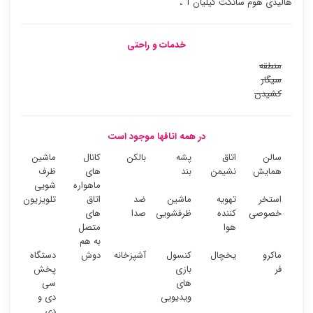
هالیدی هوم سانکت کیلیان 1 ،
خدمات و راحتی
منطقه
سیگار
کشیدن
در همه اتاقها موجود است
سالن
اتاق
پشه
بالکن
کانال
ماشین
همایش
نشیمن
بند
های
ظرف
ماهواره
شویی
استخر
تهویه
ماشین
ضد
اتاق
تلویزیون
خصوصی
کننده
ظرفشویی
صدا
های
هوا
متصل
به هم
ماکرو
یخچال
کنسول
آشپزخانه
دوش
دستگاه
فر
بازی
پخش
های
سی
ویدیویی
دی و
دی