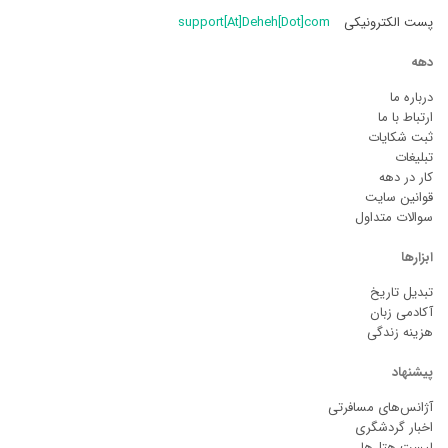
پست الکترونیکی
support[At]Deheh[Dot]com
دهه
درباره ما
ارتباط با ما
ثبت شکایات
تبلیغات
کار در دهه
قوانین سایت
سوالات متداول
ابزارها
تبدیل تاریخ
آکادمی زبان
هزینه زندگی
پیشنهاد
آژانس‌های مسافرتی
اخبار گردشگری
لیست هتل‌ها