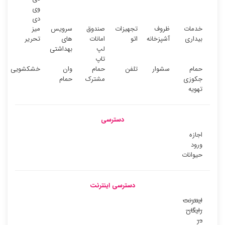
وی
دی
خدمات
ظروف
تجهیزات
صندوق
سرویس
میز
بیداری
آشپزخانه
اتو
امانات
های
تحریر
لپ
بهداشتی
تاپ
حمام
سشوار
تلفن
حمام
وان
خشکشویی
جکوزی
مشترک
حمام
تهویه
دسترسی
اجازه
ورود
حیوانات
دسترسی اینترنت
اینترنت
رایگان
در