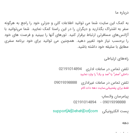
درباره ما
به کمک این سایت شما می توانید اطلاعات کلی و جزئی خود را راجع به هرگونه
سفر به اشتراک بگذارید و دیگران را در این راستا کمک نمایید. شما می‌توانید با
آژانس‌های مسافرتی ارتباط برقرار کنید. تورهای آنها را ببینید و فرصت های خود
را برحسب نیاز خود تغییر دهید. همچنین می توانید برای خود برنامه سفری
مطابق با سلیقه خود داشته باشید.
راه‌های ارتباطی
تلفن تماس در ساعات اداری
02191014894
داخلی "صفر" یا "صد و یک" را وارد نمایید
تلفن تماس در ساعات غیراداری
09019398888
فقط برای پشتیبانی سایت دهه دات کام
پیامرسان واتساپ
02191014894
-
09019398888
پست الکترونیکی
support[At]Deheh[Dot]com
دهه