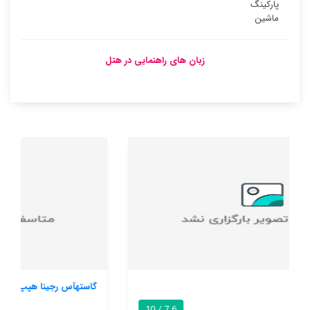
پارکینگ
ماشین
زبان های راهنمایی در هتل
گاستهآس رجینا هپپ
8.7 / 10