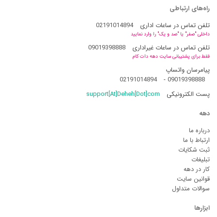
راه‌های ارتباطی
تلفن تماس در ساعات اداری
02191014894
داخلی "صفر" یا "صد و یک" را وارد نمایید
تلفن تماس در ساعات غیراداری
09019398888
فقط برای پشتیبانی سایت دهه دات کام
پیامرسان واتساپ
02191014894
-
09019398888
پست الکترونیکی
support[At]Deheh[Dot]com
دهه
درباره ما
ارتباط با ما
ثبت شکایات
تبلیغات
کار در دهه
قوانین سایت
سوالات متداول
ابزارها