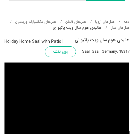
دهه
هتل‌های اروپا
هتل‌های آلمان
هتل‌های مککلنبارگ ورپممرن
هالیدی هوم سال ویت پاتیو ای
هتل‌های سال
هالیدی هوم سال ویت پاتیو ای
Holiday Home Saal with Patio I
Saal, Saal, Germany, 18317
روی نقشه