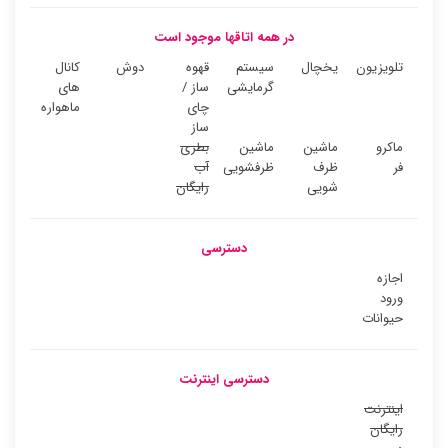
در همه اتاقها موجود است
تلویزیون
یخچال
سیستم
قهوه
دوش
کانال
گرمایشی
ساز /
های
چای
ماهواره
ساز
ماکرو
ماشین
ماشین
بطری
فر
ظرف
ظرفشویی
آب
شویی
رایگان
دسترسی
اجازه
ورود
حیوانات
دسترسی اینترنت
اینترنت
رایگان