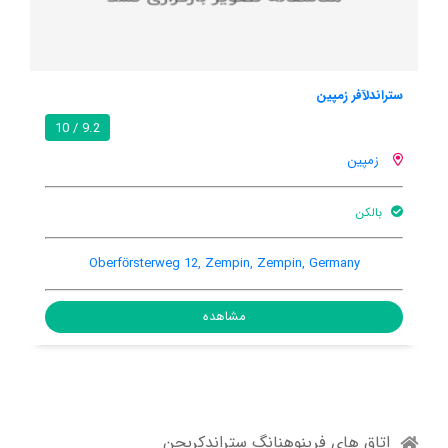
اوستسیپارک زمپین
9.4 / 10
9.2 / 10
زمپین
بالکن
berforsterweg 12, Zempin, Zempin, Germany, 17459
Ob
مشاهده
اتاق های فرینوهنانگ ستراندکربچن