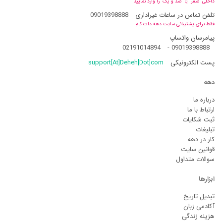
داخلی "صفر" یا "صد و یک" را وارد نمایید
تلفن تماس در ساعات غیراداری
09019398888
فقط برای پشتیبانی سایت دهه دات کام
پیامرسان واتساپ
02191014894
-
09019398888
پست الکترونیکی
support[At]Deheh[Dot]com
دهه
درباره ما
ارتباط با ما
ثبت شکایات
تبلیغات
کار در دهه
قوانین سایت
سوالات متداول
ابزارها
تبدیل تاریخ
آکادمی زبان
هزینه زندگی