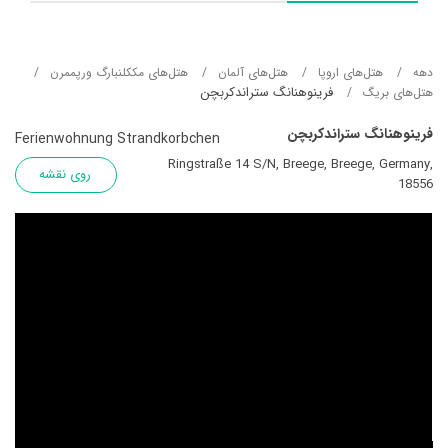
دهه
هتل‌های اروپا
هتل‌های آلمان
هتل‌های مککلنبارگ ورپممرن
فرینوهنانگ ستراندکربچن
هتل‌های بریگ
فرینوهنانگ ستراندکربچن
Ferienwohnung Strandkorbchen
Ringstraße 14 S/N, Breege, Breege, Germany,
روی نقشه
18556