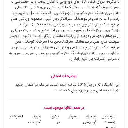
با ماکروفر درون اتاق ، اتاق های وی‌آی‌پی با امکان پخت و پز اختصاصی به
همراه ظروف آشپزخانه ، سیستم گرمایشی مرکزی برای تمامی اتاق های
هتل فرینوهنانگ ستراندکربچن ، نزدیک ترین فاصله تا ساحل با سرویس
رفت و آمد به هتل فرینوهنانگ ستراندکربچن شهر ، مجموعه ورزشی هتل
فرینوهنانگ ستراندکربچن مجهز به تلویزیون (صفحه تخت) ، تردد تا
نزدیکترین مراکز خدماتی شهری با سرویس اجاره دوچرخه ، جهت میزبانی
از میهمانان خود می توانید از پارکینگ ماشین رایگان استفاده کنید ، تجهیز
سوئیت ‌های هتل فرینوهنانگ ستراندکربچن به آشپزخانه کوچک ، هتل
فرینوهنانگ ستراندکربچن ورزشی و تفریحی مجهز به اینترنت بی سیم در
مناطق عمومی ، هتل فرینوهنانگ ستراندکربچن ورزشی و تفریحی مجهز به
دسترسی اینترنت بی سیم رایگان ،
توضیحات اضافی
این اقامتگاه که در بهار 2015 ساخته شده است، در یک ساختمان جدید
نزدیک به ساحل جولیوسروه واقع شده است.
در همه اتاقها موجود است
تلویزیون
سیستم
یخچال
ماکرو
ظروف
آشپزخانه
(صفحه
گرمایشی
فر
آشپزخانه
تخت)