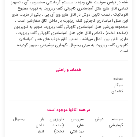
شام در تراس سوئیت ‌های ویژه با سیستم گرمایشی مخصوص آن ، تجهیز
تمامی اتاق های هتل آمباسادری کاچرتی گلف ریزورت به تهویه مطبوع
اتوماتیک ، نصب کابین دوش در اتاق های وی آی پی ، یکی از مزیت های
این هتل آمباسادری کاچرتی گلف ریزورت بار داخل اتاق سفارشی است ،
مجموعه ورزشی هتل آمباسادری کاچرتی گلف ریزورت مجهز به تلویزیون
(صفحه تخت) ، تمامی اتاق های هتل آمباسادری کاچرتی گلف ریزورت،
دارای تلفن بین الملل میباشد ، تمامی اتاق خواب های هتل آمباسادری
کاچرتی گلف ریزورت به مینی یخچال نگهداری نوشیدنی تجهیز گردیده
است ،
خدمات و راحتی
منطقه
سیگار
کشیدن
در همه اتاقها موجود است
سیستم
دوش
سرویس
تلویزیون
بار
یخچال
گرمایشی
های
(صفحه
داخل
بهداشتی
تخت)
اتاق