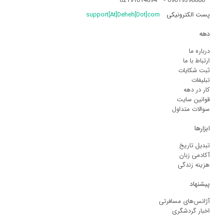
02191014894
-
09019398888
پست الکترونیکی
support[At]Deheh[Dot]com
دهه
درباره ما
ارتباط با ما
ثبت شکایات
تبلیغات
کار در دهه
قوانین سایت
سوالات متداول
ابزارها
تبدیل تاریخ
آکادمی زبان
هزینه زندگی
پیشنهاد
آژانس‌های مسافرتی
اخبار گردشگری