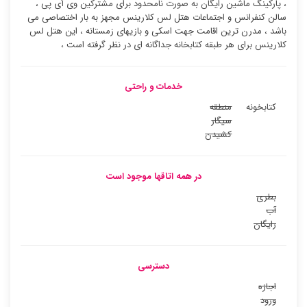
، پارکینگ ماشین رایگان به صورت نامحدود برای مشترکین وی آی پی ،
سالن کنفرانس و اجتماعات هتل لس کلارینس مجهز به بار اختصاصی می
باشد ، مدرن ترین اقامت جهت اسکی و بازیهای زمستانه ، این هتل لس
کلارینس برای هر طبقه کتابخانه جداگانه ای در نظر گرفته است ،
خدمات و راحتی
کتابخونه
منطقه
سیگار
کشیدن
در همه اتاقها موجود است
بطری
آب
رایگان
دسترسی
اجازه
ورود