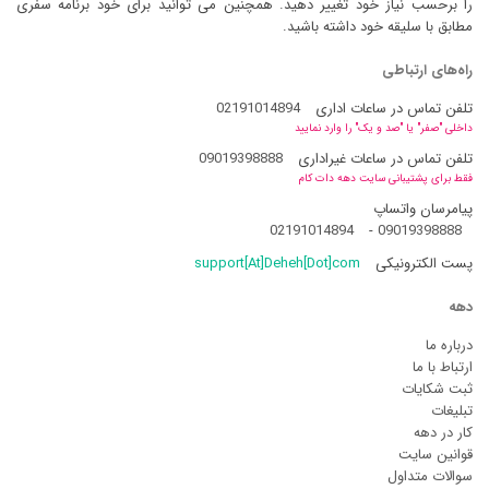
را برحسب نیاز خود تغییر دهید. همچنین می توانید برای خود برنامه سفری
مطابق با سلیقه خود داشته باشید.
راه‌های ارتباطی
تلفن تماس در ساعات اداری
02191014894
داخلی "صفر" یا "صد و یک" را وارد نمایید
تلفن تماس در ساعات غیراداری
09019398888
فقط برای پشتیبانی سایت دهه دات کام
پیامرسان واتساپ
02191014894
-
09019398888
پست الکترونیکی
support[At]Deheh[Dot]com
دهه
درباره ما
ارتباط با ما
ثبت شکایات
تبلیغات
کار در دهه
قوانین سایت
سوالات متداول