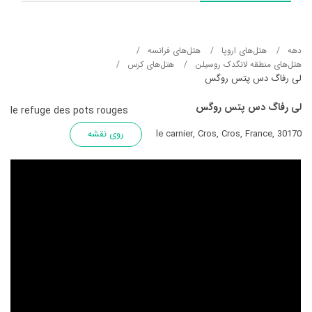
دهه
هتل‌های اروپا
هتل‌های فرانسه
هتل‌های منطقه لانگدک روسیلن
هتل‌های کرس
لی رفاگ دس پتس روگس
لی رفاگ دس پتس روگس
le refuge des pots rouges
le carnier, Cros, Cros, France, 30170
روی نقشه