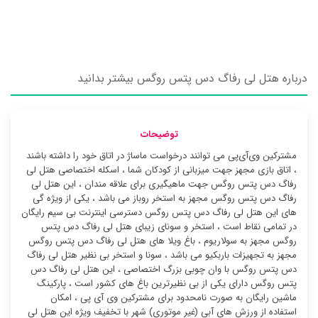
درباره هتل لی رفاگ دس پتس روگس بیشتر بدانید
توضیحات
مشترکین وی‌آی‌پی می توانند درخواست ماساژ در اتاق خود را داشته باشند
، اتاق بازی مجهز جهت میزبانی از کودکان شما ، اسکله اختصاصی هتل لی
رفاگ دس پتس روگس جهت ماهیگیری برای علاقه مندان ، این هتل لی
رفاگ دس پتس روگس مجهز به استخر روباز می باشد ، یکی از ویژه گی
های این هتل لی رفاگ دس پتس روگس دسترسی اینترنت بی سیم رایگان
در تمامی نقاط است ، استخر و سونای زیبای هتل لی رفاگ دس پتس
روگس مجهز به سولاریوم ، باغ ویلا های هتل لی رفاگ دس پتس روگس
مجهز به تجهیزات باربکیو می باشد ، سونا و استخر بی نظیر هتل لی رفاگ
دس پتس روگس با وان چوبی بزرگ اختصاصی ، این هتل لی رفاگ دس
پتس روگس دارای یکی از بی نظیرترین باغ های کشور است ، پارکینگ
ماشین رایگان به صورت نامحدود برای مشترکین وی آی پی ، امکان
استفاده از ورزش های آبی (غیر موتوری) شهر با تخفیف ویژه این هتل لی