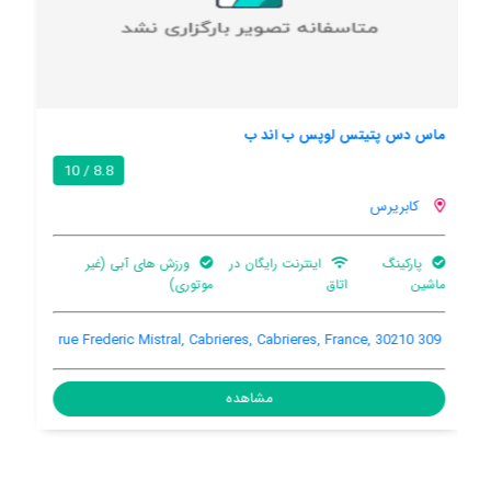
ویلا این کابریرس د ایگس
/ 10
کابریرس
بالکن
باغ
استخر خصوصی
-, Cabrieres, Cabrieres, France, 0
مشاهده