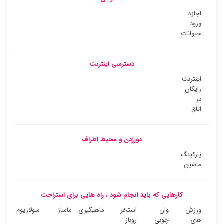
اجازه
ورود
حیوانات
دسترسی اینترنت
اینترنت
رایگان
در
اتاق
دورزدن و محیط اطراف
پارکینگ
ماشین
کارهایی که باید انجام شود ، راه هایی برای استراحت
ورزش
وان
استخر
ماهیگیری
ماساژ
سولاریوم
های
چوبی
روباز