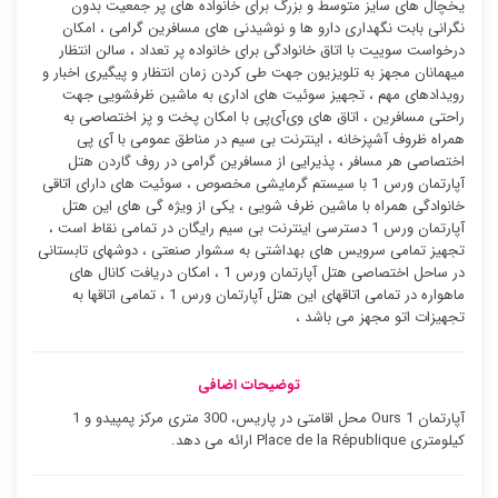
یخچال های سایز متوسط و بزرگ برای خانواده های پر جمعیت بدون
نگرانی بابت نگهداری دارو ها و نوشیدنی های مسافرین گرامی ، امکان
درخواست سوییت با اتاق خانوادگی برای خانواده پر تعداد ، سالن انتظار
میهمانان مجهز به تلویزیون جهت طی کردن زمان انتظار و پیگیری اخبار و
رویدادهای مهم ، تجهیز سوئیت ‌های اداری به ماشین ظرفشویی جهت
راحتی مسافرین ، اتاق های وی‌آی‌پی با امکان پخت و پز اختصاصی به
همراه ظروف آشپزخانه ، اینترنت بی سیم در مناطق عمومی با آی پی
اختصاصی هر مسافر ، پذیرایی از مسافرین گرامی در روف گاردن هتل
آپارتمان ورس 1 با سیستم گرمایشی مخصوص ، سوئیت ‌های دارای اتاقی
خانوادگی همراه با ماشین ظرف شویی ، یکی از ویژه گی های این هتل
آپارتمان ورس 1 دسترسی اینترنت بی سیم رایگان در تمامی نقاط است ،
تجهیز تمامی سرویس های بهداشتی به سشوار صنعتی ، دوشهای تابستانی
در ساحل اختصاصی هتل آپارتمان ورس 1 ، امکان دریافت کانال های
ماهواره در تمامی اتاقهای این هتل آپارتمان ورس 1 ، تمامی اتاقها به
تجهیزات اتو مجهز می باشد ،
توضیحات اضافی
آپارتمان Ours 1 محل اقامتی در پاریس، 300 متری مرکز پمپیدو و 1
کیلومتری Place de la République ارائه می دهد.