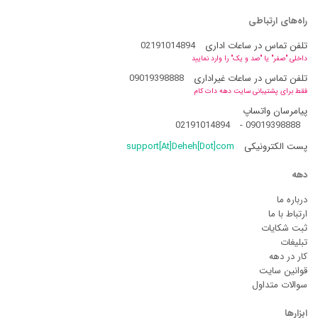
راه‌های ارتباطی
تلفن تماس در ساعات اداری
02191014894
داخلی "صفر" یا "صد و یک" را وارد نمایید
تلفن تماس در ساعات غیراداری
09019398888
فقط برای پشتیبانی سایت دهه دات کام
پیامرسان واتساپ
02191014894
-
09019398888
پست الکترونیکی
support[At]Deheh[Dot]com
دهه
درباره ما
ارتباط با ما
ثبت شکایات
تبلیغات
کار در دهه
قوانین سایت
سوالات متداول
ابزارها