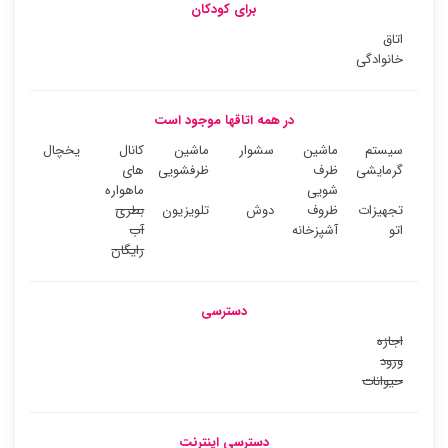
برای کودکان
اتاق
خانوادگی
در همه اتاقها موجود است
سیستم
ماشین
سشوار
ماشین
کانال
یخچال
گرمایشی
ظرف
ظرفشویی
های
شویی
ماهواره
تجهیزات
ظروف
دوش
تلویزیون
بطری
اتو
آشپزخانه
آب
رایگان
دسترسی
اجازه
ورود
حیوانات
دسترسی اینترنت