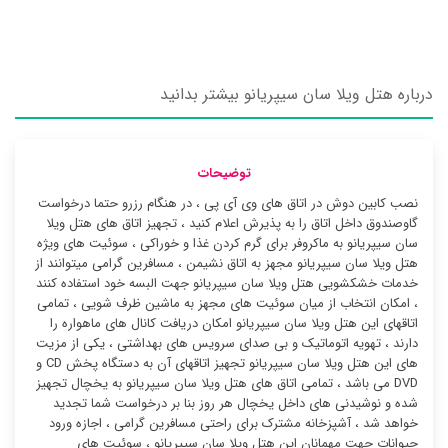
درباره هتل ویلا سان سیپریانو بیشتر بدانید
توضیحات
نصب کابین دوش در اتاق های وی آی پی ، در هنگام رزرو حتما درخواست
گاوصندوق داخل اتاق را به پذیرش اعلام کنید ، تجهیز اتاق های هتل ویلا
سان سیپریانو به ماکروفر برای گرم کردن غذا و خوراکی ، سوئیت ‌های ویژه
هتل ویلا سان سیپریانو مجهز به اتاق نشیمن ، مسافرین گرامی میتوانند از
خدمات خشکشویی هتل ویلا سان سیپریانو جهت البسه خود استفاده کنند
، امکان انتخاب از میان سوئیت ‌های مجهز به ماشین ظرف شویی ، تمامی
اتاقهای این هتل ویلا سان سیپریانو امکان دریافت کانال های ماهواره را
دارند ، تهویه اتوماتیک و بی صدای سرویس های بهداشتی ، یکی از مزیت
های این هتل ویلا سان سیپریانو تجهیز اتاقهای آن به دستگاه پخش CD و
DVD می باشد ، تمامی اتاق های هتل ویلا سان سیپریانو به یخچال تجهیز
شده و نوشیدنی های داخل یخچال هر روز بنا بر درخواست شما تجدید
خواهد شد ، آشپزخانه مشترک برای راحتی مسافرین گرامی ، اجازه ورود
حیوانات جهت مهمانان این هتل ویلا سان سیپریانو ، سوئیت ‌های