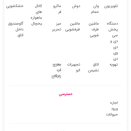
تلویزیون
وان
دوش
ماکرو
کانال
خشکشویی
حمام
فر
های
ماهواره
دستگاه
ماشین
ماشین
میز
یخچال
گاوصندوق
پخش
ظرف
ظرفشویی
تحریر
داخل
سی
شویی
اتاق
دی و
دی
وی
دی
تهویه
اتاق
تجهیزات
بطری
نشیمن
اتو
آب
رایگان
دسترسی
اجازه
ورود
حیوانات