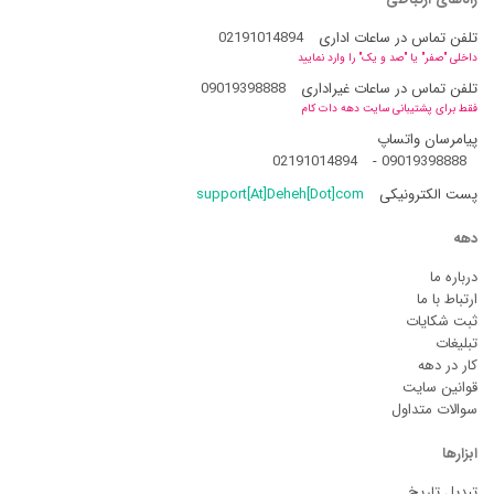
تلفن تماس در ساعات اداری
02191014894
داخلی "صفر" یا "صد و یک" را وارد نمایید
تلفن تماس در ساعات غیراداری
09019398888
فقط برای پشتیبانی سایت دهه دات کام
پیامرسان واتساپ
02191014894
-
09019398888
پست الکترونیکی
support[At]Deheh[Dot]com
دهه
درباره ما
ارتباط با ما
ثبت شکایات
تبلیغات
کار در دهه
قوانین سایت
سوالات متداول
ابزارها
تبدیل تاریخ