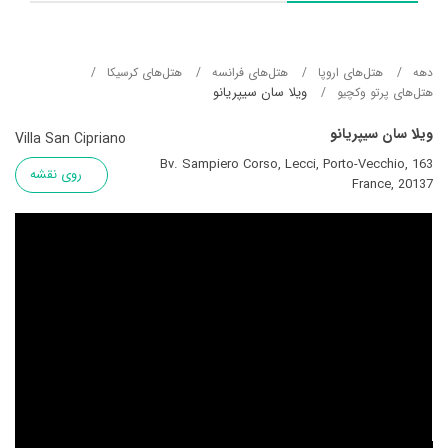
دهه
هتل‌های اروپا
هتل‌های فرانسه
هتل‌های کرسیکا
ویلا سان سیپریانو
هتل‌های پرتو وکچیو
ویلا سان سیپریانو
Villa San Cipriano
163 Bv. Sampiero Corso, Lecci, Porto-Vecchio,
روی نقشه
France, 20137