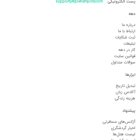
پست الکترونیکی
support[At]Deheh[Dot]com
دهه
درباره ما
ارتباط با ما
ثبت شکایات
تبلیغات
کار در دهه
قوانین سایت
سوالات متداول
ابزارها
تبدیل تاریخ
آکادمی زبان
هزینه زندگی
پیشنهاد
آژانس‌های مسافرتی
اخبار گردشگری
لیست هتل‌ها