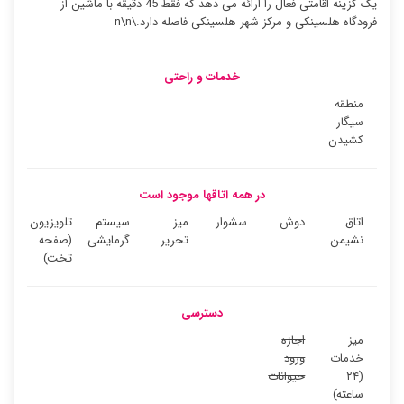
یک گزینه اقامتی فعال را ارائه می دهد که فقط 45 دقیقه با ماشین از
فرودگاه هلسینکی و مرکز شهر هلسینکی فاصله دارد.\n\n
خدمات و راحتی
منطقه
سیگار
کشیدن
در همه اتاقها موجود است
اتاق
دوش
سشوار
میز
سیستم
تلویزیون
نشیمن
تحریر
گرمایشی
(صفحه
تخت)
دسترسی
میز
اجازه
خدمات
ورود
(۲۴
حیوانات
ساعته)