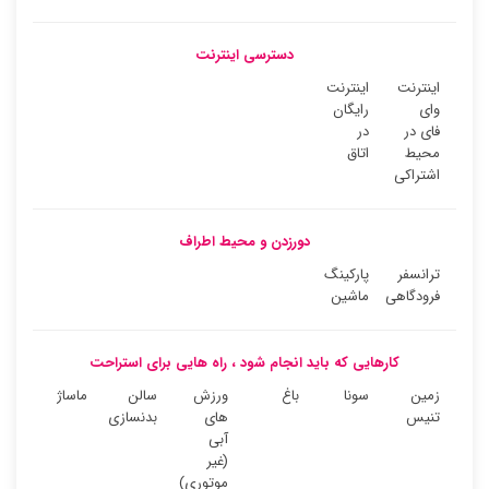
دسترسی اینترنت
اینترنت
اینترنت
وای
رایگان
فای در
در
محیط
اتاق
اشتراکی
دورزدن و محیط اطراف
ترانسفر
پارکینگ
فرودگاهی
ماشین
کارهایی که باید انجام شود ، راه هایی برای استراحت
زمین
سونا
باغ
ورزش
سالن
ماساژ
تنیس
های
بدنسازی
آبی
(غیر
موتوری)