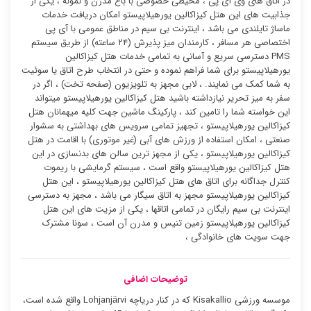
در اتاق های وی آی پی ، محیطی خصوصی با باغ مدرن و نمونه ، یکی از
جذابیت های این هتل کیزاکالین یورهیلاپیستو امکان دریافت خدمات
ماساژ تایلندی می باشد ، اینترنت بی سیم در مناطق عمومی با آی پی
اختصاصی هر مسافر ، کارمندان میز پذیرش (۲۴ ساعته) از طریق سیستم
PMS دسترسی سریع و آسانی به تمامی خدمات هتل کیزاکالین
یورهیلاپیستو برای شما فراهم نموده و حتی در انتخاب طرح اتاق یا سوئیت
به شما کمک می نمایند. ، لابی مجهز به تلویزیون (صفحه تخت) ، اگر در
سفر به میز تحریر نیازداشته باشید هتل کیزاکالین یورهیلاپیستو میتواند
این خواسته شما را تامین کند ، پارکینگ ماشین جهت کلیه میهمانان هتل
کیزاکالین یورهیلاپیستو ، تجهیز تمامی سرویس های بهداشتی به سشوار
صنعتی ، امکان استفاده از ورزش های آبی (غیر موتوری) با اقامت در هتل
کیزاکالین یورهیلاپیستو ، یکی از مجهز ترین سالن های بدنسازی در این
هتل کیزاکالین یورهیلاپیستو واقع است ، سیستم گرمایشی با ریموت
کنترل جداگانه برای اتاق های هتل کیزاکالین یورهیلاپیستو ، این هتل
کیزاکالین یورهیلاپیستو مجهز به اتاق سیگار می باشد ، مجهز به دسترسی
اینترنت بی سیم رایگان در تمامی اتاقها ، یکی از مزیت های این هتل
کیزاکالین یورهیلاپیستو زمین تنیس و مدرن آن است ، سونا مشترک
جهت سویت های خانوادگی ،
توضیحات اضافی
موسسه ورزشی Kisakallio که در کنار دریاچه Lohjanjärvi واقع شده است،