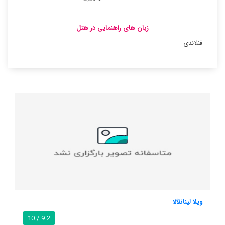
زبان های راهنمایی در هتل
فنلاندی
ویلا چریستین
10
9.2 / 10