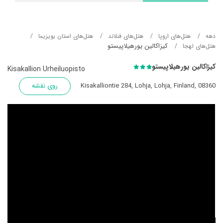
دهه
هتل‌های اروپا
هتل‌های فنلاند
هتل‌های استان یویزیما
کیزاکالین یورهیلاپیستو
هتل‌های لهجا
کیزاکالین یورهیلاپیستو
Kisakallion Urheiluopisto
Kisakalliontie 284, Lohja, Lohja, Finland, 08360
روی نقشه