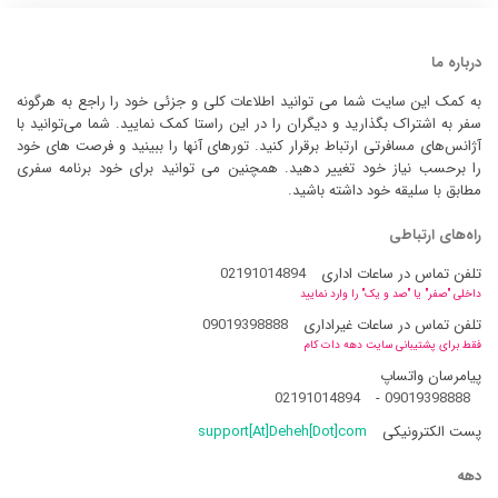
درباره ما
به کمک این سایت شما می توانید اطلاعات کلی و جزئی خود را راجع به هرگونه
سفر به اشتراک بگذارید و دیگران را در این راستا کمک نمایید. شما می‌توانید با
آژانس‌های مسافرتی ارتباط برقرار کنید. تورهای آنها را ببینید و فرصت های خود
را برحسب نیاز خود تغییر دهید. همچنین می توانید برای خود برنامه سفری
مطابق با سلیقه خود داشته باشید.
راه‌های ارتباطی
تلفن تماس در ساعات اداری
02191014894
داخلی "صفر" یا "صد و یک" را وارد نمایید
تلفن تماس در ساعات غیراداری
09019398888
فقط برای پشتیبانی سایت دهه دات کام
پیامرسان واتساپ
02191014894
-
09019398888
پست الکترونیکی
support[At]Deheh[Dot]com
دهه