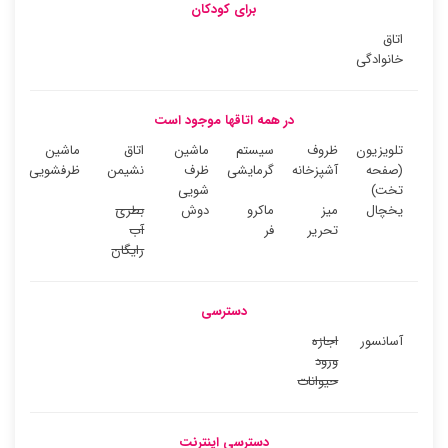
برای کودکان
اتاق
خانوادگی
در همه اتاقها موجود است
تلویزیون
ظروف
سیستم
ماشین
اتاق
ماشین
(صفحه
آشپزخانه
گرمایشی
ظرف
نشیمن
ظرفشویی
تخت)
شویی
یخچال
میز
ماکرو
دوش
بطری
تحریر
فر
آب
رایگان
دسترسی
آسانسور
اجازه
ورود
حیوانات
دسترسی اینترنت