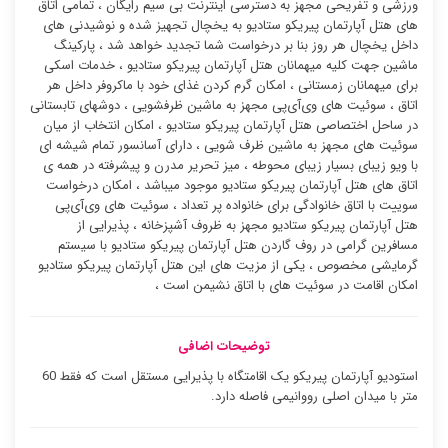
ورزشی و تفریحی مجهز به دسترسی اینترنت بی سیم رایگان ، تمامی اتاق
های هتل آپارتمان پیریکو ستادیو به یخچال تجهیز شده و نوشیدنی های
داخل یخچال هر روز بنا بر درخواست شما تجدید خواهد شد ، پارکینگ
ماشین جهت کلیه میهمانان هتل آپارتمان پیریکو ستادیو ، خدمات اسکی
برای میهمانان زمستانی ، امکان گرم کردن غذای خود با ماکروفر داخل هر
اتاق ، سوئیت ‌های وی‌آی‌پی مجهز به ماشین ظرفشویی ، دوشهای تابستانی
در ساحل اختصاصی هتل آپارتمان پیریکو ستادیو ، امکان انتخاب از میان
سوئیت ‌های مجهز به ماشین ظرف شویی ، دارای آسانسور تمام شیشه ای
با ویو زیبای بسیار زیبای محوطه ، میز تحریر مدرن و پیشرفته در همه ی
اتاق های هتل آپارتمان پیریکو ستادیو موجود میباشد ، امکان درخواست
سوییت با اتاق خانوادگی برای خانواده پر تعداد ، سوئیت ‌های وی‌آی‌پی
هتل آپارتمان پیریکو ستادیو مجهز به ظروف آشپزخانه ، پذیرایی از
مسافرین گرامی در روف گاردن هتل آپارتمان پیریکو ستادیو با سیستم
گرمایشی مخصوص ، یکی از مزیت های این هتل آپارتمان پیریکو ستادیو
امکان اقامت در سوئیت ‌های با اتاق نشیمن است ،
توضیحات اضافی
استودیو آپارتمان پیریکو یک اقامتگاه با پذیرایی مستقل است که فقط 60
متر با میدان اصلی رووانیمی فاصله دارد.