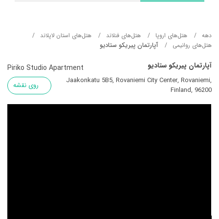
دهه
هتل‌های اروپا
هتل‌های فنلاند
هتل‌های استان لاپلاند
آپارتمان پیریکو ستادیو
هتل‌های روانیمی
آپارتمان پیریکو ستادیو
Piriko Studio Apartment
Jaakonkatu 5B5, Rovaniemi City Center, Rovaniemi,
روی نقشه
Finland, 96200