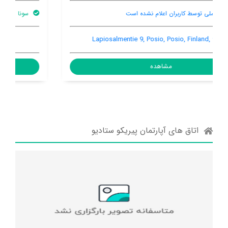
سونا
بار
اینترنت رایگان در اتاق
Posiontie 28, Posio, Posio, Finland, 97900
مشاهده
اتاق های آپارتمان پیریکو ستادیو