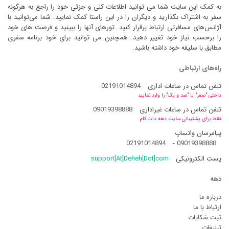
به کمک این سایت شما می توانید اطلاعات کلی و جزئی خود را راجع به هرگونه
سفر به اشتراک بگذارید و دیگران را در این راستا کمک نمایید. شما می‌توانید با
آژانس‌های مسافرتی ارتباط برقرار کنید. تورهای آنها را ببینید و فرصت های خود
را برحسب نیاز خود تغییر دهید. همچنین می توانید برای خود برنامه سفری
مطابق با سلیقه خود داشته باشید.
راه‌های ارتباطی
تلفن تماس در ساعات اداری
02191014894
داخلی "صفر" یا "صد و یک" را وارد نمایید
تلفن تماس در ساعات غیراداری
09019398888
فقط برای پشتیبانی سایت دهه دات کام
پیامرسان واتساپ
02191014894
-
09019398888
پست الکترونیکی
support[At]Deheh[Dot]com
دهه
درباره ما
ارتباط با ما
ثبت شکایات
تبلیغات