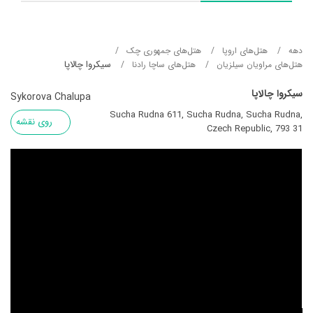
دهه
هتل‌های اروپا
هتل‌های جمهوری چک
سیکروا چالاپا
هتل‌های مراویان سیلزیان
هتل‌های ساچا رادنا
سیکروا چالاپا
Sykorova Chalupa
Sucha Rudna 611, Sucha Rudna, Sucha Rudna,
روی نقشه
Czech Republic, 793 31