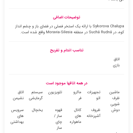
توضیحات اضافی
Sykorova Chalupa با ارائه یک استخر فصلی در فضای باز و چشم انداز
کوه، در Suchá Rudná در منطقه Moravia-Silesia واقع شده است.
تناسب اندام و تفریح
اتاق
بازی
در همه اتاقها موجود است
ماشین
تجهیزات
ماکرو
تلویزیون
سیستم
اتاق
ظرف
اتو
فر
گرمایشی
نشیمن
شویی
دوش
ظروف
کانال
قهوه
یخچال
سرویس
آشپزخانه
های
ساز /
های
ماهواره
چای
بهداشتی
ساز