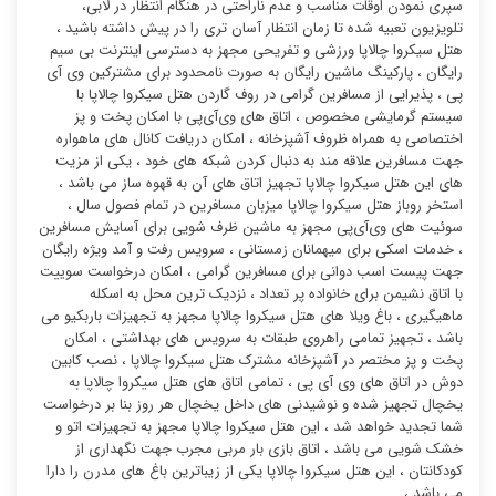
سپری نمودن اوقات مناسب و عدم ناراحتی در هنگام انتظار در لابی،
تلویزیون تعبیه شده تا زمان انتظار آسان تری را در پیش داشته باشید ،
هتل سیکروا چالاپا ورزشی و تفریحی مجهز به دسترسی اینترنت بی سیم
رایگان ، پارکینگ ماشین رایگان به صورت نامحدود برای مشترکین وی آی
پی ، پذیرایی از مسافرین گرامی در روف گاردن هتل سیکروا چالاپا با
سیستم گرمایشی مخصوص ، اتاق های وی‌آی‌پی با امکان پخت و پز
اختصاصی به همراه ظروف آشپزخانه ، امکان دریافت کانال های ماهواره
جهت مسافرین علاقه مند به دنبال کردن شبکه های خود ، یکی از مزیت
های این هتل سیکروا چالاپا تجهیز اتاق های آن به قهوه ساز می باشد ،
استخر روباز هتل سیکروا چالاپا میزبان مسافرین در تمام فصول سال ،
سوئیت ‌های وی‌آی‌پی مجهز به ماشین ظرف شویی برای آسایش مسافرین
، خدمات اسکی برای میهمانان زمستانی ، سرویس رفت و آمد ویژه رایگان
جهت پیست اسب دوانی برای مسافرین گرامی ، امکان درخواست سوییت
با اتاق نشیمن برای خانواده پر تعداد ، نزدیک ترین محل به اسکله
ماهیگیری ، باغ ویلا های هتل سیکروا چالاپا مجهز به تجهیزات باربکیو می
باشد ، تجهیز تمامی راهروی طبقات به سرویس های بهداشتی ، امکان
پخت و پز مختصر در آشپزخانه مشترک هتل سیکروا چالاپا ، نصب کابین
دوش در اتاق های وی آی پی ، تمامی اتاق های هتل سیکروا چالاپا به
یخچال تجهیز شده و نوشیدنی های داخل یخچال هر روز بنا بر درخواست
شما تجدید خواهد شد ، این هتل سیکروا چالاپا مجهز به تجهیزات اتو و
خشک شویی می باشد ، اتاق بازی بار مربی مجرب جهت نگهداری از
کودکانتان ، این هتل سیکروا چالاپا یکی از زیباترین باغ های مدرن را دارا
می باشد ،