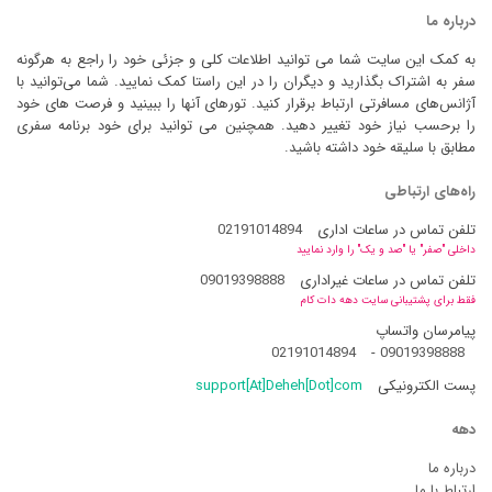
درباره ما
به کمک این سایت شما می توانید اطلاعات کلی و جزئی خود را راجع به هرگونه
سفر به اشتراک بگذارید و دیگران را در این راستا کمک نمایید. شما می‌توانید با
آژانس‌های مسافرتی ارتباط برقرار کنید. تورهای آنها را ببینید و فرصت های خود
را برحسب نیاز خود تغییر دهید. همچنین می توانید برای خود برنامه سفری
مطابق با سلیقه خود داشته باشید.
راه‌های ارتباطی
تلفن تماس در ساعات اداری
02191014894
داخلی "صفر" یا "صد و یک" را وارد نمایید
تلفن تماس در ساعات غیراداری
09019398888
فقط برای پشتیبانی سایت دهه دات کام
پیامرسان واتساپ
02191014894
-
09019398888
پست الکترونیکی
support[At]Deheh[Dot]com
دهه
درباره ما
ارتباط با ما