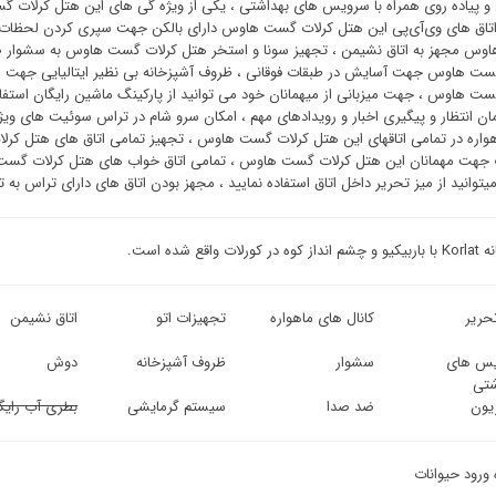
و پیاده روی همراه با سرویس های بهداشتی ، یکی از ویژه گی های این هتل کرلات 
تاق های وی‌آی‌پی این هتل کرلات گست هاوس دارای بالکن جهت سپری کردن لحظات خا
س مجهز به اتاق نشیمن ، تجهیز سونا و استخر هتل کرلات گست هاوس به سشوار ص
ست هاوس جهت آسایش در طبقات فوقانی ، ظروف آشپزخانه بی نظیر ایتالیایی جهت 
ست هاوس ، جهت میزبانی از میهمانان خود می توانید از پارکینگ ماشین رایگان استفاد
ان انتظار و پیگیری اخبار و رویدادهای مهم ، امکان سرو شام در تراس سوئیت ‌های و
واره در تمامی اتاقهای این هتل کرلات گست هاوس ، تجهیز تمامی اتاق های هتل کر
 جهت مهمانان این هتل کرلات گست هاوس ، تمامی اتاق خواب های هتل کرلات گست
توانید از میز تحریر داخل اتاق استفاده نمایید ، مجهز بودن اتاق های دارای تراس به ت
ورلات واقع شده است.
حریر
کانال های ماهواره
تجهیزات اتو
اتاق نشیمن
س های
سشوار
ظروف آشپزخانه
دوش
شتی
زیون
ضد صدا
سیستم گرمایشی
بطری آب رایگ
 ورود حیوانات