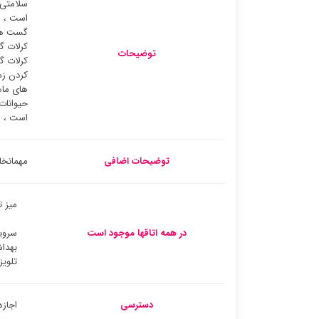
سلامتی 
است ، ا
گست هاو
کرلات گ
توضیحات
کرلات گ
کردن زم
های ماه
حیوانات
است ، می
توضیحات اضافی
مهمانخانه Korlat با باربیکیو و چشم انداز کوه در ک
میز ت
در همه اتاقها موجود است
سروی
بهدا
تلوی
دسترسی
اجازه