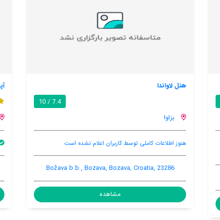
آپارتمان بزاوا 8123ک
 10
7.4 / 10
بزاوا
ام نشده است
بالکن
Bozava, Bozava, Croatia, 23286
Božava b.b., Boz
مشاهده