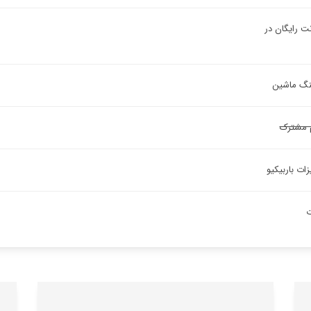
نت رایگان در
ینگ ماشین
 مشترک
ات باربیکیو
ت