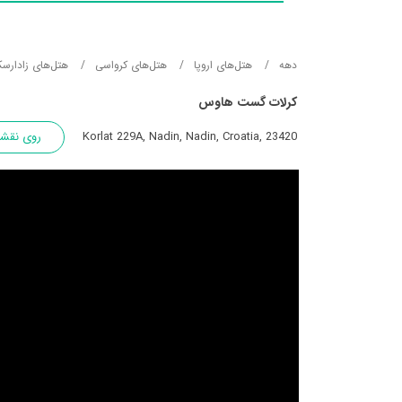
دهه
هتل‌های اروپا
هتل‌های کرواسی
هتل‌های زادارسک
کرلات گست هاوس
Korlat 229A, Nadin, Nadin, Croatia, 23420
روی نقشه