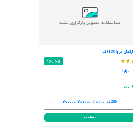
آپارتمانهای ایرنا
7.7 / 10
5.8 /
بزاوا
باغ
اینترنت رایگان در اتاق
بالکن
Bozava 31A, Bozava, Bozava, Croatia, 23286
مشاهده