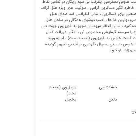
گست هاوس دسترسی اینترنت بی سیم رایگان در تمامی نقاط
طره انگیز مسافرین گرامی ، سوئیت ‌های ویژه هتل کرلات
نعتی برای مسافرین ، سالن کنفرانس ضد صدای هتل
سرو بهترین غذاها ، نصب دوشهای همگانی در ساحل هتل
ه کنید ، سالن انتظار میهمانان مجهز به تلویزیون جهت طی
یژه با سیستم گرمایشی مخصوص آن ، امکان دریافت کانال
لات گست هاوس به تلویزیون (صفحه تخت) ، اجازه ورود
 هاوس به مینی یخچال نگهداری نوشیدنی تجهیز گردیده
جهیزات باربکیو ،
خشکشویی
تلویزیون (صفحه
تخت)
بالکن
یخچال
ان