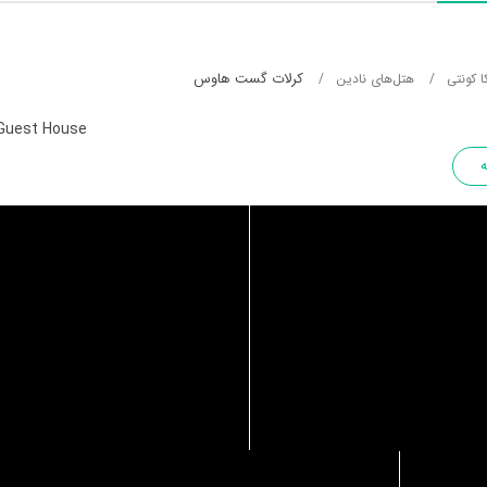
کرلات گست هاوس
ا کونتی
هتل‌های نادین
 Guest House