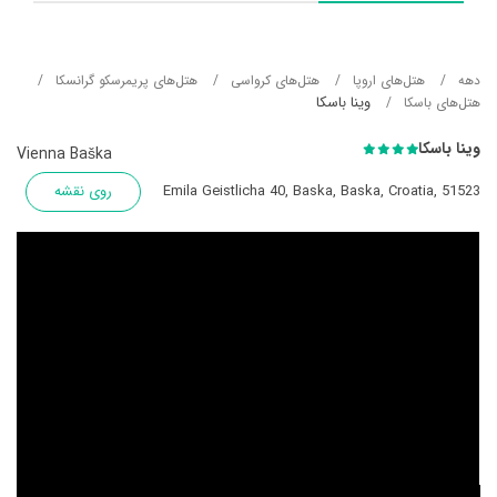
دهه
هتل‌های اروپا
هتل‌های کرواسی
هتل‌های پریمرسکو گرانسکا
وینا باسکا
هتل‌های باسکا
وینا باسکا
Vienna Baška
Emila Geistlicha 40, Baska, Baska, Croatia, 51523
روی نقشه