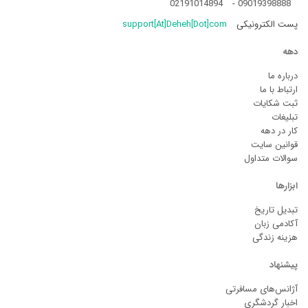
02191014894
-
09019398888
پست الکترونیکی
support[At]Deheh[Dot]com
دهه
درباره ما
ارتباط با ما
ثبت شکایات
تبلیغات
کار در دهه
قوانین سایت
سوالات متداول
ابزارها
تبدیل تاریخ
آکادمی زبان
هزینه زندگی
پیشنهاد
آژانس‌های مسافرتی
اخبار گردشگری