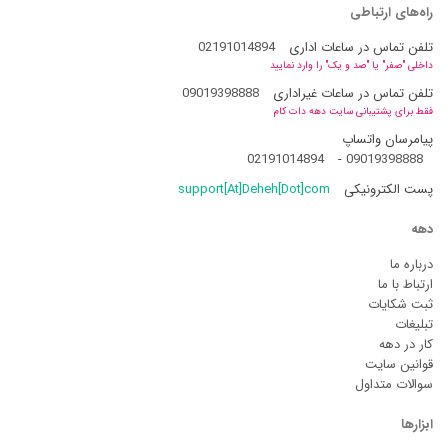
راه‌های ارتباطی
تلفن تماس در ساعات اداری
02191014894
داخلی "صفر" یا "صد و یک" را وارد نمایید
تلفن تماس در ساعات غیراداری
09019398888
فقط برای پشتیبانی سایت دهه دات کام
پیامرسان واتساپ
02191014894
-
09019398888
پست الکترونیکی
support[At]Deheh[Dot]com
دهه
درباره ما
ارتباط با ما
ثبت شکایات
تبلیغات
کار در دهه
قوانین سایت
سوالات متداول
ابزارها