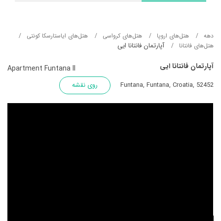
دهه
هتل‌های اروپا
هتل‌های کرواسی
هتل‌های ایاستارسکا کونتی
آپارتمان فانتانا ایی
هتل‌های فانتانا
آپارتمان فانتانا ایی
Apartment Funtana II
Funtana, Funtana, Croatia, 52452
روی نقشه