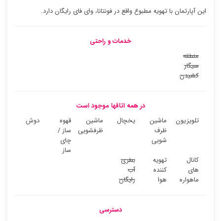
این آپارتمان با تهویه مطبوع واقع در فونتانا، وای فای رایگان دارد.
خدمات و راحتی
منطقه
سیگار
کشیدن
در همه اتاقها موجود است
تلویزیون
ماشین
یخچال
ماشین
قهوه
دوش
ظرف
ظرفشویی
ساز /
شویی
چای
ساز
کانال
تهویه
بطری
های
کننده
آب
ماهواره
هوا
رایگان
دسترسی