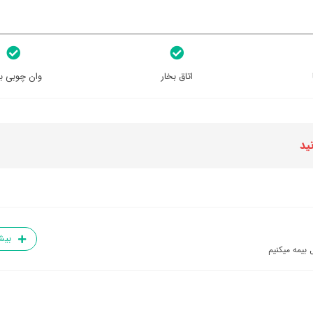
اتاق بخار
وان چوبی ب
ید
بیش
 بیمه میکنیم