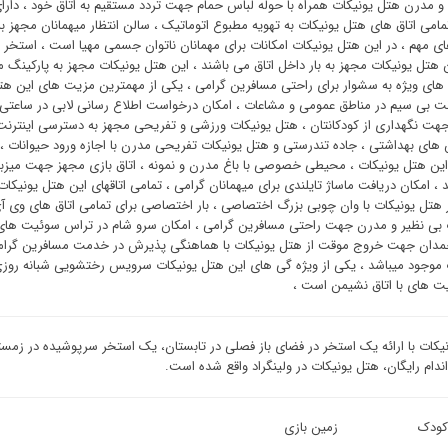
و مدرن هتل یونیکات همراه با حوله لباس حمام جهت تردد مستقیم به اتاق خود ، دارای
مامی اتاق های هتل یونیکات به تهویه مطبوع اتوماتیک ، سالن انتظار میهمانان مجهز ب
ای مهم ، در این هتل یونیکات امکانات برای مهمانان ناتوان جسمی مهیا است ، استخر و
 هتل یونیکات مجهز به بار داخل اتاق می باشند ، این هتل یونیکات مجهز به پارکینگ 
های ویژه به سشوار برای راحتی مسافرین گرامی ، یکی از مهمترین مزیت های این هت
رنت بی سیم در مناطق عمومی و مشاعات ، امکان درخواست اطلاع رسانی لابی در ساعتی
ت نگهداری از کودکانتان ، هتل یونیکات ورزشی و تفریحی مجهز به دسترسی اینترنت ب
ای بهداشتی ، جاده تندرستی و هتل یونیکات تفریحی مدرن با اجازه ورود حیوانات ، ام
 این هتل یونیکات ، محیطی خصوصی با باغ مدرن و نمونه ، اتاق بازی مجهز جهت میزبان
 ، امکان دریافت ماساژ تایلندی برای میهمانان گرامی ، تمامی اتاقهای این هتل یونیکات 
 هتل یونیکات با وان چوبی بزرگ اختصاصی ، بار اختصاصی برای تمامی اتاق های وی آی 
 بی نظیر و مدرن جهت راحتی مسافرین گرامی ، امکان سرو شام در تراس سوئیت ‌ها
دان جهت خروج موقت از هتل یونیکات با هماهنگی پذیرش در خدمت مسافرین گرامی 
 موجود میباشد ، یکی از ویژه گی های این هتل یونیکات سرویس رختشویی شبانه روز
ت ‌های با اتاق نشیمن است ،
یکات با ارائه یک استخر در فضای باز فصلی در تابستان، یک استخر سرپوشیده در زمستا
ندام رایگان، هتل یونیکات در ولینگراد واقع شده است.
کودک
زمین بازی