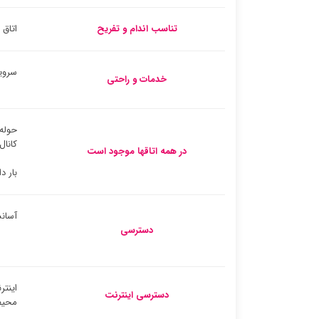
تناسب اندام و تفریح
اتاق 
سروی
خدمات و راحتی
حوله
کانال
در همه اتاقها موجود است
بار د
آسان
دسترسی
اینتر
دسترسی اینترنت
محیط