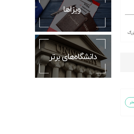
زرگ
تر