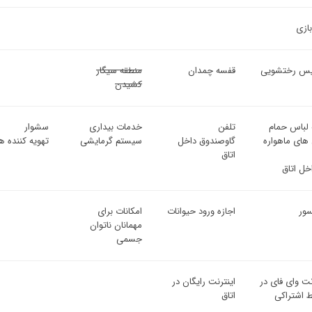
بازی
س رختشویی
قفسه چمدان
منطقه سیگار
کشیدن
 لباس حمام
تلفن
خدمات بیداری
سشوار
 های ماهواره
گاوصندوق داخل
سیستم گرمایشی
تهویه کننده هو
اتاق
اخل اتاق
سور
اجازه ورود حیوانات
امکانات برای
مهمانان ناتوان
جسمی
نت وای فای در
اینترنت رایگان در
 اشتراکی
اتاق