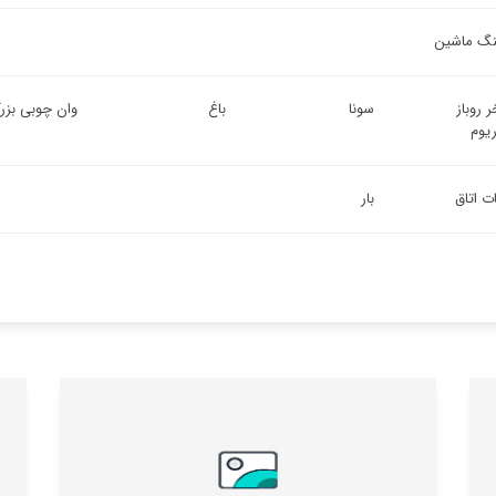
ینگ ماشین
 روباز
سونا
باغ
وان چوبی بزر
ریوم
ت اتاق
بار