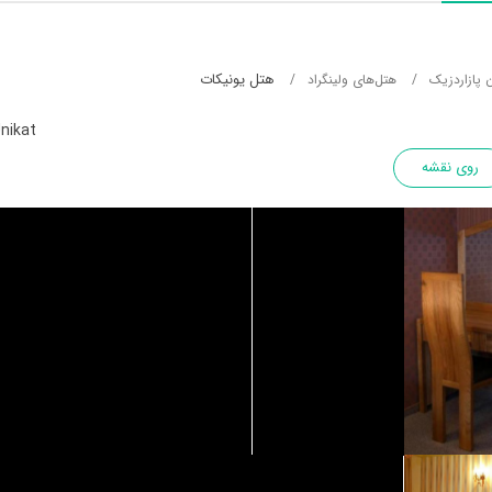
هتل یونیکات
 پازاردزیک
هتل‌های ولینگراد
Unikat
روی نقشه