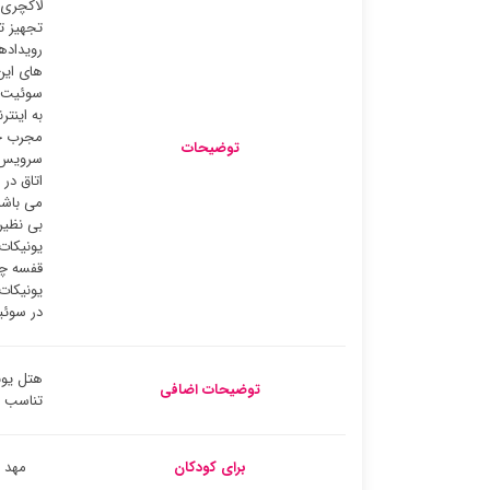
لاکچری 
تجهیز ت
رویداده
های این
سوئیت ‌
به اینت
مجرب جه
توضیحات
سرویس ه
اتاق در
می باشد
بی نظیر
یونیکات
قفسه چم
یونیکات
در سوئی
هتل یون
توضیحات اضافی
تناسب ا
برای کودکان
مهد 