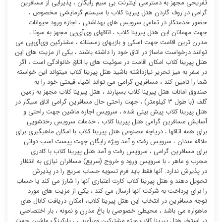
تفریحی مجهز به دسترسی اینترنت بی سیم رایگان ، پذیرایی از مسافرین
گرامی در روف گاردن هتل پیرینا کلاب با سیستم گرمایشی مخصوص ،
حضور خدمتکار در تمامی سرویس های بهداشتی ، اجازه ورود حیوانات
جهت مهمانان این هتل پیرینا کلاب ، اتاقهای وی‌آی‌پی مجهز به سونا ،
مدرن ترین اقامت جهت اسکی و بازیهای زمستانه ، مشترکین وی‌آی‌پی می
توانند درخواست ماساژ در اتاق خود را داشته باشند ، یکی از مزیت های این
هتل پیرینا کلاب امکان اقامت در سوئیت ‌های با اتاق خانوادگی است ، اگر
در سفر به میز تحریر نیازداشته باشید هتل پیرینا کلاب میتواند این خواسته
شما را تامین کند ، مسافرین گرامی می تواند اشیاء قیمتی خود را به
صندوق امانات هتل پیرینا کلاب بسپارند ، هتل پیرینا کلاب مجهز به زمین
گلف (با طول ۳ کیلومتر) ، جهت راحتی حال مسافرین گرامی اتاق سیگار در
هتل پیرینا کلاب پیش بینی شده ، سرویس اجاره ماشین جهت راحتی و
آسایش مسافرین گرامی هتل پیرینا کلاب ، خدمات سرویس رختشویی
برای همه اتاقها ، دریاچه مصنوعی هتل پیرینا کلاب با امکان ماهیگیری برای
علاقه مندان ، سرویس رفت و آمد ویژه رایگان جهت پیست اسب دوانی
برای مسافرین گرامی ، سرویس رفت و آمد هتل پیرینا کلاب با کادری
مجرب و ماهر ، با سرویس ورود و خروج (سریع) مسافران نیازی به انتظار
در پذیرش ندارد. آنها فقط باید فرم تسویه حساب سریع را در پذیرش
تحویل دهند و هتل پیرینا کلاب کارت اعتباری آنها را شارژ می کند یا حساب
را برای پرداخت به شرکت آنها ارسال می کند ، یکی از مزیت های مورد
توجه مسافرین در انتخاب این هتل پیرینا کلاب، امکان دریافت کانال های
ماهواره می باشد ، محیطی خصوصی با باغ مدرن و نمونه ، بار اختصاصی
در استخر هتل پیرینا کلاب ویژه مشترکین وی‌آی‌پی ، پارکینگ ماشین جهت