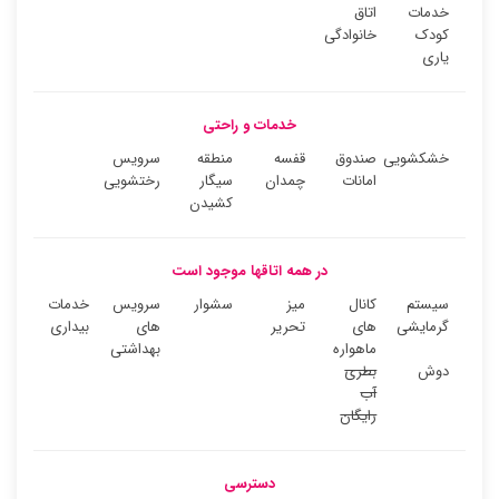
خدمات
اتاق
کودک
خانوادگی
یاری
خدمات و راحتی
خشکشویی
صندوق
قفسه
منطقه
سرویس
امانات
چمدان
سیگار
رختشویی
کشیدن
در همه اتاقها موجود است
سیستم
کانال
میز
سشوار
سرویس
خدمات
گرمایشی
های
تحریر
های
بیداری
ماهواره
بهداشتی
دوش
بطری
آب
رایگان
دسترسی