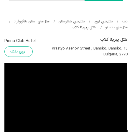
دهه
هتل‌های اروپا
هتل‌های بلغارستان
هتل‌های استان بلاگووگراد
هتل پیرینا کلاب
هتل‌های بانسکو
هتل پیرینا کلاب
Pirina Club Hotel
13 Krastyo Asenov Street , Bansko, Bansko,
روی نقشه
Bulgaria, 2770