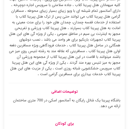
کلیه میهمانان هتل پیرینا کلاب ، جاده سلامتی با سرویس اجاره دوچرخه ،
دارای آسانسور تمام شیشه ای با ویو زیبای بسیار زیبای محوطه ، مسافران
گرامی هتل پیرینا کلاب می توانند حتی پس از ترک هتل پیرینا کلاب با
استفاده از خدمات قفسه چمدان، چمدان های خود را برای مدت معینی به
امانت به هتل پیرینا کلاب بسپارند ، هتل پیرینا کلاب ورزشی و تفریحی
مجهز به اینترنت بی سیم در مناطق عمومی ، یکی از ویژه گی های این هتل
پیرینا کلاب تجهیزات باربکیو برای هر واحد می باشد ، نصب دوشهای
همگانی در ساحل هتل پیرینا کلاب ، خدمات فرودگاهی ویژه مسافرین دفعه
اولی هتل پیرینا کلاب ، مسافرینی که علاقه مند به رشته تنیس روی میز می
باشند میتوانند با اقامت در این هتل پیرینا کلاب از مجموعه ورزشی آن
مجهز به میز تنیس بهره مند گردند ، یکی از ویژه گی های این هتل پیرینا
کلاب سرویس خشکشویی شبانه روزی است ، یکی از مزیت های این هتل
پیرینا کلاب خدمات بیداری برای مسافرین گرامی است ،
توضیحات اضافی
باشگاه پیرینا یک شاتل رایگان به آسانسور اسکی در 700 متری ساختمان
ارائه می دهد.
برای کودکان