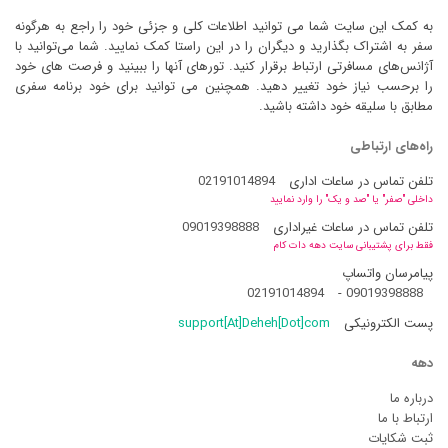
به کمک این سایت شما می توانید اطلاعات کلی و جزئی خود را راجع به هرگونه
سفر به اشتراک بگذارید و دیگران را در این راستا کمک نمایید. شما می‌توانید با
آژانس‌های مسافرتی ارتباط برقرار کنید. تورهای آنها را ببینید و فرصت های خود
را برحسب نیاز خود تغییر دهید. همچنین می توانید برای خود برنامه سفری
مطابق با سلیقه خود داشته باشید.
راه‌های ارتباطی
تلفن تماس در ساعات اداری
02191014894
داخلی "صفر" یا "صد و یک" را وارد نمایید
تلفن تماس در ساعات غیراداری
09019398888
فقط برای پشتیبانی سایت دهه دات کام
پیامرسان واتساپ
02191014894
-
09019398888
پست الکترونیکی
support[At]Deheh[Dot]com
دهه
درباره ما
ارتباط با ما
ثبت شکایات