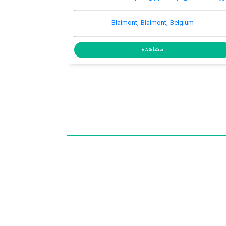
En-
Ivoire 12 Domaine du Bonsoy, Blaimont, Blaimont,
Belgium, 5542
مشاهده