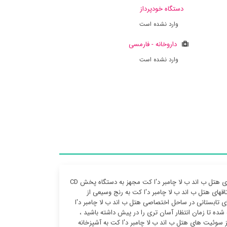
دستگاه خودپرداز
وارد نشده است
داروخانه - فارمسی
وارد نشده است
امکان دریافت کانال های ماهواره در تمامی اتاقهای این هتل ب اند ب لا چامبر د'ا کت ، اتاق های هتل ب اند ب لا چامبر د'ا کت مجهز به دستگاه پخش CD
 اتاقهای هتل ب اند ب لا چامبر د'ا کت به رنج وسیعی از
ی تابستانی در ساحل اختصاصی هتل ب اند ب لا چامبر د'ا
شده تا زمان انتظار آسان تری را در پیش داشته باشید ،
 سوئیت ‌های هتل ب اند ب لا چامبر د'ا کت به آشپزخانه