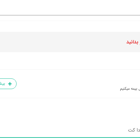
بدانید
بیش
 بیمه میکنیم
دا کت