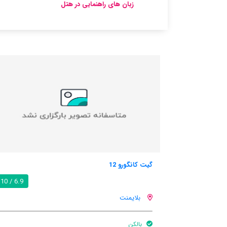
زبان های راهنمایی در هتل
زن-یت
6.9 / 10
بلایمنت
پارکینگ ماشین