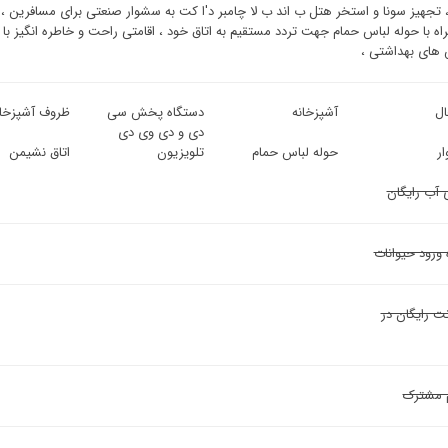
تجهیز سونا و استخر هتل ب اند ب لا چامبر د'ا کت به سشوار صنعتی برای مسافرین ، 
ه با حوله لباس حمام جهت تردد مستقیم به اتاق خود ، اقامتی راحت و خاطره انگیز با
های بهداشتی ،
ل
آشپزخانه
دستگاه پخش سی
ظروف آشپزخان
دی و دی وی دی
ر
حوله لباس حمام
تلویزیون
اتاق نشیمن
 آب رایگان
 ورود حیوانات
نت رایگان در
 مشترک