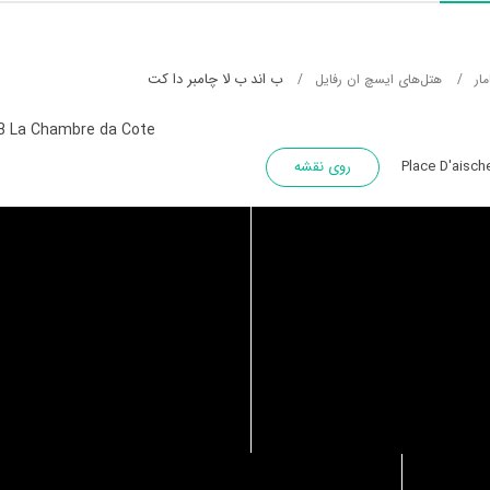
ب اند ب لا چامبر دا کت
ار
هتل‌های ایسچ ان رفایل
B La Chambre da Cote
Place D'aisch
روی نقشه