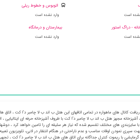
ک
اتوبوس و خطوط ریلی
نشده است
وارد نشده است
انه - دراگ استور
بیمارستان و درمانگاه
نشده است
وارد نشده است
 DVD ، آشپزخانه مجهز هتل ب اند ب لا چامبر د'ا کت با ظروف آشپزخانه حرفه ای ایتالیایی ،
ا سایزبندی های مختلف تقسیم شده که نیاز هر سلیقه ای را تامین خواهد کرد ، دوشها
ت سپری نمودن اوقات مناسب و عدم ناراحتی در هنگام انتظار در لابی، تلویزیون تعبیه 
رمایشی با ریموت کنترل جداگانه برای اتاق های هتل ب اند ب لا چامبر د'ا کت ، تجهیز