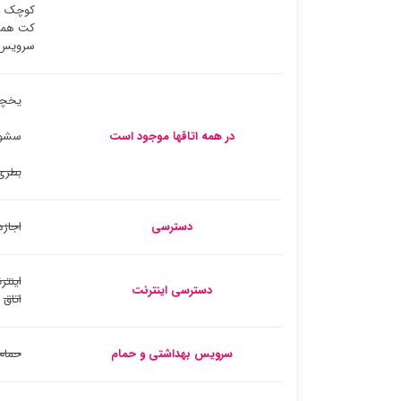
کوچک ، 
کت همرا
سرویس 
یخچا
در همه اتاقها موجود است
سشوا
بطری
دسترسی
اجازه
اینتر
دسترسی اینترنت
اتاق
سرویس بهداشتی و حمام
حمام