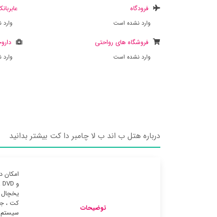
فرودگاه
عابربان
وارد نشده است
وارد 
فروشگاه های رواحتی
داروخ
وارد نشده است
وارد 
درباره هتل ب اند ب لا چامبر دا کت بیشتر بدانید
و
یخچال ب
کت ، جه
توضیحات
سیستم گ