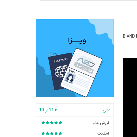
B AND 
عالی
11.6 از 10
ارزش مالی
امکانات