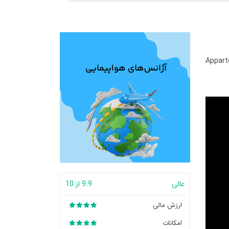
Appart
عالی
9.9 از 10
ارزش مالی
امکانات