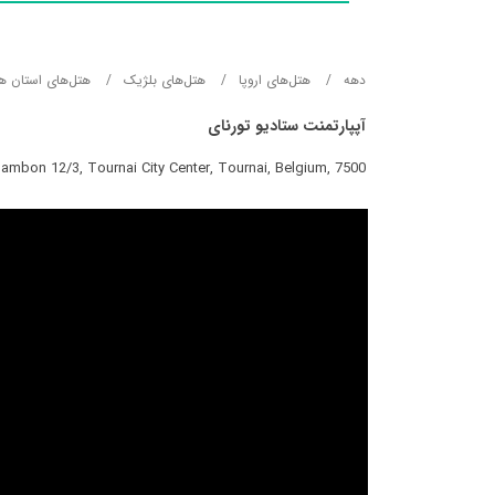
دهه
هتل‌های اروپا
هتل‌های بلژیک
هتل‌های استان ه
آپپارتمنت ستادیو تورنای
ambon 12/3, Tournai City Center, Tournai, Belgium, 7500