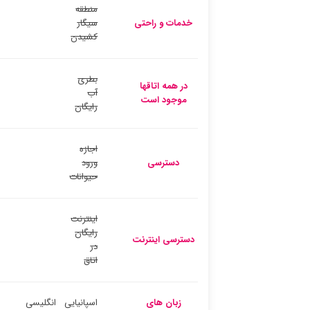
منطقه
خدمات و راحتی
سیگار
کشیدن
بطری
در همه اتاقها
آب
موجود است
رایگان
اجازه
دسترسی
ورود
حیوانات
اینترنت
رایگان
دسترسی اینترنت
در
اتاق
زبان های
اسپانیایی
انگلیسی