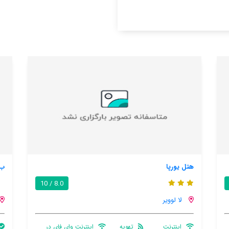
ب اند ب لا چاپل آ پایتس
.9 / 10
8.0 / 10
لا لوویر
اینترنت وای فای در
پارکینگ ماشین
اینترنت رایگان در اتاق
با