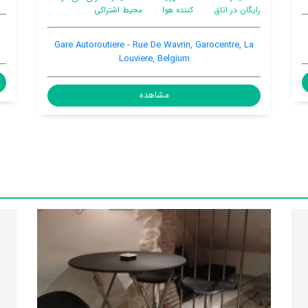
 اشتراکی
e Victor Godefroid 24, Other, La Louviere,
Gare Autoroutiere 
Belgium, 7100
Lo
مشاهده