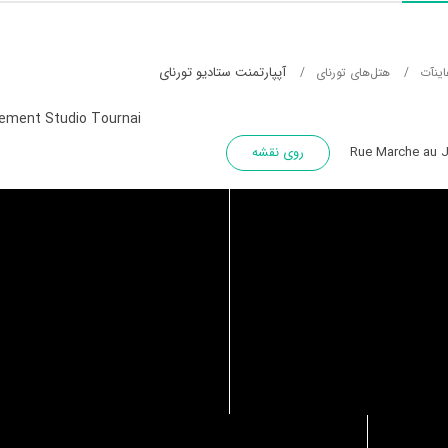
آپپارتمنت ستادیو تورنای
اینآت
هتل‌های تورنای
ement Studio Tournai
Rue Marche au J
روی نقشه