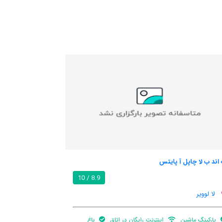
هتل لا لوو
8.0 / 10
8
لا لوویر
غ
تهویه کننده هوا