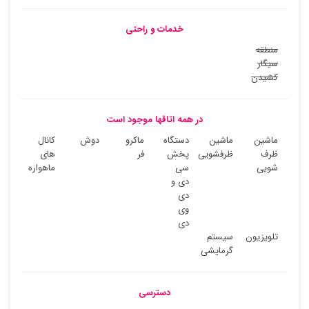
خدمات و راحتی
منطقه
سیگار
کشیدن
در همه اتاقها موجود است
ماشین
ماشین
دستگاه
ماکرو
دوش
کانال
ظرف
ظرفشویی
پخش
فر
های
شویی
سی
ماهواره
دی و
دی
وی
دی
تلویزیون
سیستم
گرمایشی
دسترسی