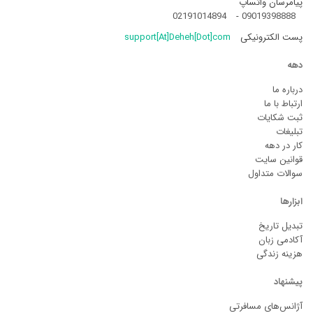
پیامرسان واتساپ
02191014894
-
09019398888
پست الکترونیکی
support[At]Deheh[Dot]com
دهه
درباره ما
ارتباط با ما
ثبت شکایات
تبلیغات
کار در دهه
قوانین سایت
سوالات متداول
ابزارها
تبدیل تاریخ
آکادمی زبان
هزینه زندگی
پیشنهاد
آژانس‌های مسافرتی