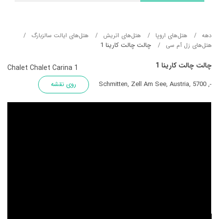
دهه
هتل‌های اروپا
هتل‌های اتریش
هتل‌های ایالت سالزبارگ
چالت چالت کارینا 1
هتل‌های زل آم سی
چالت چالت کارینا 1
Chalet Chalet Carina 1
-, Schmitten, Zell Am See, Austria, 5700
روی نقشه