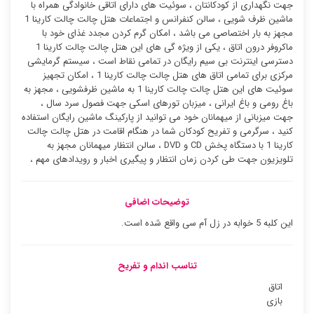
جهت نگهداری از کودکانتان ، سوئیت ‌های دارای اتاقی خانوادگی همراه با
ماشین ظرف شویی ، سالن کنفرانس و اجتماعات هتل چالت چالت کارینا 1
مجهز به بار اختصاصی می باشد ، امکان گرم کردن مجدد غذای خود با
ماکروفر درون اتاق ، یکی از ویژه گی های این هتل چالت چالت کارینا 1
دسترسی اینترنت بی سیم رایگان در تمامی نقاط است ، سیستم گرمایشی
مرکزی برای تمامی اتاق های هتل چالت چالت کارینا 1 ، امکان تجهیز
سوئیت ‌های این هتل چالت چالت کارینا 1 به ماشین ظرفشویی ، مجهز به
باغ رومی و باغ ایرانی ، میزبان تورهای اسکی جهت فصول سرد سال ،
جهت میزبانی از میهمانان خود می توانید از پارکینگ ماشین رایگان استفاده
کنید ، سرگرمی و تفریح کودکان شما در هنگام اقامت در هتل چالت چالت
کارینا 1 با دستگاه پخش CD و DVD ، سالن انتظار میهمانان مجهز به
تلویزیون جهت طی کردن زمان انتظار و پیگیری اخبار و رویدادهای مهم ،
توضیحات اضافی
این کلبه 5 خوابه در زل آم سی واقع شده است.
تناسب اندام و تفریح
اتاق
بازی