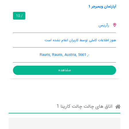
اوبرماهل
8.8 / 10
/ 10
رآریس
بالکن
Seidlwinklstr. 35, Rauris, Rauris, Austria, 5661
مشاهده
اتاق های چالت چالت کارینا 1