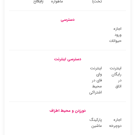
تخت)
ماهواره
رایگان
دسترسی
اجازه
ورود
حیوانات
دسترسی اینترنت
اینترنت
اینترنت
رایگان
وای
در
فای در
اتاق
محیط
اشتراکی
دورزدن و محیط اطراف
اجاره
پارکینگ
دوچرخه
ماشین