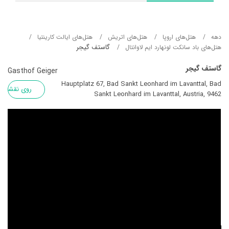
دهه
هتل‌های اروپا
هتل‌های اتریش
هتل‌های ایالت کارینتیا
گاستف گیجر
هتل‌های باد سانکت لونهارد ایم لاوانتال
گاستف گیجر
Gasthof Geiger
Hauptplatz 67, Bad Sankt Leonhard im Lavanttal, Bad
روی نقشه
Sankt Leonhard im Lavanttal, Austria, 9462