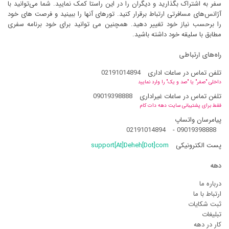
سفر به اشتراک بگذارید و دیگران را در این راستا کمک نمایید. شما می‌توانید با
آژانس‌های مسافرتی ارتباط برقرار کنید. تورهای آنها را ببینید و فرصت های خود
را برحسب نیاز خود تغییر دهید. همچنین می توانید برای خود برنامه سفری
مطابق با سلیقه خود داشته باشید.
راه‌های ارتباطی
تلفن تماس در ساعات اداری
02191014894
داخلی "صفر" یا "صد و یک" را وارد نمایید
تلفن تماس در ساعات غیراداری
09019398888
فقط برای پشتیبانی سایت دهه دات کام
پیامرسان واتساپ
02191014894
-
09019398888
پست الکترونیکی
support[At]Deheh[Dot]com
دهه
درباره ما
ارتباط با ما
ثبت شکایات
تبلیغات
کار در دهه