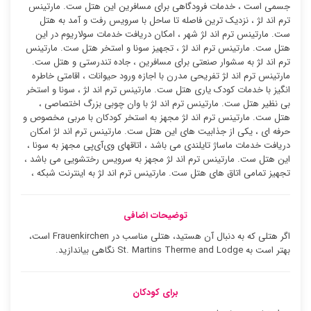
جسمی است ، خدمات فرودگاهی برای مسافرین این هتل ست. مارتینس
ترم اند لژ ، نزدیک ترین فاصله تا ساحل با سرویس رفت و آمد به هتل
ست. مارتینس ترم اند لژ شهر ، امکان دریافت خدمات سولاریوم در این
هتل ست. مارتینس ترم اند لژ ، تجهیز سونا و استخر هتل ست. مارتینس
ترم اند لژ به سشوار صنعتی برای مسافرین ، جاده تندرستی و هتل ست.
مارتینس ترم اند لژ تفریحی مدرن با اجازه ورود حیوانات ، اقامتی خاطره
انگیز با خدمات کودک یاری هتل ست. مارتینس ترم اند لژ ، سونا و استخر
بی نظیر هتل ست. مارتینس ترم اند لژ با وان چوبی بزرگ اختصاصی ،
هتل ست. مارتینس ترم اند لژ مجهز به استخر کودکان با مربی مخصوص و
حرفه ای ، یکی از جذابیت های این هتل ست. مارتینس ترم اند لژ امکان
دریافت خدمات ماساژ تایلندی می باشد ، اتاقهای وی‌آی‌پی مجهز به سونا ،
این هتل ست. مارتینس ترم اند لژ مجهز به سرویس رختشویی می باشد ،
تجهیز تمامی اتاق های هتل ست. مارتینس ترم اند لژ به اینترنت شبکه ،
توضیحات اضافی
اگر هتلی که به دنبال آن هستید، هتلی مناسب در Frauenkirchen است،
بهتر است به St. Martins Therme and Lodge نگاهی بیاندازید.
برای کودکان