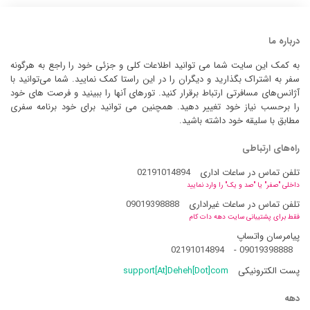
درباره ما
به کمک این سایت شما می توانید اطلاعات کلی و جزئی خود را راجع به هرگونه
سفر به اشتراک بگذارید و دیگران را در این راستا کمک نمایید. شما می‌توانید با
آژانس‌های مسافرتی ارتباط برقرار کنید. تورهای آنها را ببینید و فرصت های خود
را برحسب نیاز خود تغییر دهید. همچنین می توانید برای خود برنامه سفری
مطابق با سلیقه خود داشته باشید.
راه‌های ارتباطی
تلفن تماس در ساعات اداری
02191014894
داخلی "صفر" یا "صد و یک" را وارد نمایید
تلفن تماس در ساعات غیراداری
09019398888
فقط برای پشتیبانی سایت دهه دات کام
پیامرسان واتساپ
02191014894
-
09019398888
پست الکترونیکی
support[At]Deheh[Dot]com
دهه