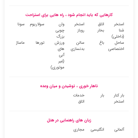
کارهایی که باید انجام شود ، راه هایی برای استراحت
استخر
اتاق
استخر
وان
سولاریوم
سونا
شنا
بخار
روباز
چوبی
(داخلی)
بزرگ
ساحل
باغ
سالن
ورزش
تورها
ماساژ
اختصاصی
بدنسازی
های
آبی
(غیر
موتوری)
ناهار خوری ، نوشیدن و میان وعده
بار کنار
بار
خدمات
استخر
اتاق
زبان های راهنمایی در هتل
آلمانی
انگلیسی
مجاری