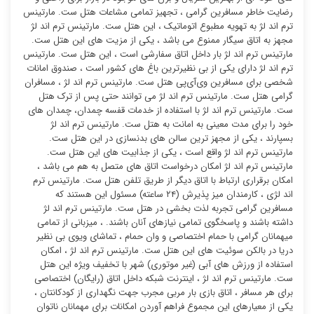
رضایت خاطر مسافرین گرامی ، تجهیز تمامی مشاعات هتل ست. مارتینس
ترم اند لژ به تهویه مطبوع اتوماتیک ، این هتل ست. مارتینس ترم اند لژ
مجهز به اتاق سیگار ممنوع می باشد ، یکی از مزیت های این هتل ست.
مارتینس ترم اند لژ بار داخل اتاق سفارشی است ، این هتل ست. مارتینس
ترم اند لژ دارای یکی از بی نظیرترین باغ های کشور است ، صندوق امانات
شخصی برای مسافرین وی‌آی‌پی هتل ست. مارتینس ترم اند لژ ، مسافران
گرامی هتل ست. مارتینس ترم اند لژ می توانند حتی پس از ترک هتل
ست. مارتینس ترم اند لژ با استفاده از خدمات قفسه چمدان، چمدان های
خود را برای مدت معینی به امانت به هتل ست. مارتینس ترم اند لژ
بسپارند ، یکی از مجهز ترین سالن های بدنسازی در این هتل ست.
مارتینس ترم اند لژ واقع است ، یکی از جذابیت های این هتل ست.
مارتینس ترم اند لژ امکان درخواست اتاق های متصل به هم می باشد ،
امکان برقراری ارتباط با اتاق دیگر از طریق تلفن هتل ست. مارتینس ترم
اند لژی ، کارمندان میز پذیرش (۲۴ ساعته) مسئول این هستند که
مسافرین گرامی تجربه لذت بخشی در هتل ست. مارتینس ترم اند لژ
داشته باشند و پاسخگوی تمامی نیازهای آنان باشند. ، میزبانی از تمامی
میهمانان گرامی با حمام اختصاصی و وان حمام ، تماشای ویوی بی نظیر
دریا در بالکن سوئیت ‌های این هتل ست. مارتینس ترم اند لژ ، امکان
استفاده از ورزش های آبی (غیر موتوری) شهر با تخفیف ویژه این هتل
ست. مارتینس ترم اند لژ ، اینترنت شبکه داخل اتاق (رایگان) اختصاصی
برای هر مسافر ، اتاق بازی بار مربی مجرب جهت نگهداری از کودکانتان ،
یکی از معیارهای این مجموع فراهم آوردن امکانات برای مهمانان ناتوان