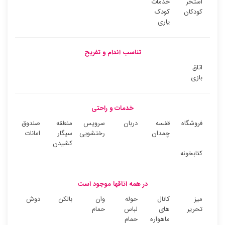
استخر
خدمات
کودکان
کودک
یاری
تناسب اندام و تفریح
اتاق
بازی
خدمات و راحتی
فروشگاه
قفسه
دربان
سرویس
منطقه
صندوق
چمدان
رختشویی
سیگار
امانات
کشیدن
کتابخونه
در همه اتاقها موجود است
میز
کانال
حوله
وان
بالکن
دوش
تحریر
های
لباس
حمام
ماهواره
حمام