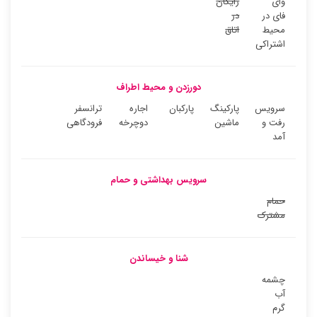
وای
رایگان
فای در
در
محیط
اتاق
اشتراکی
دورزدن و محیط اطراف
سرویس
پارکینگ
پارکبان
اجاره
ترانسفر
رفت و
ماشین
دوچرخه
فرودگاهی
آمد
سرویس بهداشتی و حمام
حمام
مشترک
شنا و خیساندن
چشمه
آب
گرم