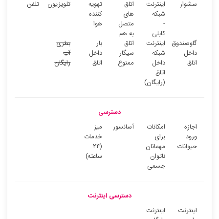
سشوار
اینترنت
اتاق
تهویه
تلویزیون
تلفن
شبکه
های
کننده
-
متصل
هوا
کابلی
به هم
گاوصندوق
اینترنت
اتاق
بار
بطری
داخل
شبکه
سیگار
داخل
آب
اتاق
داخل
ممنوع
اتاق
رایگان
اتاق
(رایگان)
دسترسی
اجازه
امکانات
آسانسور
میز
ورود
برای
خدمات
حیوانات
مهمانان
(۲۴
ناتوان
ساعته)
جسمی
دسترسی اینترنت
اینترنت
اینترنت