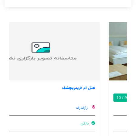
هتل آم فریدریچشف
7.7 / 10
زارندرف
بالکن