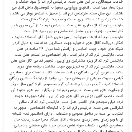
خدمت میهمانان ، در این هتل ست. مارتینس ترم اند لژ سونا خشک و
سونا بخار مهیا است ، اتاقهای وی‌آی‌پی مجهز به گاوصندوق داخل اتاق می
باشند ، این هتل ست. مارتینس ترم اند لژ مجهز به استخر روباز می باشد ،
خدمات پارکبان ۲۴ ساعته برای امنیت و مدیریت پارکینگ هتل ست.
مارتینس ترم اند لژ ، دارای هتل ست. مارتینس ترم اند لژ آبی مدرن با بار
کنار استخر ، نزدیک ترین ساحل اختصاصی در بین بقیه هتل ست.
مارتینس ترم اند لژ ها ، میتوانید از میز تحریر داخل اتاق استفاده نمایید ،
امکان دریافت کانال های ماهواره جهت مسافرین علاقه مند به دنبال کردن
شبکه های خود ، جهت آسایش و آرامش شما دربان ۲۴ ساعته در هتل
ست. مارتینس ترم اند لژ دایر است ، بار اختصاصی در استخر هتل ست.
مارتینس ترم اند لژ ویژه مشترکین وی‌آی‌پی ، تجهیز تمامی اتاق های هتل
ست. مارتینس ترم اند لژ به تلویزیون جهت مشاهده برنامه های مورد
علاقه مسافرین گرامی ، امکان دریافت خدمات اتاق به دفعات برای مسافرین
گرامی ، جهت میزبانی از میهمانان خود می توانید از پارکینگ ماشین رایگان
استفاده کنید ، آب درمانی با چشمه آب گرم مخصوص افراد کهن سال ، یکی
از جذابیت های هتل ست. مارتینس ترم اند لژ برگزاری تور های متنوع آن
است ، نصب کابین دوش در اتاق های وی آی پی ، اجاره دوچرخه جهت
تردد میان مجتمع های اقامتی هتل ست. مارتینس ترم اند لژ ، سالن
کنفرانس هتل ست. مارتینس ترم اند لژ با کتابخانه اختصاصی ، مجهز به
اینترنت بی سیم در مناطق عمومی و مشاعات ، دارای آسانسور تمام شیشه
ای با ویو زیبای بسیار زیبای محوطه ، اتاق سیگار مجزا جهت رعایت حال
مسافرین گرامی ، انتخاب حوله لباس حمام، حوله های مخملی و دمپایی
های حوله ای از بهترین متریال و برن های موجود در بازار برای راحتی و