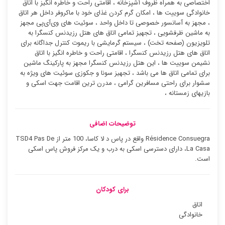
اختصاصی به همراه ظروف آشپزخانه ، اقامتی راحت و خاطره انگیز با اتاق
خانوادگی سوییت ها ، امکان گرم کردن غذای خود با ماکروفر داخل هر اتاق
، مجهز به آسانسور خصوصی تا داخل واحد ، سوئیت ‌های وی‌آی‌پی مجهز
به ماشین ظرفشویی ، تجهیز تمامی اتاق های هتل رزیدنس کنسگرا به
تلویزیون (صفحه تخت) ، سیستم گرمایشی با ریموت کنترل جداگانه برای
اتاق های هتل رزیدنس کنسگرا ، اقامتی راحت و خاطره انگیز با اتاق
نشیمن سوییت ها ، این هتل رزیدنس کنسگرا مجهز به پارکینگ ماشین
برای تمامی اتاق ها می باشد ، تجهیز سونا و جکوزی سوئیت ‌های ویژه به
سشوار برای راحتی مسافرین گرامی ، مدرن ترین اقامت جهت اسکی و
بازیهای زمستانه ،
توضیحات اضافی
Résidence Consuegra واقع در پاس د لا کاسا، 100 متر از TSD4 Pas De
La Casa، دارای دسترسی اسکی به درب و یک مرکز فروش پاس اسکی
است.
برای کودکان
اتاق
خانوادگی