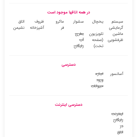
در همه اتاقها موجود است
سیستم
یخچال
سشوار
ماکرو
ظروف
اتاق
گرمایشی
فر
آشپزخانه
نشیمن
ماشین
تلویزیون
بطری
ظرفشویی
(صفحه
آب
تخت)
رایگان
دسترسی
آسانسور
اجازه
ورود
حیوانات
دسترسی اینترنت
اینترنت
رایگان
در
اتاق