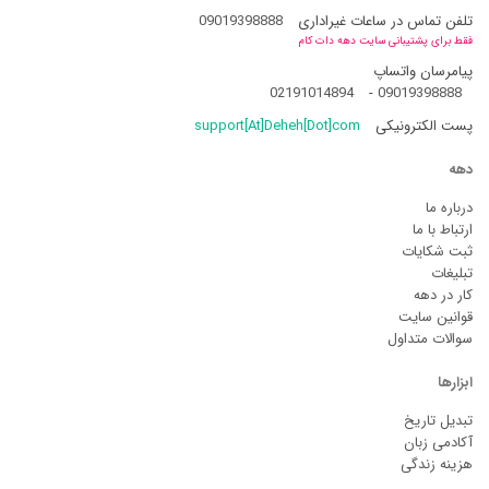
تلفن تماس در ساعات غیراداری
09019398888
فقط برای پشتیبانی سایت دهه دات کام
پیامرسان واتساپ
02191014894
-
09019398888
پست الکترونیکی
support[At]Deheh[Dot]com
دهه
درباره ما
ارتباط با ما
ثبت شکایات
تبلیغات
کار در دهه
قوانین سایت
سوالات متداول
ابزارها
تبدیل تاریخ
آکادمی زبان
هزینه زندگی