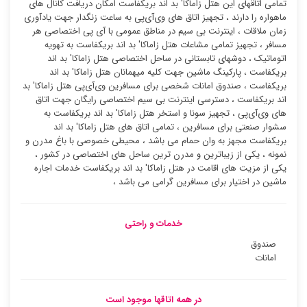
تمامی اتاقهای این هتل زاماکا' بد اند بریکفاست امکان دریافت کانال های
ماهواره را دارند ، تجهیز اتاق های وی‌آی‌پی به ساعت زنگدار جهت یادآوری
زمان ملاقات ، اینترنت بی سیم در مناطق عمومی با آی پی اختصاصی هر
مسافر ، تجهیز تمامی مشاعات هتل زاماکا' بد اند بریکفاست به تهویه
اتوماتیک ، دوشهای تابستانی در ساحل اختصاصی هتل زاماکا' بد اند
بریکفاست ، پارکینگ ماشین جهت کلیه میهمانان هتل زاماکا' بد اند
بریکفاست ، صندوق امانات شخصی برای مسافرین وی‌آی‌پی هتل زاماکا' بد
اند بریکفاست ، دسترسی اینترنت بی سیم اختصاصی رایگان جهت اتاق
های وی‌آی‌پی ، تجهیز سونا و استخر هتل زاماکا' بد اند بریکفاست به
سشوار صنعتی برای مسافرین ، تمامی اتاق های هتل زاماکا' بد اند
بریکفاست مجهز به وان حمام می باشد ، محیطی خصوصی با باغ مدرن و
نمونه ، یکی از زیباترین و مدرن ترین ساحل های اختصاصی در کشور ،
یکی از مزیت های اقامت در هتل زاماکا' بد اند بریکفاست خدمات اجاره
ماشین در اختیار برای مسافرین گرامی می باشد ،
خدمات و راحتی
صندوق
امانات
در همه اتاقها موجود است