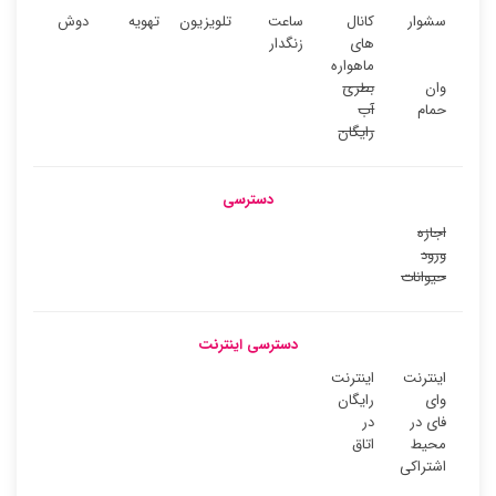
سشوار
کانال
ساعت
تلویزیون
تهویه
دوش
های
زنگدار
ماهواره
وان
بطری
حمام
آب
رایگان
دسترسی
اجازه
ورود
حیوانات
دسترسی اینترنت
اینترنت
اینترنت
وای
رایگان
فای در
در
محیط
اتاق
اشتراکی