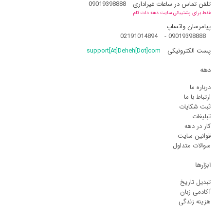
تلفن تماس در ساعات غیراداری
09019398888
فقط برای پشتیبانی سایت دهه دات کام
پیامرسان واتساپ
02191014894
-
09019398888
پست الکترونیکی
support[At]Deheh[Dot]com
دهه
درباره ما
ارتباط با ما
ثبت شکایات
تبلیغات
کار در دهه
قوانین سایت
سوالات متداول
ابزارها
تبدیل تاریخ
آکادمی زبان
هزینه زندگی