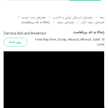
دهه
هتل‌های آمریکای مرکزی و کارائیب
هتل‌های سنت لوسیا
زاماکا بد اند بریکفاست
هتل‌های میکود کارتر
هتل‌های میکود
زاماکا بد اند بریکفاست
Zamaca Bed and Breakfast
15 Fond Bay Drive, Escap, Micoud, Micoud, Saint
روی نقشه
Lucia