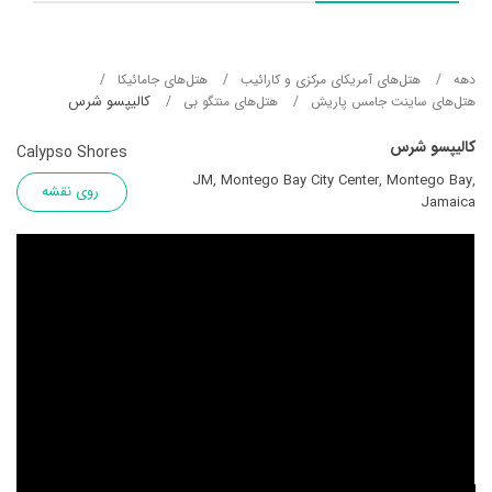
دهه
هتل‌های آمریکای مرکزی و کارائیب
هتل‌های جامائیکا
کالیپسو شرس
هتل‌های ساینت جامس پاریش
هتل‌های منتگو بی
کالیپسو شرس
Calypso Shores
JM, Montego Bay City Center, Montego Bay,
روی نقشه
Jamaica