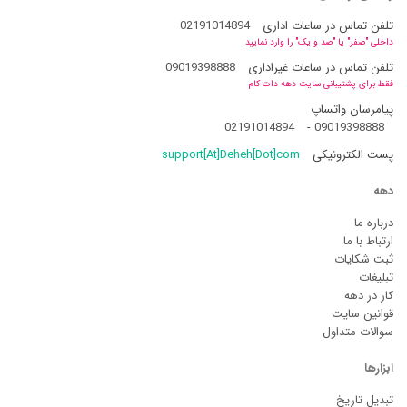
تلفن تماس در ساعات اداری
02191014894
داخلی "صفر" یا "صد و یک" را وارد نمایید
تلفن تماس در ساعات غیراداری
09019398888
فقط برای پشتیبانی سایت دهه دات کام
پیامرسان واتساپ
02191014894
-
09019398888
پست الکترونیکی
support[At]Deheh[Dot]com
دهه
درباره ما
ارتباط با ما
ثبت شکایات
تبلیغات
کار در دهه
قوانین سایت
سوالات متداول
ابزارها
تبدیل تاریخ