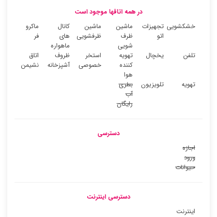
در همه اتاقها موجود است
خشکشویی
تجهیزات
ماشین
ماشین
کانال
ماکرو
اتو
ظرف
ظرفشویی
های
فر
شویی
ماهواره
تلفن
یخچال
تهویه
استخر
ظروف
اتاق
کننده
خصوصی
آشپزخانه
نشیمن
هوا
تهویه
تلویزیون
بطری
آب
رایگان
دسترسی
اجازه
ورود
حیوانات
دسترسی اینترنت
اینترنت