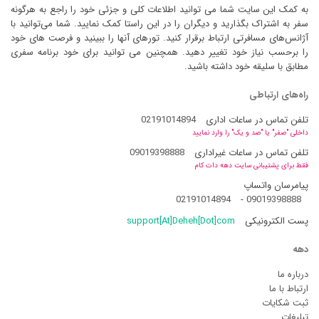
به کمک این سایت شما می توانید اطلاعات کلی و جزئی خود را راجع به هرگونه
سفر به اشتراک بگذارید و دیگران را در این راستا کمک نمایید. شما می‌توانید با
آژانس‌های مسافرتی ارتباط برقرار کنید. تورهای آنها را ببینید و فرصت های خود
را برحسب نیاز خود تغییر دهید. همچنین می توانید برای خود برنامه سفری
مطابق با سلیقه خود داشته باشید.
راه‌های ارتباطی
تلفن تماس در ساعات اداری
02191014894
داخلی "صفر" یا "صد و یک" را وارد نمایید
تلفن تماس در ساعات غیراداری
09019398888
فقط برای پشتیبانی سایت دهه دات کام
پیامرسان واتساپ
02191014894
-
09019398888
پست الکترونیکی
support[At]Deheh[Dot]com
دهه
درباره ما
ارتباط با ما
ثبت شکایات
تبلیغات