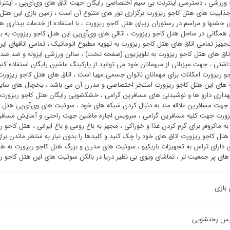
 ورزشی ، دسترسی اینترنت بی سیم اختصاصی رایگان جهت اتاق های وی‌آی‌پی ، اینتر
جذابیت های هتل کاجو ریزورت برگزاری تور های متنوع آن است ، زمین بازی این هت
ری جشنها و مراسم در رستوران زیبای هتل کاجو ریزورت ، با استفاده از خدمات بیداری ه
همگانی در ساحل هتل کاجو ریزورت ، اتاقی های وی‌آی‌پی این هتل کاجو ریزورت به
، تجهیز تمامی اتاق های هتل کاجو ریزورت به تهویه مطبوع اتوماتیک ، تمامی اتاقهای ای
تاق های هتل کاجو ریزورت به تلویزیون (صفحه تخت) ، سالن ورزشی ایزوله و ضد ص
اشتی ، جهت میزبانی از میهمانان خود می توانید از پارکینگ ماشین رایگان استفاده کنی
و ریزورت امکانات برای مهمانان ناتوان جسمی مهیا است ، اتاق های هتل کاجو ریزور
های این هتل کاجو ریزورت استخر اختصاصی و مدرن آن می باشد ، یخچال های سایز 
هداری دارو ها و نوشیدنی های مسافرین گرامی ، خشکشویی رایگان هتل کاجو ریزورت 
 جهت مسافرین علاقه مند به دنبال کردن شبکه های خود ، سوئیت ‌های وی‌آی‌پی هتل ک
زورت جهت کلیه مسافرین گرامی ، سرویس اجاره ماشین جهت راحتی و آسایش مسافرین
به ماکروفر برای گرم کردن غذا و خوراکی ، مجهز به باغ رومی و باغ ایرانی ، هتل کاج
هتل کاجو ریزورت اتاق های خود را چک کنید و کلیدها را بدون نیاز به منتظر ماندن
ی دارای تراس به تجهیزات باربکیو ، سوئیت های مدرن و بزرگ هتل کاجو ریزورت به همر
 های پر جمعیت تر ، تماشای ویوی بی نظیر دریا در بالکن سوئیت ‌های این هتل کاجو ر
 بازی
س رختشویی