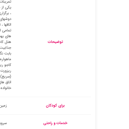
تمرینات
یکی از 
، برگزا
دوشهای 
اتاقها 
تمامی ا
های بهد
توضیحات
هتل کاج
جذابیت 
بابت نگ
ماهواره
کاجو ری
ریزورت 
(سریع) 
اتاق ها
خانواده
برای کودکان
زمین
خدمات و راحتی
سروی