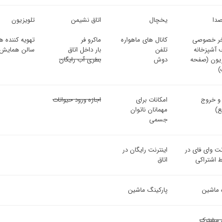
دا
یخچال
اتاق نشیمن
تلویزیون
ر خصوصی
کانال های ماهواره
ماکرو فر
تهویه کننده هو
 آشپزخانه
تلفن
بار داخل اتاق
سالن همایش
زیون (صفحه
دوش
بطری آب رایگان
)
 و خروج
امکانات برای
اجازه ورود حیوانات
ع)
مهمانان ناتوان
جسمی
نت وای فای در
اینترنت رایگان در
 اشتراکی
اتاق
ه ماشین
پارکینگ ماشین
 مشترک