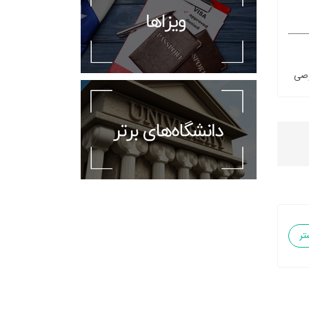
صی
تر