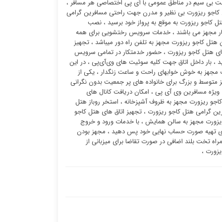
نت بی سیم در مناطق عمومی با آی پی اختصاصی هر مسافر ،
ل کاجو ریزورت بی نظیر و مدرن جهت راحتی مسافرین گرامی
تل کاجو ریزورت به موقع به پرواز خود برسید ، نصب
 بار مجهز می باشند ، خدمات سرویس رختشویی برای همه
ن هتل کاجو ریزورت مجهز به تلفن راه دور میباشد ، تجهیز
دای هتل کاجو ریزورت ، حضور خدمتکار در تمامی سرویس
د ، بار داخل اتاق جهت کلیه سوئیت ‌های وی‌آی‌پی ، در این
ت مجهز به خوش خوابهای راحت و ساعت زنگدار ، یکی از
متوسط و بزرگ برای خانواده های پر جمعیت بدون نگرانی
ویژه مسافرین وی آی پی ، امکان دریافت کانال های
اجو ریزورت مجهز به ظروف آشپزخانه ، استخر روباز هتل
 گرامی هتل کاجو ریزورت ، تجهیز اتاق های هتل کاجو
و ریزورت مجهز به سالن همایش ، با خدمات ورود و خروج
 برای تهیه صورت حساب نهایی خود پس دهید ، مجهز بودن
اه تخت بلند اضافی در صورت تقاضا برای میزبانی از
یزورت ،