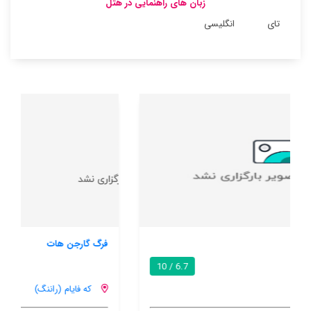
زبان های راهنمایی در هتل
تای
انگلیسی
فرگ گارجن هات
9.3 / 10
که فایام (راننگ)