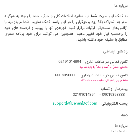
درباره ما
به کمک این سایت شما می توانید اطلاعات کلی و جزئی خود را راجع به هرگونه
سفر به اشتراک بگذارید و دیگران را در این راستا کمک نمایید. شما می‌توانید با
آژانس‌های مسافرتی ارتباط برقرار کنید. تورهای آنها را ببینید و فرصت های خود
را برحسب نیاز خود تغییر دهید. همچنین می توانید برای خود برنامه سفری
مطابق با سلیقه خود داشته باشید.
راه‌های ارتباطی
تلفن تماس در ساعات اداری
02191014894
داخلی "صفر" یا "صد و یک" را وارد نمایید
تلفن تماس در ساعات غیراداری
09019398888
فقط برای پشتیبانی سایت دهه دات کام
پیامرسان واتساپ
02191014894
-
09019398888
پست الکترونیکی
support[At]Deheh[Dot]com
دهه
درباره ما
ارتباط با ما