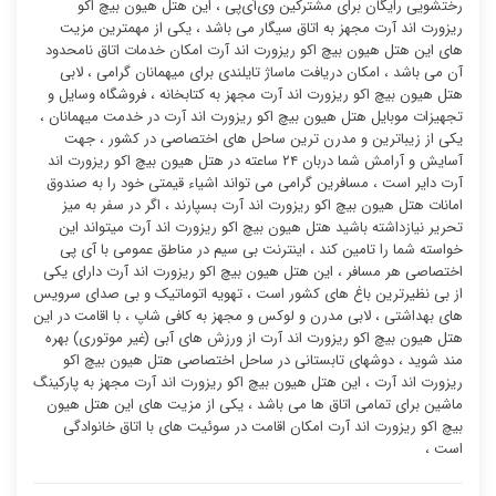
رختشویی رایگان برای مشترکین وی‌آی‌پی ، این هتل هیون بیچ اکو
ریزورت اند آرت مجهز به اتاق سیگار می باشد ، یکی از مهمترین مزیت
های این هتل هیون بیچ اکو ریزورت اند آرت امکان خدمات اتاق نامحدود
آن می باشد ، امکان دریافت ماساژ تایلندی برای میهمانان گرامی ، لابی
هتل هیون بیچ اکو ریزورت اند آرت مجهز به کتابخانه ، فروشگاه وسایل و
تجهیزات موبایل هتل هیون بیچ اکو ریزورت اند آرت در خدمت میهمانان ،
یکی از زیباترین و مدرن ترین ساحل های اختصاصی در کشور ، جهت
آسایش و آرامش شما دربان ۲۴ ساعته در هتل هیون بیچ اکو ریزورت اند
آرت دایر است ، مسافرین گرامی می تواند اشیاء قیمتی خود را به صندوق
امانات هتل هیون بیچ اکو ریزورت اند آرت بسپارند ، اگر در سفر به میز
تحریر نیازداشته باشید هتل هیون بیچ اکو ریزورت اند آرت میتواند این
خواسته شما را تامین کند ، اینترنت بی سیم در مناطق عمومی با آی پی
اختصاصی هر مسافر ، این هتل هیون بیچ اکو ریزورت اند آرت دارای یکی
از بی نظیرترین باغ های کشور است ، تهویه اتوماتیک و بی صدای سرویس
های بهداشتی ، لابی مدرن و لوکس و مجهز به کافی شاپ ، با اقامت در این
هتل هیون بیچ اکو ریزورت اند آرت از ورزش های آبی (غیر موتوری) بهره
مند شوید ، دوشهای تابستانی در ساحل اختصاصی هتل هیون بیچ اکو
ریزورت اند آرت ، این هتل هیون بیچ اکو ریزورت اند آرت مجهز به پارکینگ
ماشین برای تمامی اتاق ها می باشد ، یکی از مزیت های این هتل هیون
بیچ اکو ریزورت اند آرت امکان اقامت در سوئیت ‌های با اتاق خانوادگی
است ،