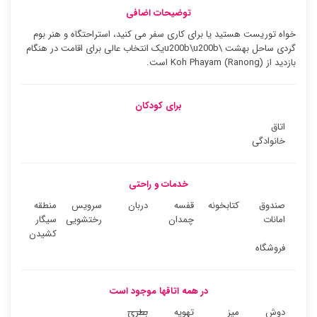
توضیحات اضافی
خواه توریست هستید یا برای کاری سفر می کنید، استراحتگاه و هنر بوم
گردی ساحل بهشت \u200b\u200bیک انتخاب عالی برای اقامت در هنگام
بازدید از Koh Phayam (Ranong) است.
برای کودکان
اتاق
خانوادگی
خدمات و راحتی
صندوق
کتابخونه
قفسه
دربان
سرویس
منطقه
امانات
چمدان
رختشویی
سیگار
کشیدن
فروشگاه
در همه اتاقها موجود است
دوش
میز
تهویه
بطری