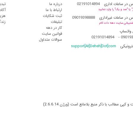
س در ساعات اداری
02191014894
درباره ما
تبدی
ارتباط با ما
آکاد
یا "صد و یک" را وارد نمایید
ثبت شکایات
هزین
س در ساعات غیراداری
09019398888
تبلیغات
زند
شتیبانی سایت دهه دات کام
کار در دهه
 واتساپ
قوانین سایت
02191014894
-
09019
سوالات متداول
ترونیکی
support[At]Deheh[Dot]com