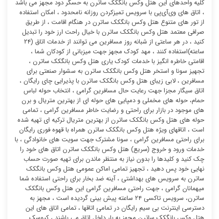
کلیه واحدهای این هتل وکس بانگکک ساترن به حسگر دود مجهز می باشد
، اتاق های وی‌آی‌پی با سرویس تمیزکردن روزانه نامحدود ، امکان استفاده
از تور های متنوع هتل وکس بانگکک ساترن در هنگام اقامت ، از طریق
صرافی معتمد هتل وکس بانگکک ساترن با خیال راحت ارز خود را تبدیل
کنید ، در هر ساعتی از شبانه روز مسافرین می توانند از خدمات اتاق (۲۴
ساعته)استفاده کنند ، مهد کودک مجهز جهت میزبانی از کودکان شما ،
اقامتی خاطره انگیز با خدمات کودک یاری هتل وکس بانگکک ساترن ،
تجهیز سونا و استخر هتل وکس بانگکک ساترن به سشوار صنعتی برای
مسافرین ، لابی زیبای هتل وکس بانگکک ساترن با پذیرایی چای رایگان ،
اتاق سیگار مجزا جهت رعایت حال مسافرین گرامی ، انتخاب حوله لباس
حمام، حوله های مخملی و دمپایی های حوله ای از بهترین متریال و برن
های موجود در بازار برای راحتی و رضایت خاطر مسافرین گرامی ، تمامی
حوله های هتل وکس بانگکک ساترن از بهترین متریال ترکیه ای تهیه شده
است ، اتاقهای ویژه هتل وکس بانگکک ساترن همراه با قهوه فوری رایگان
برای راحتی مسافرین گرامی ، سونا مشترک جهت سویت های خانوادگی ، با
خدمات ورود و خروج (سریع) هتل وکس بانگکک ساترن اتاق های خود را
چک کنید و کلیدها را بدون نیاز به منتظر ماندن برای تهیه صورت حساب
نهایی خود پس دهید ، تجهیز تمامی اماکن عمومی هتل وکس بانگکک
ساترن به سرویس های بهداشتی ، آینه ضد بخار برای راحتی استفاده شما
میهمانان گرامی ، جهت راحتی مسافرین گرامی این هتل وکس بانگکک
ساترن، سرویس تاکسی ۲۴ ساعته پیش بینی گردیده است ، مجهز به
دسترسی اینترنت بی سیم رایگان در تمامی اتاقها ، تمامی اتاق های این
هتل وکس بانگکک ساترن مجهز به بار داخل اتاق می باشند ، کیوسک