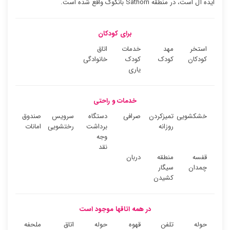
ایده آل است، در منطقه Sathorn بانکوک واقع شده است.
برای کودکان
استخر
مهد
خدمات
اتاق
کودکان
کودک
کودک
خانوادگی
یاری
خدمات و راحتی
خشکشویی
تمیزکردن
صرافی
دستگاه
سرویس
صندوق
روزانه
برداشت
رختشویی
امانات
وجه
نقد
قفسه
منطقه
دربان
چمدان
سیگار
کشیدن
در همه اتاقها موجود است
حوله
تلفن
قهوه
حوله
اتاق
ملحفه