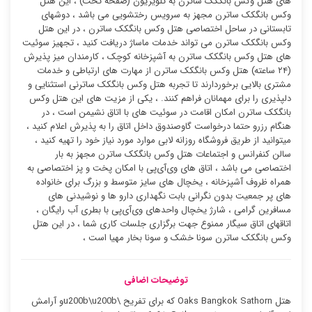
های هتل وکس بانگکک ساترن به تلویزیون (صفحه تخت) ، این هتل
وکس بانگکک ساترن مجهز به سرویس رختشویی می باشد ، دوشهای
تابستانی در ساحل اختصاصی هتل وکس بانگکک ساترن ، در این هتل
وکس بانگکک ساترن می تواند خدمات ماساژ دریافت کنید ، تجهیز سوئیت
‌های هتل وکس بانگکک ساترن به آشپزخانه کوچک ، کارمندان میز پذیرش
(۲۴ ساعته) هتل وکس بانگکک ساترن از مهارت های ارتباطی و خدمات
مشتری بالایی برخوردارند تا تجربه هتل وکس بانگکک ساترنی استثنایی و
دلپذیری را برای مهمانان فراهم کنند. ، یکی از مزیت های این هتل وکس
بانگکک ساترن امکان اقامت در سوئیت ‌های با اتاق نشیمن است ، در
هنگام رزرو حتما درخواست گاوصندوق داخل اتاق را به پذیرش اعلام کنید ،
میتوانید از طریق فروشگاه روزانه لابی موارد مورد نیاز خود را تهیه کنید ،
سالن کنفرانس و اجتماعات هتل وکس بانگکک ساترن مجهز به بار
اختصاصی می باشد ، اتاق های وی‌آی‌پی با امکان پخت و پز اختصاصی به
همراه ظروف آشپزخانه ، یخچال های سایز متوسط و بزرگ برای خانواده
های پر جمعیت بدون نگرانی بابت نگهداری دارو ها و نوشیدنی های
مسافرین گرامی ، شارژ یخچال واحدهای وی‌آی‌پی با بطری آب رایگان ،
اتاقهای اتاق سیگار ممنوع جهت برگزاری جلسات کاری شما ، در این هتل
وکس بانگکک ساترن سونا خشک و سونا بخار مهیا است ،
توضیحات اضافی
هتل Oaks Bangkok Sathorn که برای تفریح \u200b\u200bو آرامش