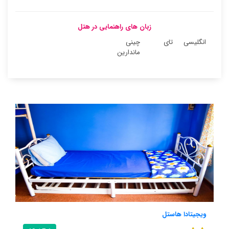
زبان های راهنمایی در هتل
انگلیسی
تای
چینی
ماندارین
ویجیتادا هاستل