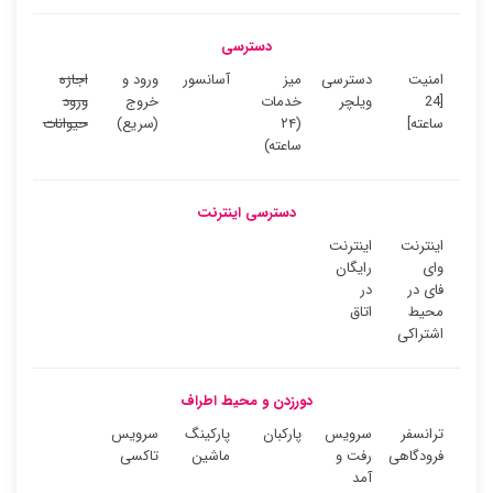
دسترسی
امنیت
دسترسی
میز
آسانسور
ورود و
اجازه
[24
ویلچر
خدمات
خروج
ورود
ساعته]
(۲۴
(سریع)
حیوانات
ساعته)
دسترسی اینترنت
اینترنت
اینترنت
وای
رایگان
فای در
در
محیط
اتاق
اشتراکی
دورزدن و محیط اطراف
ترانسفر
سرویس
پارکبان
پارکینگ
سرویس
فرودگاهی
رفت و
ماشین
تاکسی
آمد