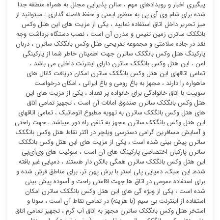
پیگیری اخبار و رویدادهای مهم ، سالن پذیرایی مجلل به همراه منطقه جدا
شده برای شام وی آی پی به منظور ایمنی و حفظ فاصله گذاری ، میتوانید از
میز تحریر داخل اتاق استفاده نمایید ، یکی از مزیت های این هتل وکس
بانگکک ساترن زمین تنیس و مدرن آن است ، نصب دستگاه برداشت وجه
نقد در جاده سلامتی و مجموعه تفریحی هتل وکس بانگکک ساترن ، دربان
پارکینگ هتل وکس بانگکک ساترن جهت اطمینان خاطر شما از پارکینگی
امن ، این هتل وکس بانگکک ساترن دارای اینترنت داخلی می باشد ،
تمامی اتاقهای این هتل وکس بانگکک ساترن امکان دریافت کانال های
ماهواره را دارند ، مجهز به باغ رومی و باغ ایرانی ، امکان درخواست
سوییت با اتاق خانوادگی برای خانواده پر تعداد ، یکی از مزیت های این
هتل وکس بانگکک ساترن صندوق امانات آن است ، تجهیز تمامی اتاق
های هتل وکس بانگکک ساترن به تهویه مطبوع اتوماتیک ، تمامی اتاقهای
این هتل وکس بانگکک ساترن مجهز به تلفن راه دور میباشد ، جهت راحتی
و آسایش مسافرین گرامی دسترسی ویلچر در اکثر نقاط هتل وکس بانگکک
ساترن پیش بینی شده است ، یکی از مزیت های این هتل وکس بانگکک
ساترن پارکبان اختصاصی پارکینگ های آن است ، سوئیت ‌های وی‌آی‌پی
این هتل وکس بانگکک ساترن همگی بالکن دار هستند ، دمپایی غیر بافته
شده; این سبک، دمپایی پلی استر با برش پهن تر، برای مناطق فرش شده و
برای استفاده عمومی در اتاق ها جهت اقامتی راحت و آسوده پیش بینی
شده است ، یکی از ویژه گی های این هتل وکس بانگکک ساترن امکان
استفاده از اینترنت بی سیم (با هزینه) در تمامی نقاط آن است ، سونا و
استخر هتل وکس بانگکک ساترن مجهز به اتاق آب گرم ، تجهیز تمامی اتاق