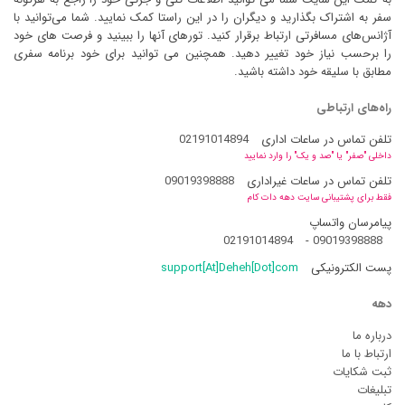
سفر به اشتراک بگذارید و دیگران را در این راستا کمک نمایید. شما می‌توانید با
آژانس‌های مسافرتی ارتباط برقرار کنید. تورهای آنها را ببینید و فرصت های خود
را برحسب نیاز خود تغییر دهید. همچنین می توانید برای خود برنامه سفری
مطابق با سلیقه خود داشته باشید.
راه‌های ارتباطی
تلفن تماس در ساعات اداری
02191014894
داخلی "صفر" یا "صد و یک" را وارد نمایید
تلفن تماس در ساعات غیراداری
09019398888
فقط برای پشتیبانی سایت دهه دات کام
پیامرسان واتساپ
02191014894
-
09019398888
پست الکترونیکی
support[At]Deheh[Dot]com
دهه
درباره ما
ارتباط با ما
ثبت شکایات
تبلیغات