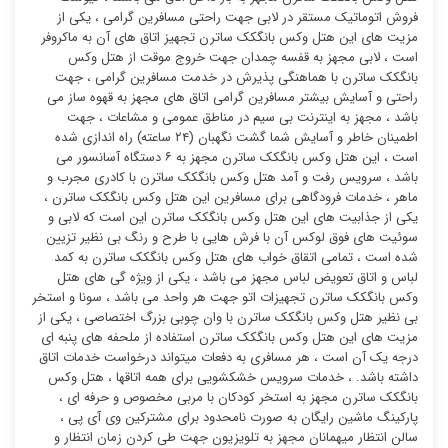
فروش اتوماتیک مستقر در لابی جهت راحتی مسافرین گرامی ، یکی از
مزیت های این هتل وکس بانگکک ساترن تجهیز اتاق های آن به ماکروفر
است ، لابی مجهز به قفسه چمدان جهت خروج موقت از هتل وکس
بانگکک ساترن با هماهنگی پذیرش در خدمت مسافرین گرامی ، جهت
راحتی و آسایش بیشتر مسافرین گرامی اتاق های مجهز به قهوه ساز می
باشد ، مجهز به اینترنت بی سیم در مناطق عمومی و مشاعات ، جهت
اطمینان خاطر و آسایش شما گشت نگهبان (۲۴ ساعته) راه اندازی شده
است ، این هتل وکس بانگکک ساترن مجهز به ۶ دستگاه آسانسور می
باشد ، سرویس رفت و آمد هتل وکس بانگکک ساترن با کادری مجرب و
ماهر ، خدمات فرودگاهی برای مسافرین این هتل وکس بانگکک ساترن ،
یکی از جذابیت های این هتل وکس بانگکک ساترن این است که لابی و
سوئیت های فوق لوکس آن با فرش هایی با طرح و رنگ بی نظیر تزیین
شده است ، تمامی اتقاق خواب های هتل وکس بانگکک ساترن به کمد
لباس و اتاق تعویض لباس مجهز می باشد ، یکی از ویژه گی های هتل
وکس بانگکک ساترن تجهیزات اتو جهت هر واحد می باشد ، سونا و استخر
بی نظیر هتل وکس بانگکک ساترن با وان چوبی بزرگ اختصاصی ، یکی از
مزیت های این هتل وکس بانگکک ساترن استفاده از ملحفه های پنبه ای
درجه یک آن است ، هر مسافری به دفعات میتواند درخواست خدمات اتاق
داشته باشد. ، خدمات سرویس خشکشویی برای همه اتاقها ، هتل وکس
بانگکک ساترن مجهز به استخر کودکان با مربی مخصوص و حرفه ای ،
پارکینگ ماشین رایگان به صورت نامحدود برای مشترکین وی آی پی ،
سالن انتظار میهمانان مجهز به تلویزیون جهت طی کردن زمان انتظار و