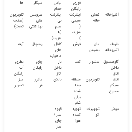
فوری
لباس
سیگار
ها
رایگان
حمام
آشپزخانه
کفش
اینترنت
اینترنت
سرویس
تلویزیون
خانه
سیمی
بی
های
(صفحه
(
سیم
بهداشتی
تخت)
هزینه
(با
)
هزینه)
ظروف
اتاق
فرش
کانال
یخچال
آینه
آشپزخانه
نشیمن
های
ماهواره
گاوصندوق
سشوار
کمد
بار
چای
بطری
داخل
داخل
رایگان
آب
اتاق
اتاق
رایگان
اتاق
تلویزیون
منطقه
بالکن
ماکرو
میز
سیگار
جدا
فر
تحریر
ممنوع
شده
برای
شام
دوش
تجهیزات
تهویه
قهوه
اتو
کننده
ساز /
هوا
چای
ساز