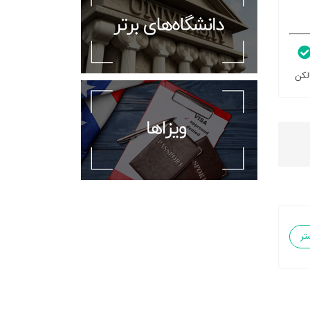
لکن
تر