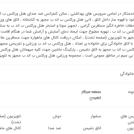
متکار در تمامی سرویس های بهداشتی ، سالن کنفرانس ضد صدای هتل ورکلس ب اند 
ود با قهوه ساز داخل اتاق ، لابی هتل ورکلس ب اند ب مجهز به کتابخانه ، اتاق های 
ظات خاطره انگیز مسافرین گرامی ، تجهیز سونا و استخر هتل ورکلس ب اند ب به س
لس ب اند ب ، تهویه مطبوع جهت ایجاد دمای آسایش و آرامش شما در هنگام اقام
جهز به تلویزیون (صفحه تخت) ، امکان دریافت کانال های ماهواره جهت مسافرین علاق
ا اتاق خانوادگی برای خانواده پر تعداد ، هتل ورکلس ب اند ب ورزشی و تفریحی مجهز
لس ب اند ب مجهز به اتاق نشیمن ، پارکینگ ماشین جهت کلیه میهمانان هتل ورکلس 
 بی سیم در مناطق عمومی است ، مجموعه ورزشی هتل ورکلس ب اند ب مجهز به تلویزیو
خانوادگی
ونه
منطقه سیگار
کشیدن
س های
سشوار
دوش
تلویزیون (صف
شتی
تخت)
زیون
اتاق نشیمن
ضد صدا
کانال های ماه