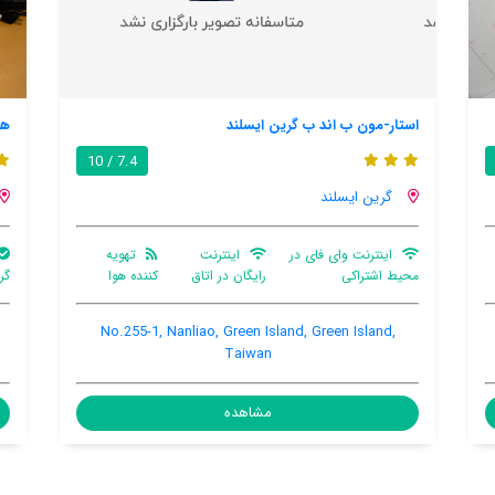
هتل بالی سوئیتز گرین ایسلند
6.1 / 10
7.4 / 10
گرین ایسلند
هویه
چشمه آب
اینترنت رایگان در
ترانسفر
ه هوا
گرم
اتاق
فرودگاهی
2-10, Gongguan, Ludao Township, Green Island,
No.25
Green Island, Taiwan
مشاهده