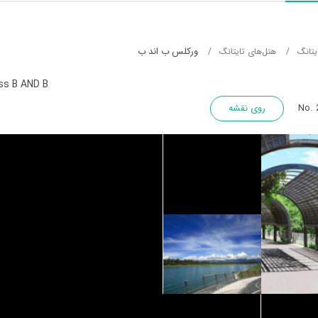
ورکلس ب اند ب
یتانگ
هتل‌های تایتانگ
ss B AND B
No. 
روی نقشه