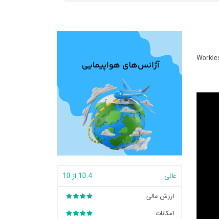
Workle
عالی
10.4 از 10
ارزش مالی
امکانات