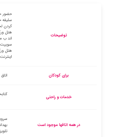
حضور خد
سلیقه خ
کردن لح
هتل ورک
توضیحات
اند ب م
سوییت ب
هتل ورک
اینترنت
برای کودکان
اتاق 
کتابخ
خدمات و راحتی
سروی
در همه اتاقها موجود است
بهدا
تلوی