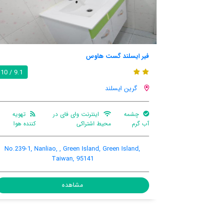
استار-مون ب اند ب گرین ایسلند
9.1 / 10
گرین ایسلند
 در
تهویه
اینترنت وای فای در
اینترنت
ت
کننده هوا
محیط اشتراکی
رایگان در اتاق
کنند
5-1, Nanliao, Green Island, Green Island,
No.239-1, Nanliao, ,
Taiwan
Tai
مشاهده