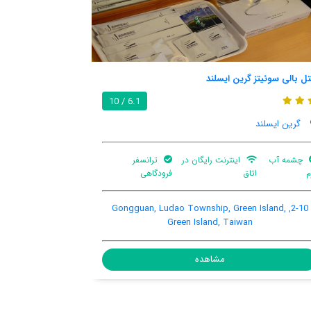
میمی گاردنز
گرین ای
8.9 / 10
گرین ایسلند
گرین
تهویه کننده
ترانسفر
چشمه آب
چشمه
هوا
فرودگاهی
گرم
Taiwan,
No. 6-1, Gongguan Village, Green Island, Green
Island, Taiwan, 951
مشاهده