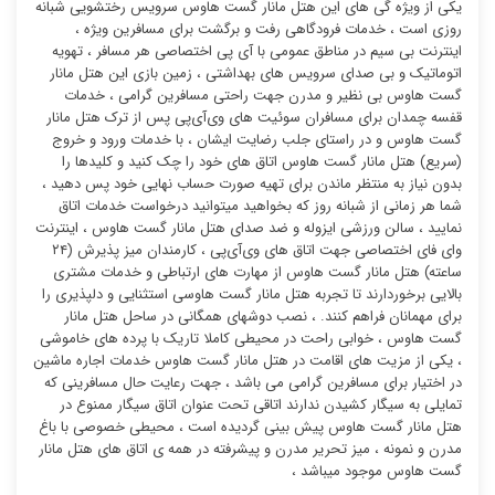
یکی از ویژه گی های این هتل مانار گست هاوس سرویس رختشویی شبانه
روزی است ، خدمات فرودگاهی رفت و برگشت برای مسافرین ویژه ،
اینترنت بی سیم در مناطق عمومی با آی پی اختصاصی هر مسافر ، تهویه
اتوماتیک و بی صدای سرویس های بهداشتی ، زمین بازی این هتل مانار
گست هاوس بی نظیر و مدرن جهت راحتی مسافرین گرامی ، خدمات
قفسه چمدان برای مسافران سوئیت ‌های وی‌آی‌پی پس از ترک هتل مانار
گست هاوس و در راستای جلب رضایت ایشان ، با خدمات ورود و خروج
(سریع) هتل مانار گست هاوس اتاق های خود را چک کنید و کلیدها را
بدون نیاز به منتظر ماندن برای تهیه صورت حساب نهایی خود پس دهید ،
شما هر زمانی از شبانه روز که بخواهید میتوانید درخواست خدمات اتاق
نمایید ، سالن ورزشی ایزوله و ضد صدای هتل مانار گست هاوس ، اینترنت
وای فای اختصاصی جهت اتاق های وی‌آی‌پی ، کارمندان میز پذیرش (۲۴
ساعته) هتل مانار گست هاوس از مهارت های ارتباطی و خدمات مشتری
بالایی برخوردارند تا تجربه هتل مانار گست هاوسی استثنایی و دلپذیری را
برای مهمانان فراهم کنند. ، نصب دوشهای همگانی در ساحل هتل مانار
گست هاوس ، خوابی راحت در محیطی کاملا تاریک با پرده های خاموشی
، یکی از مزیت های اقامت در هتل مانار گست هاوس خدمات اجاره ماشین
در اختیار برای مسافرین گرامی می باشد ، جهت رعایت حال مسافرینی که
تمایلی به سیگار کشیدن ندارند اتاقی تحت عنوان اتاق سیگار ممنوع در
هتل مانار گست هاوس پیش بینی گردیده است ، محیطی خصوصی با باغ
مدرن و نمونه ، میز تحریر مدرن و پیشرفته در همه ی اتاق های هتل مانار
گست هاوس موجود میباشد ،