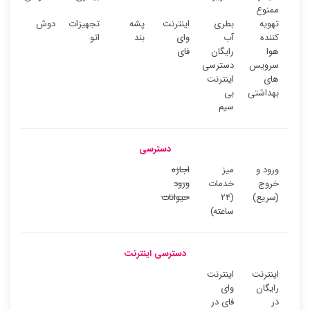
ممنوع
تهویه
بطری
اینترنت
پشه
تجهیزات
دوش
کننده
آب
وای
بند
اتو
هوا
رایگان
فای
سرویس
دسترسی
های
اینترنت
بهداشتی
بی
سیم
دسترسی
ورود و
میز
اجازه
خروج
خدمات
ورود
(سریع)
(۲۴
حیوانات
ساعته)
دسترسی اینترنت
اینترنت
اینترنت
رایگان
وای
در
فای در