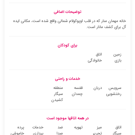
توضیحات اضافی
خانه مهمان منار که در قلب اوپوکولام شمالی واقع شده است، مکانی ایده
آل برای کشف مانار است.
برای کودکان
زمین
اتاق
بازی
خانوادگی
خدمات و راحتی
سرویس
دربان
قفسه
منطقه
رختشویی
چمدان
سیگار
کشیدن
در همه اتاقها موجود است
اتاق
میز
تهویه
ضد
خدمات
پرده
سیگار
تحریر
صدا
بیداری
خاموشی