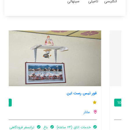
انگلیسی
تامیلی
سینهالی
فور تیس رست این
8.5 / 10
مانار
خدمات اتاق (۲۴ ساعته)
باغ
ترانسفر فرودگاهی