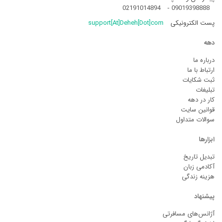
02191014894
-
09019398888
پست الکترونیکی
support[At]Deheh[Dot]com
دهه
درباره ما
ارتباط با ما
ثبت شکایات
تبلیغات
کار در دهه
قوانین سایت
سوالات متداول
ابزارها
تبدیل تاریخ
آکادمی زبان
هزینه زندگی
پیشنهاد
آژانس‌های مسافرتی