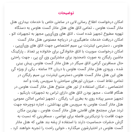
توضیحات
امکان درخواست اطلاع رسانی لابی در ساعتی خاص با خدمات بیداری هتل
مانار گست هاوس ، تمامی اتاق های هتل مانار گست هاوس به دستگاه
تهویه مطبوع تجهیز شده است ، اتاق های وی‌آی‌پی مجهز به تجهیزات اتو ،
امکان دریافت خدمات ماهیگیری در دریاچه مصنوعی هتل مانار گست
هاوس ، دسترسی اینترنت بی سیم اختصاصی جهت اتاق های وی‌آی‌پی ،
امکان درخواست سوییت با اتاق خانوادگی برای خانواده پر تعداد ، پارکینگ
ماشین رایگان به صورت نامحدود برای مشترکین وی آی پی ، جهت راحتی
حال مسافرین گرامی اتاق سیگار در هتل مانار گست هاوس پیش بینی
شده ، ورودی هتل مانار گست هاوس با دربان ۲۴ ساعته ، یکی از ویژه گی
های این هتل مانار گست هاوس دسترسی اینترنت بی سیم رایگان در
تمامی نقاط است ، میزبان تورهای سیاحتی با سرویس رفت و آمد
اختصاصی ، امکان استفاده از تور های متنوع هتل مانار گست هاوس در
هنگام اقامت ، مجهز بودن اتاق های دارای تراس به تجهیزات باربکیو ،
تجهیز مسیر پیاده روی به بطری آب رایگان ، تجهیز تمامی اماکن عمومی
هتل مانار گست هاوس به سرویس های بهداشتی ، اجاره دوچرخه جهت
تردد میان مجتمع های اقامتی هتل مانار گست هاوس ، بهترین مکان
جهت اقامت با نزدیکترین فاصله برای غواصی ، مسافرینی که نسبت به
گزش حشرات حساسیت دارند با استفاده از پشه بند هایی که هتل مانار
گست هاوس در اختیارشون میگذاره ، خوابی راحت را تجربه خواهند کرد ،