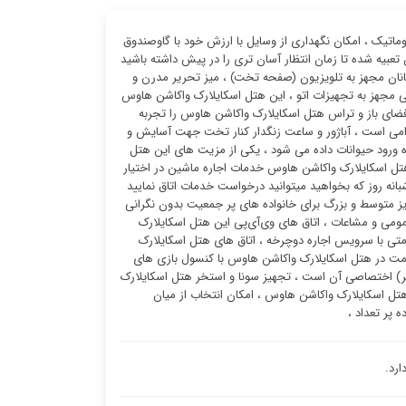
اتیک ، امکان نگهداری از وسایل با ارزش خود با گاوصندوق
تعبیه شده تا زمان انتظار آسان تری را در پیش داشته باشید
نان مجهز به تلویزیون (صفحه تخت) ، میز تحریر مدرن و
ی مجهز به تجهیزات اتو ، این هتل اسکایلارک واکاشن هاوس
 فضای باز و تراس هتل اسکایلارک واکاشن هاوس را تجربه
امی است ، آباژور و ساعت زنگدار کنار تخت جهت آسایش و
 ورود حیوانات داده می شود ، یکی از مزیت های این هتل
تل اسکایلارک واکاشن هاوس خدمات اجاره ماشین در اختیار
انه روز که بخواهید میتوانید درخواست خدمات اتاق نمایید
 متوسط و بزرگ برای خانواده های پر جمعیت بدون نگرانی
مومی و مشاعات ، اتاق های وی‌آی‌پی این هتل اسکایلارک
تی با سرویس اجاره دوچرخه ، اتاق های هتل اسکایلارک
 کودکان شما در هنگام اقامت در هتل اسکایلارک واکاشن هاوس با کنسول بازی های
از مزیت های این هتل اسکایلارک واکاشن هاوس زمین گلف (با طول ۳ کیلومتر) اختصاصی آن است ، تجهیز سونا و استخر هتل اسکایلارک
ل اسکایلارک واکاشن هاوس ، امکان انتخاب از میان
پر تعداد ،