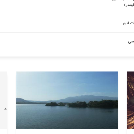
ت اتاق
یسی