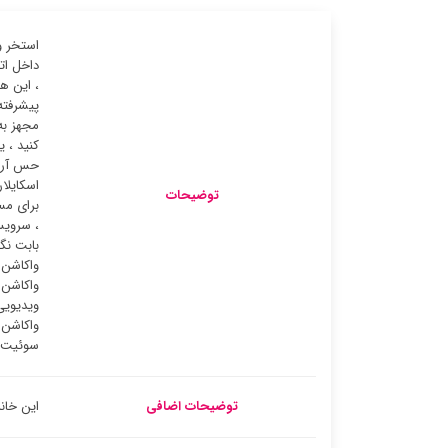
استخر و
داخل ات
، این ه
پیشرفته
مجهز به
کنید ، 
حس آرام
اسکایلا
توضیحات
برای مس
، سرویس
بابت نگ
واکاشن 
واکاشن 
سوئیت ‌
توضیحات اضافی
این خانه ت