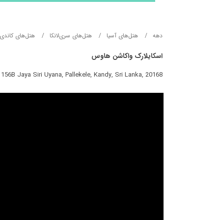
دهه
هتل‌های آسيا
هتل‌های سری‌لانکا
هتل‌های کاندی
اسکایلارک واکاشن هاوس
156B Jaya Siri Uyana, Pallekele, Kandy, Sri Lanka, 20168