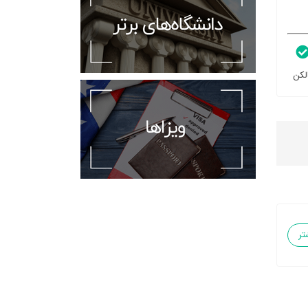
لکن
تر