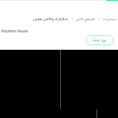
اسکایلارک واکاشن هاوس
 دیستریکت
هتل‌های کاندی
k Vacation House
روی نقشه