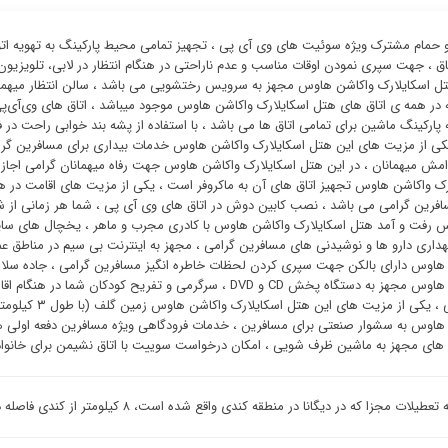
 حمام مشترک ویژه سوئیت ‌های وی آی پی ، تجهیز تمامی محیط پارکینگ به تهویه اتوم
اق ، جهت سپری نمودن اوقات مناسب و عدم ناراحتی در هنگام انتظار در لابی، تلویزیون 
تل اسکایلارک واکاشن هاوس مجهز به سرویس رختشویی می باشد ، سالن انتظار میهما
 در همه ی اتاق های هتل اسکایلارک واکاشن هاوس موجود میباشد ، اتاق های وی‌آی‌پ
 پارکینگ ماشین برای تمامی اتاق ها می باشد ، با استفاده از پشه بند خوابی راحت در
یکی از مزیت های این هتل اسکایلارک واکاشن هاوس خدمات بیداری برای مسافرین گر
ش میهمانان ، در این هتل اسکایلارک واکاشن هاوس جهت رفاه میهمانان گرامی اجازه
رک واکاشن هاوس تجهیز اتاق های آن به ماکروفر است ، یکی از مزیت های اقامت در ه
افرین گرامی می باشد ، نصب کابین دوش در اتاق های وی آی پی ، شما هر زمانی از شب
 رفت و آمد هتل اسکایلارک واکاشن هاوس با کادری مجرب و ماهر ، یخچال های سایز
هداری دارو ها و نوشیدنی های مسافرین گرامی ، مجهز به اینترنت بی سیم در مناطق ع
هاوس دارای بالکن جهت سپری کردن لحظات خاطره انگیز مسافرین گرامی ، جاده سلام
واکاشن هاوس مجهز به دستگاه پخش CD و DVD ، سرگرمی و تفریح
ویدیویی ، یکی 
هاوس به سشوار صنعتی برای مسافرین ، خدمات فرودگاهی ویژه مسافرین دفعه اولی هت
های مجهز به ماشین ظرف شویی ، امکان درخواست سوییت با اتاق نشیمن برای خانواده 
عطیلات مجزا که در دیگانا در منطقه کندی واقع شده است، ۸ کیلومتر از کندی فاصله دارد.