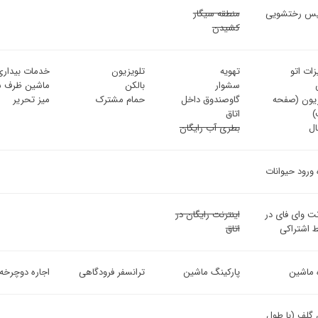
س رختشویی
منطقه سیگار
کشیدن
ات اتو
تهویه
تلویزیون
خدمات بیداری
سشوار
بالکن
ماشین ظرف 
زیون (صفحه
گاوصندوق داخل
حمام مشترک
میز تحریر
)
اتاق
ل
بطری آب رایگان
 ورود حیوانات
نت وای فای در
اینترنت رایگان در
 اشتراکی
اتاق
ه ماشین
پارکینگ ماشین
ترانسفر فرودگاهی
اجاره دوچرخه
 گلف (با طول