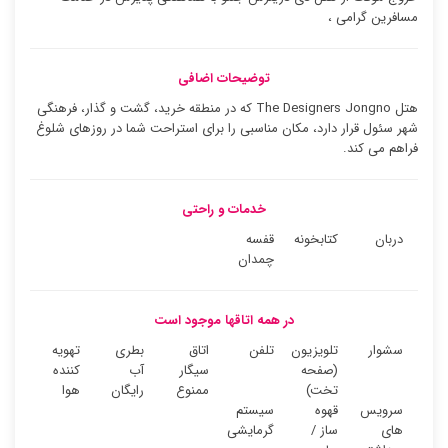
مسافرین گرامی ،
توضیحات اضافی
هتل The Designers Jongno که در منطقه خرید، گشت و گذار، فرهنگی
شهر سئول قرار دارد، مکان مناسبی را برای استراحت شما در روزهای شلوغ
فراهم می کند.
خدمات و راحتی
دربان
کتابخونه
قفسه
چمدان
در همه اتاقها موجود است
سشوار
تلویزیون
تلفن
اتاق
بطری
تهویه
(صفحه
سیگار
آب
کننده
تخت)
ممنوع
رایگان
هوا
سرویس
قهوه
سیستم
های
ساز /
گرمایشی