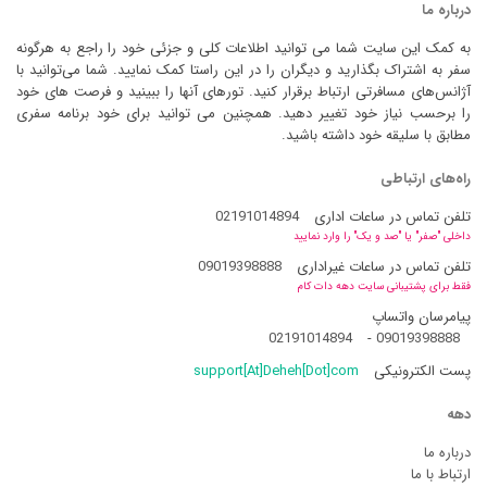
درباره ما
به کمک این سایت شما می توانید اطلاعات کلی و جزئی خود را راجع به هرگونه
سفر به اشتراک بگذارید و دیگران را در این راستا کمک نمایید. شما می‌توانید با
آژانس‌های مسافرتی ارتباط برقرار کنید. تورهای آنها را ببینید و فرصت های خود
را برحسب نیاز خود تغییر دهید. همچنین می توانید برای خود برنامه سفری
مطابق با سلیقه خود داشته باشید.
راه‌های ارتباطی
تلفن تماس در ساعات اداری
02191014894
داخلی "صفر" یا "صد و یک" را وارد نمایید
تلفن تماس در ساعات غیراداری
09019398888
فقط برای پشتیبانی سایت دهه دات کام
پیامرسان واتساپ
02191014894
-
09019398888
پست الکترونیکی
support[At]Deheh[Dot]com
دهه
درباره ما
ارتباط با ما