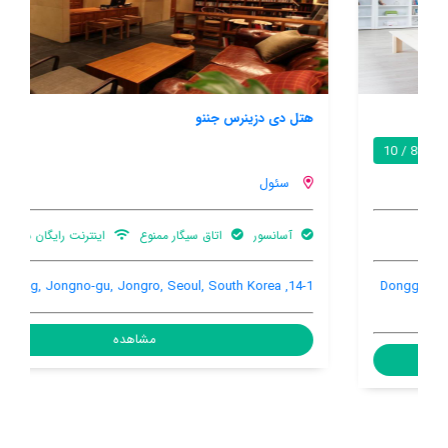
هتل دی دزینرس جننو
7.5 / 10
سئول
آسانسور
اتاق سیگار ممنوع
اینترنت رایگان در اتاق
14-1, Gwansu-dong, Jongno-gu, Jongro, Seoul, South Korea
مشاهده