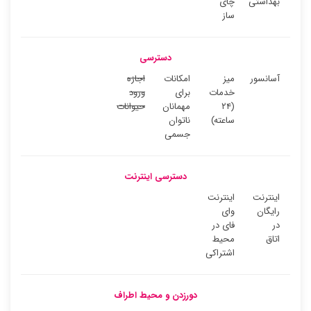
بهداشتی
چای
ساز
دسترسی
آسانسور
میز
امکانات
اجازه
خدمات
برای
ورود
(۲۴
مهمانان
حیوانات
ساعته)
ناتوان
جسمی
دسترسی اینترنت
اینترنت
اینترنت
رایگان
وای
در
فای در
اتاق
محیط
اشتراکی
دورزدن و محیط اطراف