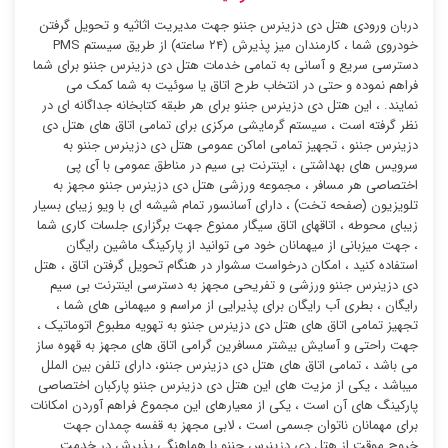
دربان ورودی هتل دی دزینرس جننو جهت مدیریت اثاثیه و تحویل گرفتن
خودروی شما ، کارمندان میز پذیرش (۲۴ ساعته) از طریق سیستم PMS
دسترسی سریع و آسانی به تمامی خدمات هتل دی دزینرس جننو برای شما
فراهم نموده و حتی در انتخاب طرح اتاق یا سوئیت به شما کمک می
نمایند. ، این هتل دی دزینرس جننو برای هر طبقه کتابخانه جداگانه ای در
نظر گرفته است ، سیستم گرمایشی مرکزی برای تمامی اتاق های هتل دی
دزینرس جننو ، تجهیز تمامی اماکن عمومی هتل دی دزینرس جننو به
سرویس های بهداشتی ، اینترنت بی سیم در مناطق عمومی با آی پی
اختصاصی هر مسافر ، مجموعه ورزشی هتل دی دزینرس جننو مجهز به
تلویزیون (صفحه تخت) ، دارای آسانسور تمام شیشه ای با ویو زیبای بسیار
زیبای محوطه ، اتاقهای اتاق سیگار ممنوع جهت برگزاری جلسات کاری شما
، جهت میزبانی از میهمانان خود می توانید از پارکینگ ماشین رایگان
استفاده کنید ، امکان درخواست سشوار در هنگام تحویل گرفتن اتاق ، هتل
دی دزینرس جننو ورزشی و تفریحی مجهز به دسترسی اینترنت بی سیم
رایگان ، بطری آب رایگان برای پذیرایی از مراسم و میهمانی های شما ،
تجهیز تمامی اتاق های هتل دی دزینرس جننو به تهویه مطبوع اتوماتیک ،
جهت راحتی و آسایش بیشتر مسافرین گرامی اتاق های مجهز به قهوه ساز
می باشد ، تمامی اتاق های هتل دی دزینرس جننو، دارای تلفن بین الملل
میباشد ، یکی از مزیت های این هتل دی دزینرس جننو پارکبان اختصاصی
پارکینگ های آن است ، یکی از معیارهای این مجموع فراهم آوردن امکانات
برای مهمانان ناتوان جسمی است ، لابی مجهز به قفسه چمدان جهت
خروج موقت از هتل دی دزینرس جننو با هماهنگی پذیرش در خدمت