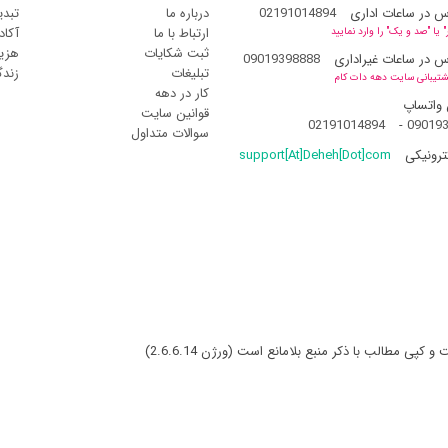
س در ساعات اداری
02191014894
درباره ما
تبدی
ارتباط با ما
آکاد
یا "صد و یک" را وارد نمایید
ثبت شکایات
هزین
س در ساعات غیراداری
09019398888
تبلیغات
زند
شتیبانی سایت دهه دات کام
کار در دهه
 واتساپ
قوانین سایت
02191014894
-
09019
سوالات متداول
ترونیکی
support[At]Deheh[Dot]com