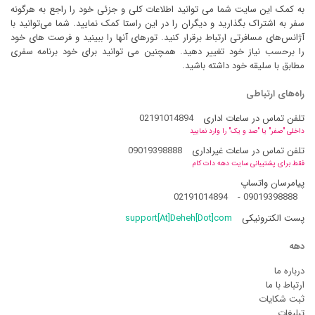
به کمک این سایت شما می توانید اطلاعات کلی و جزئی خود را راجع به هرگونه
سفر به اشتراک بگذارید و دیگران را در این راستا کمک نمایید. شما می‌توانید با
آژانس‌های مسافرتی ارتباط برقرار کنید. تورهای آنها را ببینید و فرصت های خود
را برحسب نیاز خود تغییر دهید. همچنین می توانید برای خود برنامه سفری
مطابق با سلیقه خود داشته باشید.
راه‌های ارتباطی
تلفن تماس در ساعات اداری
02191014894
داخلی "صفر" یا "صد و یک" را وارد نمایید
تلفن تماس در ساعات غیراداری
09019398888
فقط برای پشتیبانی سایت دهه دات کام
پیامرسان واتساپ
02191014894
-
09019398888
پست الکترونیکی
support[At]Deheh[Dot]com
دهه
درباره ما
ارتباط با ما
ثبت شکایات
تبلیغات