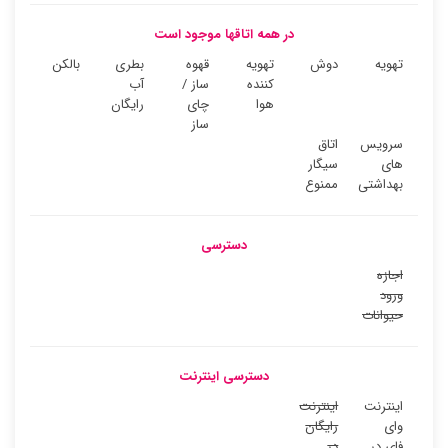
در همه اتاقها موجود است
تهویه
دوش
تهویه
قهوه
بطری
بالکن
کننده
ساز /
آب
هوا
چای
رایگان
ساز
سرویس
اتاق
های
سیگار
بهداشتی
ممنوع
دسترسی
اجازه
ورود
حیوانات
دسترسی اینترنت
اینترنت
اینترنت
وای
رایگان
فای در
در