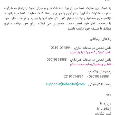
به کمک این سایت شما می توانید اطلاعات کلی و جزئی خود را راجع به هرگونه
سفر به اشتراک بگذارید و دیگران را در این راستا کمک نمایید. شما می‌توانید با
آژانس‌های مسافرتی ارتباط برقرار کنید. تورهای آنها را ببینید و فرصت های خود
را برحسب نیاز خود تغییر دهید. همچنین می توانید برای خود برنامه سفری
مطابق با سلیقه خود داشته باشید.
راه‌های ارتباطی
تلفن تماس در ساعات اداری
02191014894
داخلی "صفر" یا "صد و یک" را وارد نمایید
تلفن تماس در ساعات غیراداری
09019398888
فقط برای پشتیبانی سایت دهه دات کام
پیامرسان واتساپ
02191014894
-
09019398888
پست الکترونیکی
support[At]Deheh[Dot]com
دهه
درباره ما
ارتباط با ما
ثبت شکایات