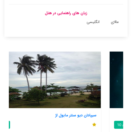
زبان های راهنمایی در هتل
مالای
انگلیسی
سیپادان دیو سنتر مابول لژ
4.3 / 10