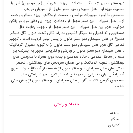
دیو سنتر مابول لژ ، امکان استفاده از ورزش های آبی (غیر موتوری) شهر با
تخفیف ویژه این هتل سیپادان دیو سنتر مابول لژ ، میزبان تورهای
تابستانی با اجاره تجهیزات غواصی ، خدمات فرودگاهی ویژه مسافرین دفعه
اولی هتل سیپادان دیو سنتر مابول لژ ، تماشای ویوی بی نظیر دریا در بالکن
سوئیت ‌های این هتل سیپادان دیو سنتر مابول لژ ، جهت رعایت حال
مسافرینی که تمایلی به سیگار کشیدن ندارند اتاقی تحت عنوان اتاق سیگار
ممنوع در هتل سیپادان دیو سنتر مابول لژ پیش بینی گردیده است ، تجهیز
تمامی اتاق های هتل سیپادان دیو سنتر مابول لژ به تهویه مطبوع اتوماتیک
، هتل سیپادان دیو سنتر مابول لژ ورزشی و تفریحی مجهز به اینترنت بی
سیم در مناطق عمومی ، جاده سلامتی و پیاده روی همراه با سرویس های
بهداشتی ، تهویه اتوماتیک و بی صدای سرویس های بهداشتی ، تجهیز
دوش های هتل سیپادان دیو سنتر مابول لژ به هشدار آب داغ سرد ، بطری
آب رایگان برای پذیرایی از میهمانان شما در لابی ، جهت راحتی حال
مسافرین گرامی اتاق سیگار در هتل سیپادان دیو سنتر مابول لژ پیش بینی
شده ،
خدمات و راحتی
منطقه
سیگار
کشیدن