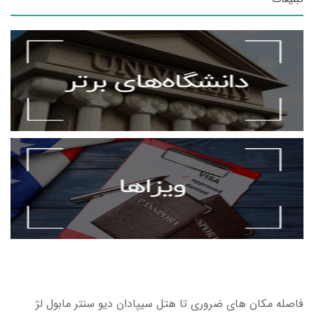
فاصله مکان های ضروری تا هتل سیپادان دیو سنتر مابول لژ