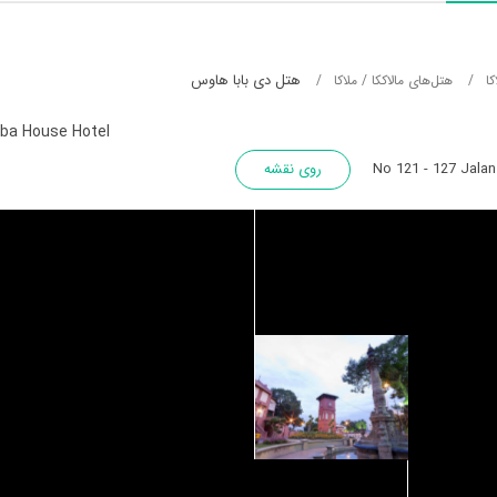
هتل دی بابا هاوس
ا
هتل‌های مالاککا / ملاکا
ba House Hotel
No 121 - 127 Jala
روی نقشه