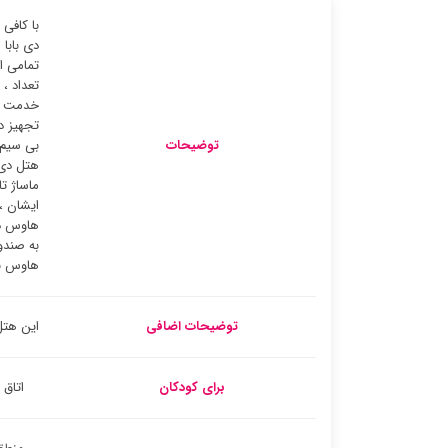
با کافی
دی بابا
تعداد ،
خدمت می
تجهیز د
توضیحات
هتل دی 
ماساژ ت
ایشان ، 
هاوس در
به صندو
هاوس به
توضیحات اضافی
این هتل
برای کودکان
اتاق 