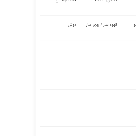
صندوق امانات
قفسه چمدان
ا
قهوه ساز / چای ساز
دوش