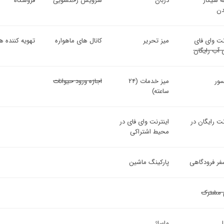
ه سیگار
دربان
سرویس رختشویی
فروشگاه
ن
نت وای فای
میز تحریر
کانال های ماهواره
تهویه کننده هو
 آب رایگان
سور
میز خدمات (۲۴
اجازه ورود حیوانات
ساعته)
نت رایگان در
اینترنت وای فای در
محیط اشتراکی
فر فرودگاهی
پارکینگ ماشین
 مشترک
ماساژ