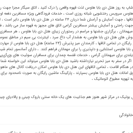
 شاپ به روز هتل دی بابا هاوس لذت قهوه واقعی را درک کنید ، اتاق سیگار مجزا جهت 
 هاوس سرویس رختشویی شبانه روزی است ، خدمات فرودگاهی ویژه مسافرین دفعه اولی 
تمامی اتاقها ، جهت آسایش و آرامش شما دربان ۲۴ ساعته در هتل
 جهت راحتی و آسایش بیشتر مسافرین گرامی اتاق های مجهز به قهوه ساز می باشد ، ف
همانان ، برگزاری جشنها و مراسم در رستوران زیبای هتل دی بابا هاوس ، هر مسافری 
وش های هتل دی بابا هاوس به هشدار آب داغ سرد ، اینترنت بی سیم در مناطق عموم
بی سیم رایگان در تمامی اتاقها ، کارمندان میز پذیرش (۲۴
بابا هاوسی استثنایی و دلپذیری را برای مهمانان فراهم کنند. ، دارای آسانسور تمام شی
ایلندی برای میهمانان گرامی ، خدمات قفسه چمدان برای مسافران سوئیت ‌های وی‌آی‌
اگر در سفر به میز تحریر نیازداشته باشید هتل دی بابا هاوس میتواند این خواسته شما ر
 هنگام اقامت ، تمامی اتاقهای این هتل دی بابا هاوس امکان دریافت کانال های ماهواره
ق امانات هتل دی بابا هاوس بسپارند ، پارکینگ ماشین رایگان به صورت نامحدود برای
 تهویه مطبوع اتوماتیک ،
 بوتیک در مرکز شهر هنوز هم جذابیت های یک خانه سنتی باروک چینی و پالادیای چین
خانوادگی