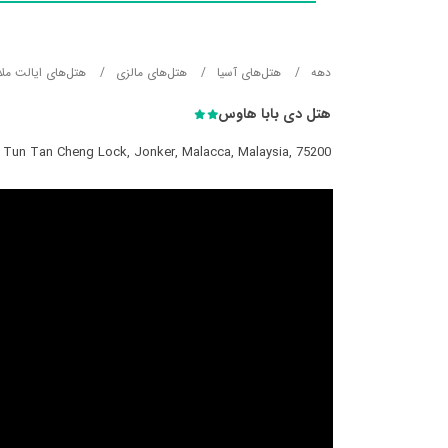
دهه
هتل‌های آسيا
هتل‌های مالزی
هتل‌های ایالت ملاک
هتل دی بابا هاوس
n Tun Tan Cheng Lock, Jonker, Malacca, Malaysia, 75200