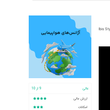
Ibis S
عالی
9 از 10
ارزش مالی
امکانات