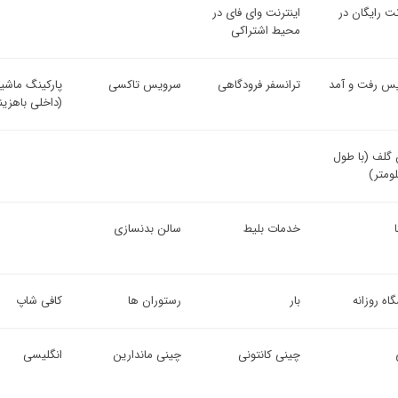
نت رایگان در
اینترنت وای فای در
محیط اشتراکی
س رفت و آمد
ترانسفر فرودگاهی
سرویس تاکسی
پارکینگ ماشی
(داخلی باهزینه
 گلف (با طول
خدمات بلیط
سالن بدنسازی
اه روزانه
بار
رستوران ها
کافی شاپ
چینی کانتونی
چینی ماندارین
انگلیسی