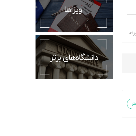
زانه
تر