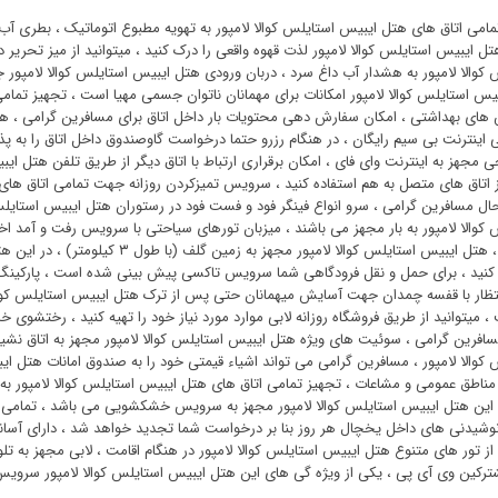
مامی اتاق های هتل ایبیس استایلس کوالا لامپور به تهویه مطبوع اتوماتیک ، بطری آب را
هتل ایبیس استایلس کوالا لامپور لذت قهوه واقعی را درک کنید ، میتوانید از میز تحری
 کوالا لامپور به هشدار آب داغ سرد ، دربان ورودی هتل ایبیس استایلس کوالا لامپور
یس استایلس کوالا لامپور امکانات برای مهمانان ناتوان جسمی مهیا است ، تجهیز تمام
ای بهداشتی ، امکان سفارش دهی محتویات بار داخل اتاق برای مسافرین گرامی ، هت
اینترنت بی سیم رایگان ، در هنگام رزرو حتما درخواست گاوصندوق داخل اتاق را به پذ
ی مجهز به اینترنت وای فای ، امکان برقراری ارتباط با اتاق دیگر از طریق تلفن هتل 
از اتاق های متصل به هم استفاده کنید ، سرویس تمیزکردن روزانه جهت تمامی اتاق های
ال مسافرین گرامی ، سرو انواع فینگر فود و فست فود در رستوران هتل ایبیس استایلس 
 کوالا لامپور به بار مجهز می باشند ، میزبان تورهای سیاحتی با سرویس رفت و آمد
صنعتی ، هتل ایبیس استایلس کوالا لامپو
کنید ، برای حمل و نقل فرودگاهی شما سرویس تاکسی پیش بینی شده است ، پارکینگ
تظار با قفسه چمدان جهت آسایش میهمانان حتی پس از ترک هتل ایبیس استایلس کوال
سافرین گرامی ، سوئیت ‌های ویژه هتل ایبیس استایلس کوالا لامپور مجهز به اتاق ن
 کوالا لامپور ، مسافرین گرامی می تواند اشیاء قیمتی خود را به صندوق امانات هتل ایب
مناطق عمومی و مشاعات ، تجهیز تمامی اتاق های هتل ایبیس استایلس کوالا لامپور به
 این هتل ایبیس استایلس کوالا لامپور مجهز به سرویس خشکشویی می باشد ، تمامی ا
وشیدنی های داخل یخچال هر روز بنا بر درخواست شما تجدید خواهد شد ، دارای آسانسو
 از تور های متنوع هتل ایبیس استایلس کوالا لامپور در هنگام اقامت ، لابی مجهز به 
ترکین وی آی پی ، یکی از ویژه گی های این هتل ایبیس استایلس کوالا لامپور سرو