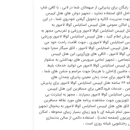
یگان برای پذیرایی از میهمانان شما در لابی ، با کافی شاپ
ر داخل اتاق استفاده نمایید ، تجهیز دوش های هتل ایبیس
 جهت مدیریت اثاثیه و تحویل گرفتن خودروی شما ، در این
ی اماکن عمومی هتل ایبیس استایلس کوالا لامپور به
ل ایبیس استایلس کوالا لامپور ورزشی و تفریحی مجهز به
یرش اعلام کنید ، هتل ایبیس استایلس کوالا لامپور ورزشی
ایبیس استایلس کوالا لامپوری ، جهت اقامت راحت خود می
 هتل ایبیس استایلس کوالا لامپور ، اتاق سیگار مجزا جهت
کوالا لامپور ، اتاقی های وی‌آی‌پی این هتل ایبیس
 اختصاصی ، تجهیز تمامی سرویس های بهداشتی به سشوار
ر مجهز به زمین گلف (با طول ۳ کیلومتر) ، در این هتل ایبیس استایلس کوالا لامپور می توانید خدمات بلیط
 ماشین (داخلی با هزینه) جهت مراسم و جشن های شما ،
ا لامپور برای مدت زمان معینی پذیرای چمدان های
شماست ، میتوانید از طریق فروشگاه روزانه لابی موارد مورد نیاز خود را تهیه کنید ، رختشوی خانه ۲۴ ساعته هتل ایبیس استایلس کوالا لامپور برای پذیرش
شیمن ، خدمات فرودگاهی برای مسافرین این هتل ایبیس
یس استایلس کوالا لامپور بسپارند ، مجهز به اینترنت بی
 تلویزیون جهت مشاهده برنامه های مورد علاقه مسافرین
تاق های هتل ایبیس استایلس کوالا لامپور به یخچال تجهیز
ر تمام شیشه ای با ویو زیبای بسیار زیبای محوطه ، امکان
تلویزیون (صفحه تخت) ، استفاده دائمی از سالن بدنسازی
یس رختشویی شبانه روزی است ،