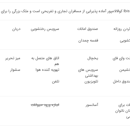
ی پاسخگویی به تقاضای مسافران امروزی ارائه می دهد.
ردن روزانه
صندوق امانات
سرویس رختشویی
دربان
شویی
قفسه چمدان
نت وای فای
یخچال
اتاق های متصل به
میز تحریر
هم
 نشیمن
سرویس های
تهویه کننده هوا
سشوار
بهداشتی
ندوق داخل
تلویزیون
تلفن
ات برای
آسانسور
اجازه ورود حیوانات
ان ناتوان
ی