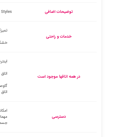
توضیحات اضافی
Ibis Styles کوالالامپور آماده پذیرایی از مسافران تجاری و تفریحی است و ملک بزرگی را برا
تمیزک
خدمات و راحتی
خشک
اینتر
اتاق
در همه اتاقها موجود است
گاوص
اتاق
امکان
دسترسی
مهمان
جسم