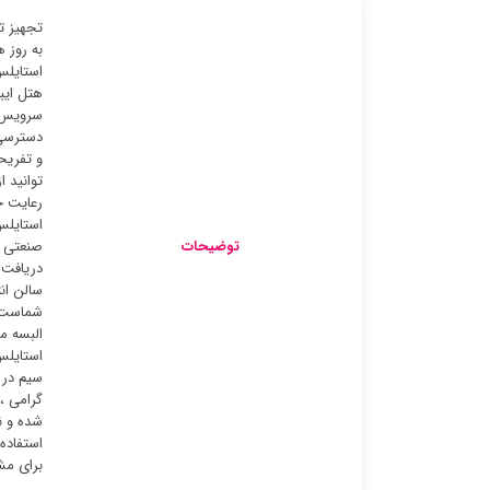
تجهیز ت
به روز 
استایلس
هتل ایب
سرویس ه
دسترسی 
و تفریح
توانید 
رعایت ح
استایلس
توضیحات
دریافت 
سالن ان
البسه م
استایلس
سیم در 
گرامی ،
شده و ن
استفاده
برای مش