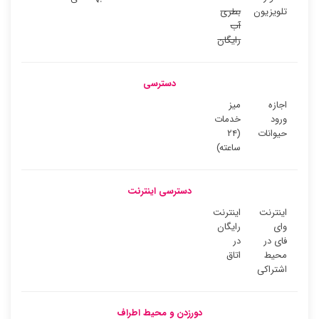
تلویزیون
بطری
آب
رایگان
دسترسی
اجازه
میز
ورود
خدمات
حیوانات
(۲۴
ساعته)
دسترسی اینترنت
اینترنت
اینترنت
وای
رایگان
فای در
در
محیط
اتاق
اشتراکی
دورزدن و محیط اطراف