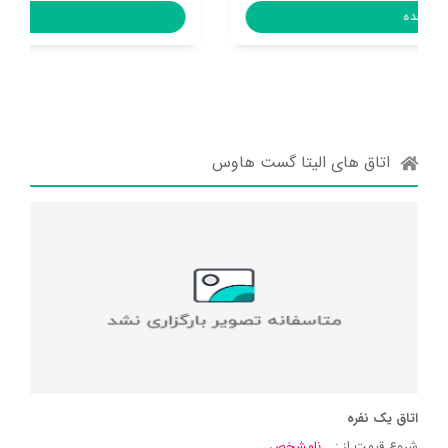
مشاهده
اتاق های الیتا گست هاوس
اتاق یک نفره
شروع قیمت از :
نامشخص