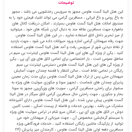
توضیحات
این هتل الیتا گست هاوس مجهز به سرویس رختشویی می باشد ، مجهز
به باغ رومی و باغ ایرانی ، مسافرین گرامی می تواند اشیاء قیمتی خود را به
صندوق امانات هتل الیتا گست هاوس بسپارند ، امکان دریافت کانال های
ماهواره جهت مسافرین علاقه مند به دنبال کردن شبکه های خود ، میتوانید
از میز تحریر داخل اتاق استفاده نمایید ، در این هتل الیتا گست هاوس
جهت رفاه میهمانان گرامی اجازه ورود حیوانات داده می شود ، جهت بازدید
از نقاط دیدنی شهر از سرویس رفت و آمد هتل الیتا گست هاوس استفاده
کنید ، یکی از ویژه گی های این هتل الیتا گست هاوس اینترنت بی سیم در
مناطق عمومی است ، بار اختصاصی برای تمامی اتاق های وی آی پی ، یکی
از ویژه گی های این هتل الیتا گست هاوس دسترسی اینترنت بی سیم
رایگان در تمامی نقاط است ، سالن انتظار با قفسه چمدان جهت آسایش
میهمانان حتی پس از ترک هتل الیتا گست هاوس برای مدت زمان معینی
پذیرای چمدان های شماست ، تجهیز سونا و جکوزی سوئیت ‌های ویژه به
سشوار برای راحتی مسافرین گرامی ، سویت های وی‌آی‌پی مجهز به سونا
بخار و جکوزی ، جهت راحتی حال مسافرین گرامی اتاق سیگار در هتل الیتا
گست هاوس پیش بینی شده ، این هتل الیتا گست هاوس دارای آشپزخانه
مشترک می باشد ، بهترین خدمات و فاصله از پیست اسکی ، نصب کابین
دوش در اتاق های وی آی پی ، امکان سرو شام در تراس سوئیت ‌های ویژه
با سیستم گرمایشی مخصوص آن ، جهت میزبانی از میهمانان خود می
توانید از پارکینگ ماشین رایگان استفاده کنید ، خدمات فرودگاهی ویژه
مسافرین دفعه اولی هتل الیتا گست هاوس ، کارمندان میز پذیرش (۲۴