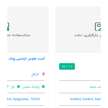
گست هاوس کراسنیی زوتک
7.8 / 10
کاراکل
پارکینگ ماشین
باغ
اینترنت رایگان در اتاق
Amanbaev St.,91, Karakol, Karakol, Kyrgyzstan, 722201