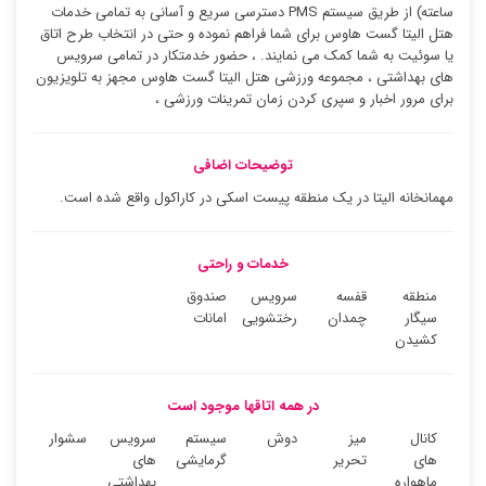
ساعته) از طریق سیستم PMS دسترسی سریع و آسانی به تمامی خدمات
هتل الیتا گست هاوس برای شما فراهم نموده و حتی در انتخاب طرح اتاق
یا سوئیت به شما کمک می نمایند. ، حضور خدمتکار در تمامی سرویس
های بهداشتی ، مجموعه ورزشی هتل الیتا گست هاوس مجهز به تلویزیون
برای مرور اخبار و سپری کردن زمان تمرینات ورزشی ،
توضیحات اضافی
مهمانخانه الیتا در یک منطقه پیست اسکی در کاراکول واقع شده است.
خدمات و راحتی
منطقه
قفسه
سرویس
صندوق
سیگار
چمدان
رختشویی
امانات
کشیدن
در همه اتاقها موجود است
کانال
میز
دوش
سیستم
سرویس
سشوار
های
تحریر
گرمایشی
های
ماهواره
بهداشتی