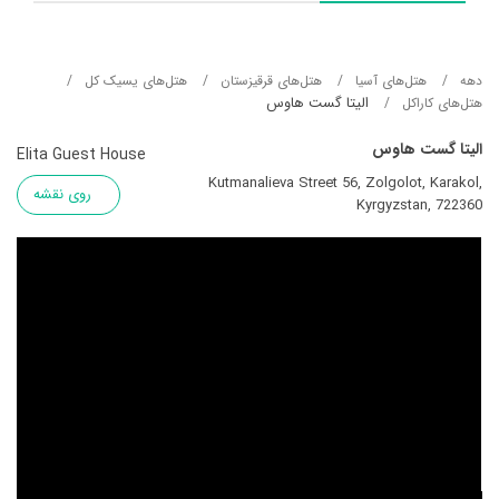
دهه
هتل‌های آسيا
هتل‌های قرقیزستان
هتل‌های یسیک کل
الیتا گست هاوس
هتل‌های کاراکل
الیتا گست هاوس
Elita Guest House
Kutmanalieva Street 56, Zolgolot, Karakol,
روی نقشه
Kyrgyzstan, 722360