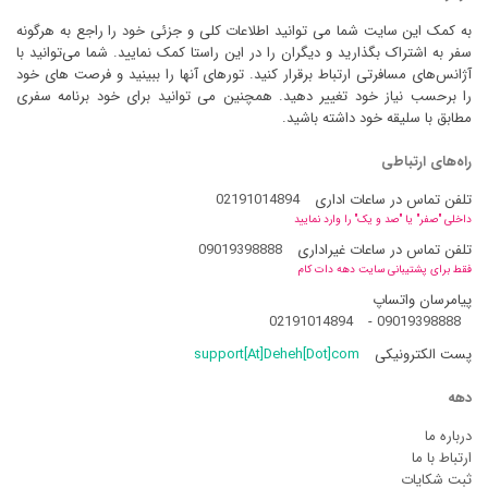
به کمک این سایت شما می توانید اطلاعات کلی و جزئی خود را راجع به هرگونه
سفر به اشتراک بگذارید و دیگران را در این راستا کمک نمایید. شما می‌توانید با
آژانس‌های مسافرتی ارتباط برقرار کنید. تورهای آنها را ببینید و فرصت های خود
را برحسب نیاز خود تغییر دهید. همچنین می توانید برای خود برنامه سفری
مطابق با سلیقه خود داشته باشید.
راه‌های ارتباطی
تلفن تماس در ساعات اداری
02191014894
داخلی "صفر" یا "صد و یک" را وارد نمایید
تلفن تماس در ساعات غیراداری
09019398888
فقط برای پشتیبانی سایت دهه دات کام
پیامرسان واتساپ
02191014894
-
09019398888
پست الکترونیکی
support[At]Deheh[Dot]com
دهه
درباره ما
ارتباط با ما
ثبت شکایات