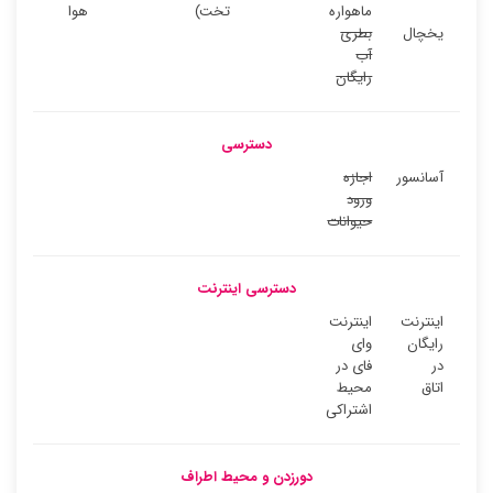
ماهواره
تخت)
هوا
یخچال
بطری
آب
رایگان
دسترسی
آسانسور
اجازه
ورود
حیوانات
دسترسی اینترنت
اینترنت
اینترنت
رایگان
وای
در
فای در
اتاق
محیط
اشتراکی
دورزدن و محیط اطراف