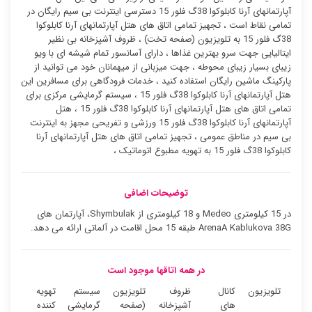
آپارتمانهای آرنا کابلوکوا 38گ فلور 15 دسترسی اینترنت بی سیم رایگان در
تمامی نقاط است ، تجهیز تمامی اتاق های هتل آپارتمانهای آرنا کابلوکوا
38گ فلور 15 به تلویزیون (صفحه تخت) ، ظروف آشپزخانه بی نظیر
ایتالیایی جهت سرو بهترین غذاها ، دارای آسانسور تمام شیشه ای با ویو
زیبای بسیار زیبای محوطه ، جهت میزبانی از میهمانان خود می توانید از
پارکینگ ماشین رایگان استفاده کنید ، خدمات فرودگاهی برای مسافرین این
هتل آپارتمانهای آرنا کابلوکوا 38گ فلور 15 ، سیستم گرمایشی مرکزی برای
تمامی اتاق های هتل آپارتمانهای آرنا کابلوکوا 38گ فلور 15 ، هتل
آپارتمانهای آرنا کابلوکوا 38گ فلور 15 ورزشی و تفریحی مجهز به اینترنت
بی سیم در مناطق عمومی ، تجهیز تمامی اتاق های هتل آپارتمانهای آرنا
کابلوکوا 38گ فلور 15 به تهویه مطبوع اتوماتیک ،
توضیحات اضافی
در 15 کیلومتری Medeo و 18 کیلومتری از Shymbulak، آپارتمان های
ArenaA Kablukova 38G طبقه 15 محل اقامت در آلماتی ارائه می دهد.
در همه اتاقها موجود است
تلویزیون
کانال
ظروف
تلویزیون
سیستم
تهویه
های
آشپزخانه
(صفحه
گرمایشی
کننده