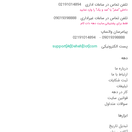
تلفن تماس در ساعات اداری
02191014894
داخلی "صفر" یا "صد و یک" را وارد نمایید
تلفن تماس در ساعات غیراداری
09019398888
فقط برای پشتیبانی سایت دهه دات کام
پیامرسان واتساپ
02191014894
-
09019398888
پست الکترونیکی
support[At]Deheh[Dot]com
دهه
درباره ما
ارتباط با ما
ثبت شکایات
تبلیغات
کار در دهه
قوانین سایت
سوالات متداول
ابزارها
تبدیل تاریخ
آکادمی زبان