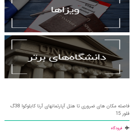
فاصله مکان های ضروری تا هتل آپارتمانهای آرنا کابلوکوا 38گ
فلور 15
فرودگاه