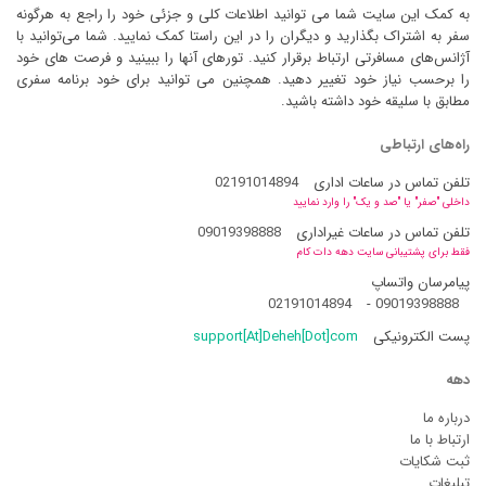
به کمک این سایت شما می توانید اطلاعات کلی و جزئی خود را راجع به هرگونه
سفر به اشتراک بگذارید و دیگران را در این راستا کمک نمایید. شما می‌توانید با
آژانس‌های مسافرتی ارتباط برقرار کنید. تورهای آنها را ببینید و فرصت های خود
را برحسب نیاز خود تغییر دهید. همچنین می توانید برای خود برنامه سفری
مطابق با سلیقه خود داشته باشید.
راه‌های ارتباطی
تلفن تماس در ساعات اداری
02191014894
داخلی "صفر" یا "صد و یک" را وارد نمایید
تلفن تماس در ساعات غیراداری
09019398888
فقط برای پشتیبانی سایت دهه دات کام
پیامرسان واتساپ
02191014894
-
09019398888
پست الکترونیکی
support[At]Deheh[Dot]com
دهه
درباره ما
ارتباط با ما
ثبت شکایات
تبلیغات